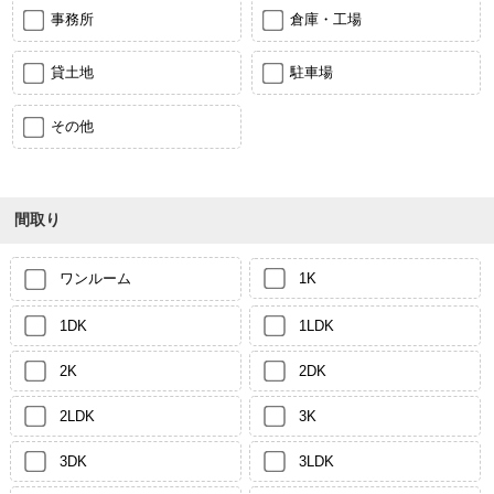
事務所
倉庫・工場
貸土地
駐車場
その他
間取り
ワンルーム
1K
1DK
1LDK
2K
2DK
2LDK
3K
3DK
3LDK