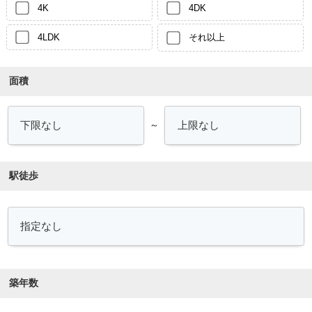
4K
4DK
4LDK
それ以上
面積
～
駅徒歩
築年数