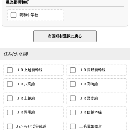
邑楽郡明和町
明和中学校
住みたい沿線
ＪＲ上越新幹線
ＪＲ長野新幹線
ＪＲ八高線
ＪＲ高崎線
ＪＲ上越線
ＪＲ吾妻線
ＪＲ両毛線
ＪＲ信越本線
わたらせ渓谷鐵道
上毛電気鉄道