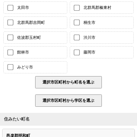
太田市
北群馬郡榛東村
北群馬郡吉岡町
桐生市
佐波郡玉村町
渋川市
館林市
藤岡市
みどり市
住みたい町名
邑楽郡明和町