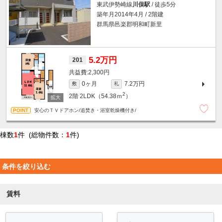
東武伊勢崎線
川俣駅
/ 徒歩5分
築年月2014年4月 / 2階建
群馬県邑楽郡明和町新里
5.2万円
201
2,300円
0ヶ月
7.2万円
敷
礼
2
2階
2LDK（54.38ｍ
）
安心のＴＶドアホン/追焚き・浴室乾燥機付き/
棟数
1
件 (総物件数：
1
件)
条件を絞り込む
賃料