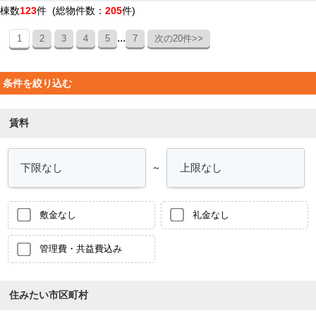
棟数
123
件 (総物件数：
205
件)
...
1
2
3
4
5
7
次の20件>>
条件を絞り込む
賃料
～
敷金なし
礼金なし
管理費・共益費込み
住みたい市区町村