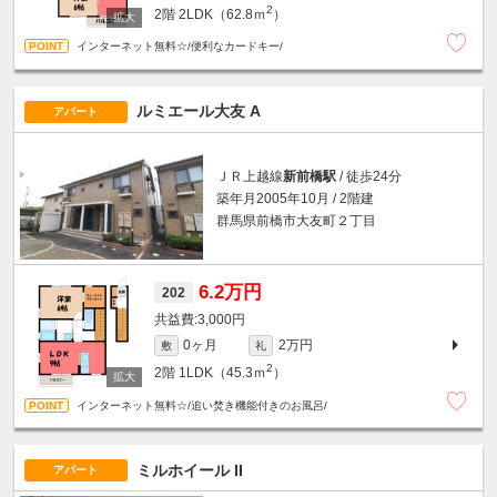
2
2階
2LDK（62.8ｍ
）
インターネット無料☆/便利なカードキー/
ルミエール大友 A
アパート
ＪＲ上越線
新前橋駅
/ 徒歩24分
築年月2005年10月 / 2階建
群馬県前橋市大友町２丁目
6.2万円
202
3,000円
0ヶ月
2万円
敷
礼
2
2階
1LDK（45.3ｍ
）
インターネット無料☆/追い焚き機能付きのお風呂/
ミルホイール II
アパート