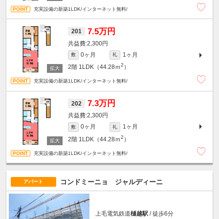
充実設備の新築1LDK/インターネット無料/
7.5万円
201
2,300円
0ヶ月
1ヶ月
敷
礼
2
2階
1LDK（44.28ｍ
）
充実設備の新築1LDK/インターネット無料/
7.3万円
202
2,300円
0ヶ月
1ヶ月
敷
礼
2
2階
1LDK（44.28ｍ
）
充実設備の新築1LDK/インターネット無料/
コンドミーニョ ジャルディーニ
アパート
上毛電気鉄道
樋越駅
/ 徒歩6分