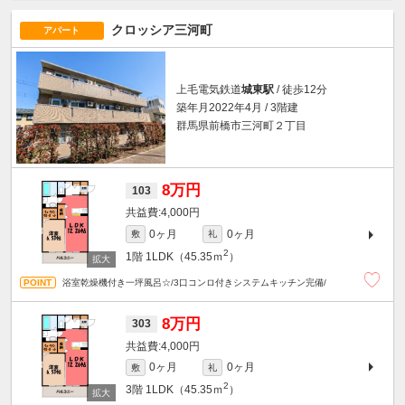
クロッシア三河町
アパート
上毛電気鉄道
城東駅
/ 徒歩12分
築年月2022年4月 / 3階建
群馬県前橋市三河町２丁目
8万円
103
4,000円
0ヶ月
0ヶ月
敷
礼
2
1階
1LDK（45.35ｍ
）
浴室乾燥機付き一坪風呂☆/3口コンロ付きシステムキッチン完備/
8万円
303
4,000円
0ヶ月
0ヶ月
敷
礼
2
3階
1LDK（45.35ｍ
）