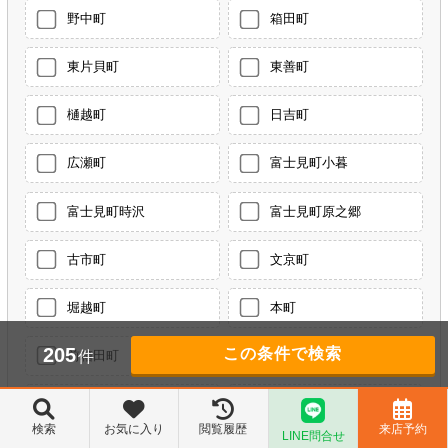
野中町
箱田町
東片貝町
東善町
樋越町
日吉町
広瀬町
富士見町小暮
富士見町時沢
富士見町原之郷
古市町
文京町
堀越町
本町
205
件
前箱田町
三河町
三俣町
南町
検索
お気に入り
閲覧履歴
来店予約
LINE問合せ