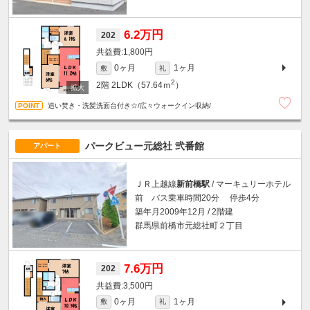
6.2万円
202
1,800円
0ヶ月
1ヶ月
敷
礼
2
2階
2LDK（57.64ｍ
）
追い焚き・洗髪洗面台付き☆/広々ウォークイン収納/
パークビュー元総社 弐番館
アパート
ＪＲ上越線
新前橋駅
/ マーキュリーホテル
前 バス乗車時間20分 停歩4分
築年月2009年12月 / 2階建
群馬県前橋市元総社町２丁目
7.6万円
202
3,500円
0ヶ月
1ヶ月
敷
礼