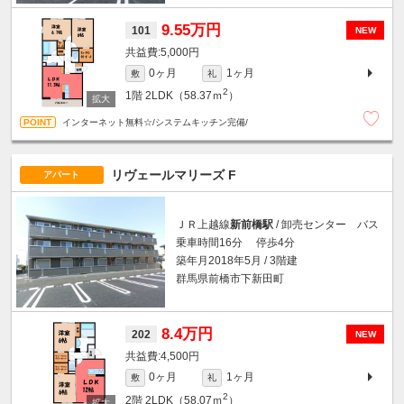
9.55万円
101
NEW
5,000円
0ヶ月
1ヶ月
敷
礼
2
1階
2LDK（58.37ｍ
）
インターネット無料☆/システムキッチン完備/
リヴェールマリーズ F
アパート
ＪＲ上越線
新前橋駅
/ 卸売センター バス
乗車時間16分 停歩4分
築年月2018年5月 / 3階建
群馬県前橋市下新田町
8.4万円
202
NEW
4,500円
0ヶ月
1ヶ月
敷
礼
2
2階
2LDK（58.07ｍ
）