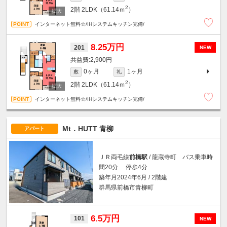
2
2階
2LDK（61.14ｍ
）
インターネット無料☆/IHシステムキッチン完備/
8.25万円
201
NEW
2,900円
0ヶ月
1ヶ月
敷
礼
2
2階
2LDK（61.14ｍ
）
インターネット無料☆/IHシステムキッチン完備/
Mt．HUTT 青柳
アパート
ＪＲ両毛線
前橋駅
/ 龍蔵寺町 バス乗車時
間20分 停歩4分
築年月2024年6月 / 2階建
群馬県前橋市青柳町
6.5万円
101
NEW