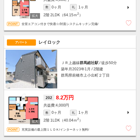
0ヶ月
1ヶ月
敷
礼
2
2階
2LDK（64.15ｍ
）
全室エアコン付きで快適☆/対面システムキッチン完備/
レイロック
アパート
ＪＲ上越線
群馬総社駅
/ 徒歩50分
築年月2023年1月 / 2階建
群馬県前橋市上小出町２丁目
8.2万円
202
4,000円
0ヶ月
1ヶ月
敷
礼
2
2階
1LDK（40.04ｍ
）
充実設備の最上階１ＬＤＫ/インターネット無料/