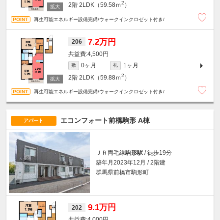
2
2階
2LDK（59.58ｍ
）
再生可能エネルギー設備完備/ウォークインクロゼット付き/
7.2万円
206
4,500円
0ヶ月
1ヶ月
敷
礼
2
2階
2LDK（59.88ｍ
）
再生可能エネルギー設備完備/ウォークインクロゼット付き/
エコンフォート前橋駒形 A棟
アパート
ＪＲ両毛線
駒形駅
/ 徒歩19分
築年月2023年12月 / 2階建
群馬県前橋市駒形町
9.1万円
202
4,000円