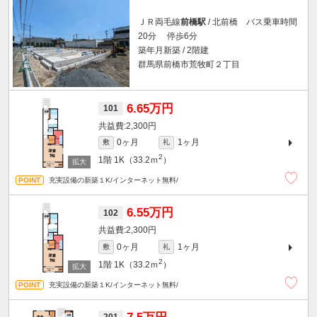
ＪＲ両毛線
前橋駅
/ 北前橋 バス乗車時間
20分 停歩6分
築年月新築 / 2階建
群馬県前橋市荒牧町２丁目
6.65万円
101
2,300円
0ヶ月
1ヶ月
敷
礼
2
1階
1K（33.2ｍ
）
充実設備の新築１K/インターネット無料/
6.55万円
102
2,300円
0ヶ月
1ヶ月
敷
礼
2
1階
1K（33.2ｍ
）
充実設備の新築１K/インターネット無料/