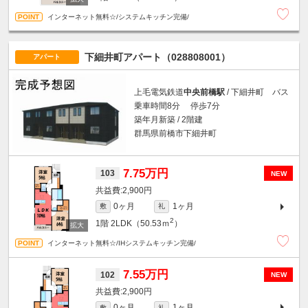
インターネット無料☆/システムキッチン完備/
下細井町アパート（028808001）
アパート
上毛電気鉄道
中央前橋駅
/ 下細井町 バス
乗車時間8分 停歩7分
築年月新築 / 2階建
群馬県前橋市下細井町
7.75万円
103
NEW
2,900円
0ヶ月
1ヶ月
敷
礼
2
1階
2LDK（50.53ｍ
）
インターネット無料☆/IHシステムキッチン完備/
7.55万円
102
NEW
2,900円
0ヶ月
1ヶ月
敷
礼