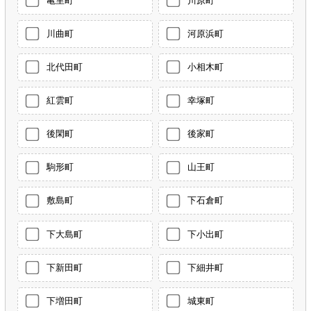
亀里町
川原町
川曲町
河原浜町
北代田町
小相木町
紅雲町
幸塚町
後閑町
後家町
駒形町
山王町
敷島町
下石倉町
下大島町
下小出町
下新田町
下細井町
下増田町
城東町