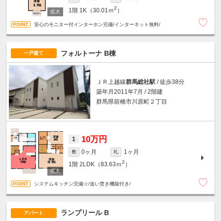
2
1階
1K（30.01ｍ
）
安心のモニター付インターホン完備/インターネット無料/
フォルトーナ B棟
一戸建て
ＪＲ上越線
群馬総社駅
/ 徒歩38分
築年月2011年7月 / 2階建
群馬県前橋市川原町２丁目
10万円
1
0ヶ月
1ヶ月
敷
礼
2
1階
2LDK（83.63ｍ
）
システムキッチン完備☆/追い焚き機能付き/
ランプリール B
アパート