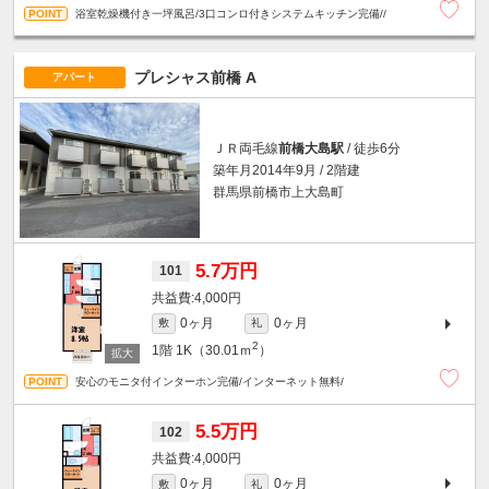
浴室乾燥機付き一坪風呂/3口コンロ付きシステムキッチン完備//
プレシャス前橋 A
アパート
ＪＲ両毛線
前橋大島駅
/ 徒歩6分
築年月2014年9月 / 2階建
群馬県前橋市上大島町
5.7万円
101
4,000円
0ヶ月
0ヶ月
敷
礼
2
1階
1K（30.01ｍ
）
安心のモニタ付インターホン完備/インターネット無料/
5.5万円
102
4,000円
0ヶ月
0ヶ月
敷
礼