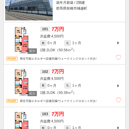
築年月新築 / 2階建
群馬県前橋市樋越町
7万円
101
4,500円
0ヶ月
1ヶ月
敷
礼
2
1階
2LDK（50.58ｍ
）
再生可能エネルギー設備完備/ウォークインクロゼット付き/
7万円
102
4,500円
0ヶ月
1ヶ月
敷
礼
2
1階
2LDK（50.39ｍ
）
再生可能エネルギー設備完備/ウォークインクロゼット付き/
7万円
103
4,500円
0ヶ月
1ヶ月
敷
礼