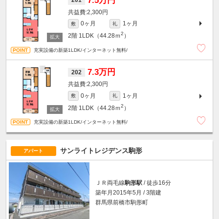
7.5万円
201
2,300円
0ヶ月
1ヶ月
敷
礼
2
2階
1LDK（44.28ｍ
）
充実設備の新築1LDK/インターネット無料/
7.3万円
202
2,300円
0ヶ月
1ヶ月
敷
礼
2
2階
1LDK（44.28ｍ
）
充実設備の新築1LDK/インターネット無料/
サンライトレジデンス駒形
アパート
ＪＲ両毛線
駒形駅
/ 徒歩16分
築年月2015年5月 / 3階建
群馬県前橋市駒形町