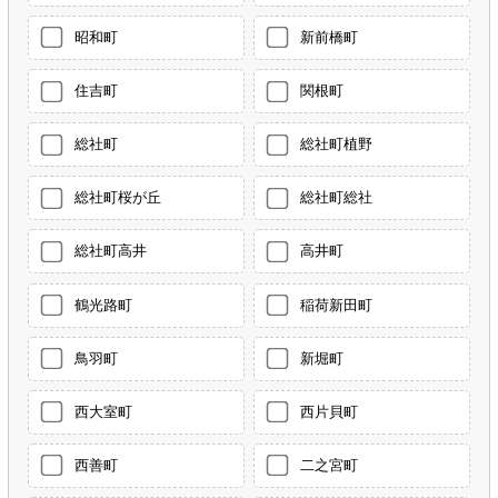
昭和町
新前橋町
住吉町
関根町
総社町
総社町植野
総社町桜が丘
総社町総社
総社町高井
高井町
鶴光路町
稲荷新田町
鳥羽町
新堀町
西大室町
西片貝町
西善町
二之宮町