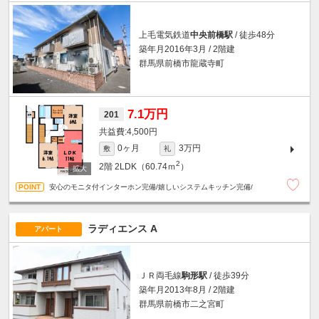
上毛電気鉄道
中央前橋駅
/ 徒歩48分
築年月2016年3月 / 2階建
群馬県前橋市龍蔵寺町
7.1万円
201
4,500円
0ヶ月
3万円
敷
礼
2
2階
2LDK（60.74ｍ
）
安心のモニタ付インターホン完備/嬉しいシステムキッチン完備/
ラディエンス A
アパート
ＪＲ両毛線
駒形駅
/ 徒歩39分
築年月2013年8月 / 2階建
群馬県前橋市二之宮町