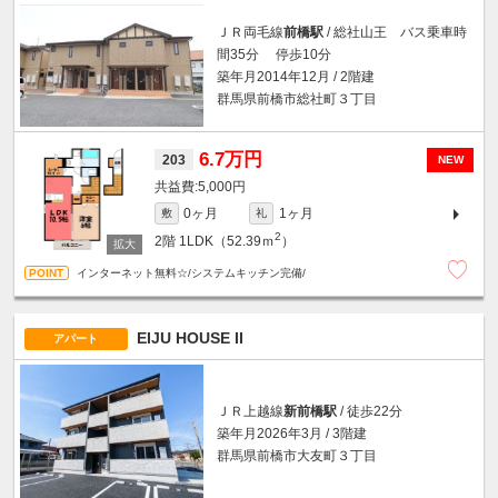
ＪＲ両毛線
前橋駅
/ 総社山王 バス乗車時
間35分 停歩10分
築年月2014年12月 / 2階建
群馬県前橋市総社町３丁目
6.7万円
203
NEW
5,000円
0ヶ月
1ヶ月
敷
礼
2
2階
1LDK（52.39ｍ
）
インターネット無料☆/システムキッチン完備/
EIJU HOUSE II
アパート
ＪＲ上越線
新前橋駅
/ 徒歩22分
築年月2026年3月 / 3階建
群馬県前橋市大友町３丁目