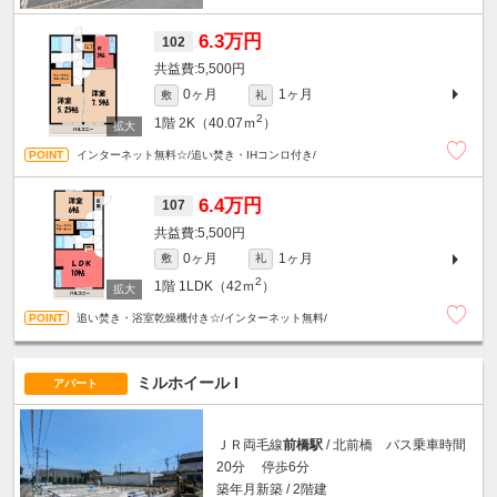
6.3万円
102
5,500円
0ヶ月
1ヶ月
敷
礼
2
1階
2K（40.07ｍ
）
インターネット無料☆/追い焚き・IHコンロ付き/
6.4万円
107
5,500円
0ヶ月
1ヶ月
敷
礼
2
1階
1LDK（42ｍ
）
追い焚き・浴室乾燥機付き☆/インターネット無料/
ミルホイール I
アパート
ＪＲ両毛線
前橋駅
/ 北前橋 バス乗車時間
20分 停歩6分
築年月新築 / 2階建