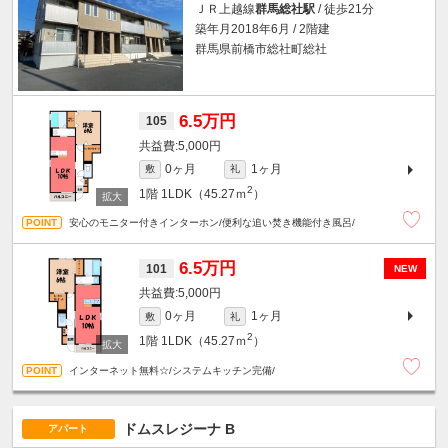
ＪＲ上越線
群馬総社駅
/ 徒歩21分
築年月2018年6月 / 2階建
群馬県前橋市総社町総社
6.5万円
105
5,000円
0ヶ月
1ヶ月
敷
礼
2
1階
1LDK（45.27ｍ
）
安心のモニター付きインターホン/便利な追い焚き機能付き風呂/
6.5万円
101
NEW
5,000円
0ヶ月
1ヶ月
敷
礼
2
1階
1LDK（45.27ｍ
）
インターネット無料☆/システムキッチン完備/
ドムスレジーナ B
アパート