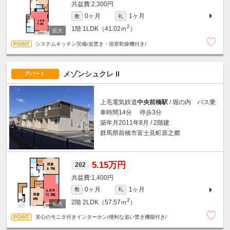
2,300円
0ヶ月
1ヶ月
敷
礼
2
1階
1LDK（41.02ｍ
）
システムキッチン完備/追焚き・浴室乾燥機付き/
メゾンシュクレ II
アパート
上毛電気鉄道
中央前橋駅
/ 堀の内 バス乗
車時間14分 停歩3分
築年月2011年8月 / 2階建
群馬県前橋市富士見町原之郷
5.15万円
202
1,400円
0ヶ月
1ヶ月
敷
礼
2
2階
2LDK（57.57ｍ
）
安心のモニタ付きインターホン/便利な追い焚き機能付き/