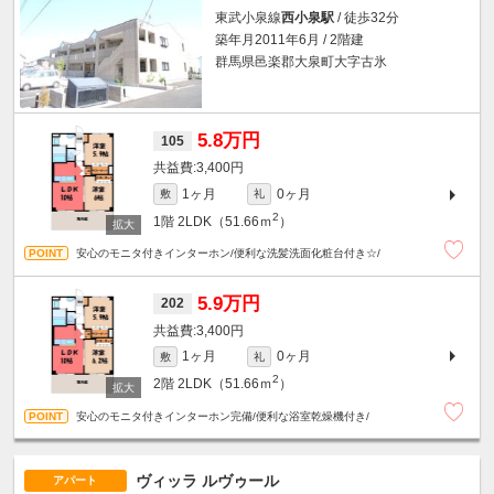
東武小泉線
西小泉駅
/ 徒歩32分
築年月2011年6月 / 2階建
群馬県邑楽郡大泉町大字古氷
5.8万円
105
3,400円
1ヶ月
0ヶ月
敷
礼
2
1階
2LDK（51.66ｍ
）
安心のモニタ付きインターホン/便利な洗髪洗面化粧台付き☆/
5.9万円
202
3,400円
1ヶ月
0ヶ月
敷
礼
2
2階
2LDK（51.66ｍ
）
安心のモニタ付きインターホン完備/便利な浴室乾燥機付き/
ヴィッラ ルヴゥール
アパート