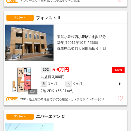
インターネット無料☆/システムキッチン完備/
フォレスト II
アパート
東武小泉線
西小泉駅
/ 徒歩12分
築年月2011年10月 / 2階建
群馬県邑楽郡大泉町坂田６丁目
5.6万円
202
NEW
3,000円
1ヶ月
0ヶ月
敷
礼
2
2階
2DK（56.31ｍ
）
2DK・最上階の角部屋です/安心確認・カメラ付きインターホン/
エバーエデン C
アパート