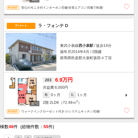
安心のモニタ付インターホン完備/全室エアコン完備で快適/
ラ・フォンテ D
アパート
東武小泉線
西小泉駅
/ 徒歩14分
築年月2014年4月 / 2階建
群馬県邑楽郡大泉町坂田４丁目
6.9万円
203
6,000円
0ヶ月
1ヶ月
敷
礼
2
2階
2LDK（72.49ｍ
）
ウォークインクローゼット付き☆/システムキッチン完備/
棟数
48
件 (総物件数：
55
件)