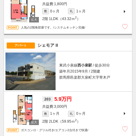
1,800円
0ヶ月
1ヶ月
敷
礼
2
2階
1LDK（43.32ｍ
）
人気の2階角部屋です。/システムキッチン完備/
シェモア II
アパート
東武小泉線
西小泉駅
/ 徒歩30分
築年月2015年9月 / 2階建
群馬県邑楽郡大泉町大字寄木戸
5.9万円
203
3,000円
1ヶ月
0ヶ月
敷
礼
2
2階
2LDK（59.95ｍ
）
ガスコンロ・グリル付き/エアコン2台付きで快適/