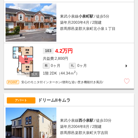
東武小泉線
小泉町駅
/ 徒歩5分
築年月2003年4月 / 2階建
群馬県邑楽郡大泉町北小泉１丁目
4.2万円
103
2,800円
0ヶ月
0ヶ月
敷
礼
2
1階
2DK（44.34ｍ
）
安心のモニタ付インターホン/便利な追い焚き機能付き風呂/
ドリームIIキムラ
アパート
東武小泉線
西小泉駅
/ 徒歩33分
築年月2004年8月 / 2階建
群馬県邑楽郡大泉町大字吉田