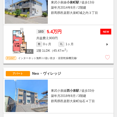
東武小泉線
小泉町駅
/ 徒歩13分
築年月2014年8月 / 2階建
群馬県邑楽郡大泉町城之内３丁目
5.4万円
103
NEW
2,900円
0ヶ月
1ヶ月
敷
礼
2
1階
1LDK（45.47ｍ
）
インターネット無料☆/追い炊き・浴室乾燥機完備/
Neo・ヴィレッジ
アパート
東武小泉線
西小泉駅
/ 徒歩33分
築年月2018年8月 / 3階建
群馬県邑楽郡大泉町仙石４丁目