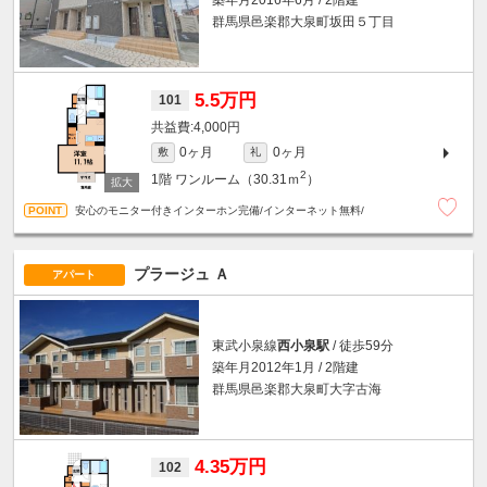
築年月2016年6月 / 2階建
群馬県邑楽郡大泉町坂田５丁目
5.5万円
101
4,000円
0ヶ月
0ヶ月
敷
礼
2
1階
ワンルーム（30.31ｍ
）
安心のモニター付きインターホン完備/インターネット無料/
プラージュ Ａ
アパート
東武小泉線
西小泉駅
/ 徒歩59分
築年月2012年1月 / 2階建
群馬県邑楽郡大泉町大字古海
4.35万円
102