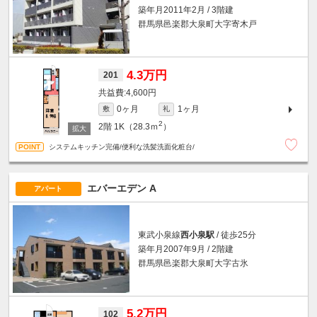
築年月2011年2月 / 3階建
群馬県邑楽郡大泉町大字寄木戸
4.3万円
201
4,600円
0ヶ月
1ヶ月
敷
礼
2
2階
1K（28.3ｍ
）
システムキッチン完備/便利な洗髪洗面化粧台/
エバーエデン A
アパート
東武小泉線
西小泉駅
/ 徒歩25分
築年月2007年9月 / 2階建
群馬県邑楽郡大泉町大字古氷
5.2万円
102