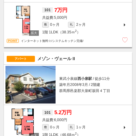
7万円
101
5,000円
0ヶ月
2ヶ月
敷
礼
2
1階
1LDK（38.35ｍ
）
インターネット無料☆/システムキッチン完備/
メゾン・ヴェール II
アパート
東武小泉線
西小泉駅
/ 徒歩11分
築年月2008年3月 / 2階建
群馬県邑楽郡大泉町坂田４丁目
5.2万円
101
6,000円
0ヶ月
1ヶ月
敷
礼
2
1階
1LDK（46.68ｍ
）