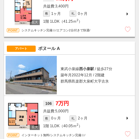
3,400円
1ヶ月
0ヶ月
敷
礼
2
1階
1LDK（41.25ｍ
）
システムキッチン完備☆/エアコン2台付きで快適/
ボヌール A
アパート
東武小泉線
西小泉駅
/ 徒歩27分
築年月2022年12月 / 2階建
群馬県邑楽郡大泉町大字古氷
7万円
106
5,000円
0ヶ月
2ヶ月
敷
礼
2
1階
1LDK（40.05ｍ
）
インターネット無料/システムキッチン完備☆/