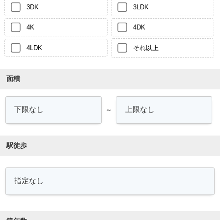
3DK
3LDK
4K
4DK
4LDK
それ以上
面積
～
駅徒歩