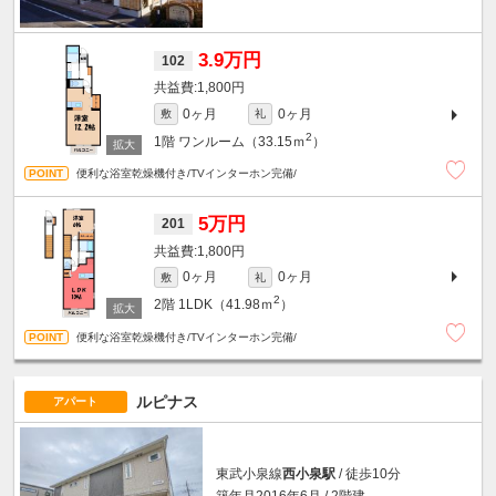
3.9万円
102
1,800円
0ヶ月
0ヶ月
敷
礼
2
1階
ワンルーム（33.15ｍ
）
便利な浴室乾燥機付き/TVインターホン完備/
5万円
201
1,800円
0ヶ月
0ヶ月
敷
礼
2
2階
1LDK（41.98ｍ
）
便利な浴室乾燥機付き/TVインターホン完備/
ルピナス
アパート
東武小泉線
西小泉駅
/ 徒歩10分