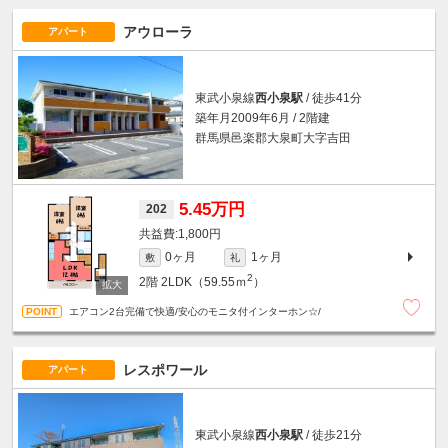
アウローラ
アパート
東武小泉線
西小泉駅
/ 徒歩41分
築年月2009年6月 / 2階建
群馬県邑楽郡大泉町大字吉田
5.45万円
202
1,800円
0ヶ月
1ヶ月
敷
礼
2
2階
2LDK（59.55ｍ
）
エアコン2台完備で快適/安心のモニタ付インターホン☆/
レスポワール
アパート
東武小泉線
西小泉駅
/ 徒歩21分