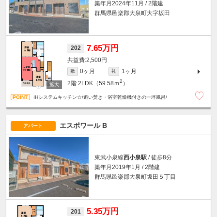
築年月2024年11月 / 2階建
群馬県邑楽郡大泉町大字坂田
7.65万円
202
2,500円
0ヶ月
1ヶ月
敷
礼
2
2階
2LDK（59.58ｍ
）
IHシステムキッチン☆/追い焚き・浴室乾燥機付きの一坪風呂/
エスポワール B
アパート
東武小泉線
西小泉駅
/ 徒歩8分
築年月2019年1月 / 2階建
群馬県邑楽郡大泉町坂田５丁目
5.35万円
201