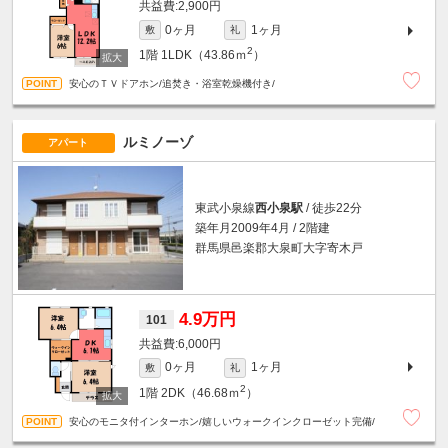
2,900円
0ヶ月
1ヶ月
敷
礼
2
1階
1LDK（43.86ｍ
）
安心のＴＶドアホン/追焚き・浴室乾燥機付き/
ルミノーゾ
アパート
東武小泉線
西小泉駅
/ 徒歩22分
築年月2009年4月 / 2階建
群馬県邑楽郡大泉町大字寄木戸
4.9万円
101
6,000円
0ヶ月
1ヶ月
敷
礼
2
1階
2DK（46.68ｍ
）
安心のモニタ付インターホン/嬉しいウォークインクローゼット完備/