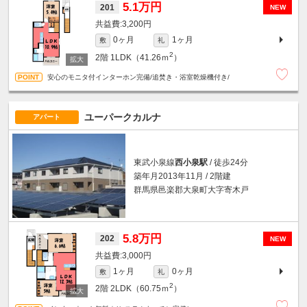
5.1万円
201
NEW
3,200円
0ヶ月
1ヶ月
敷
礼
2
2階
1LDK（41.26ｍ
）
安心のモニタ付インターホン完備/追焚き・浴室乾燥機付き/
ユーパークカルナ
アパート
東武小泉線
西小泉駅
/ 徒歩24分
築年月2013年11月 / 2階建
群馬県邑楽郡大泉町大字寄木戸
5.8万円
202
NEW
3,000円
1ヶ月
0ヶ月
敷
礼
2
2階
2LDK（60.75ｍ
）