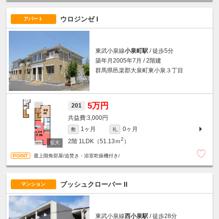
ウロジンゼ I
アパート
東武小泉線
小泉町駅
/ 徒歩5分
築年月2005年7月 / 2階建
群馬県邑楽郡大泉町東小泉３丁目
5万円
201
3,000円
1ヶ月
0ヶ月
敷
礼
2
2階
1LDK（51.13ｍ
）
最上階角部屋/追焚き・浴室乾燥機付き/
ブッシュクローバー II
マンション
東武小泉線
西小泉駅
/ 徒歩28分