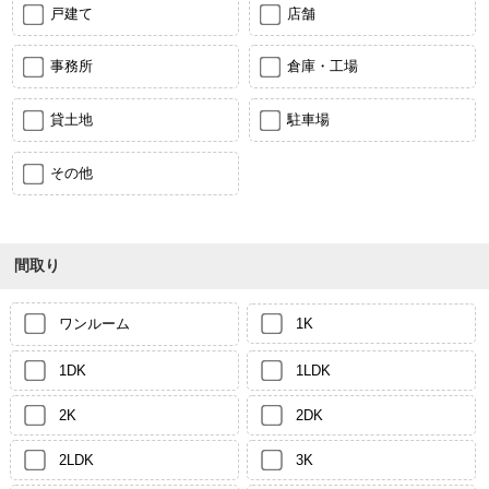
戸建て
店舗
事務所
倉庫・工場
貸土地
駐車場
その他
間取り
ワンルーム
1K
1DK
1LDK
2K
2DK
2LDK
3K