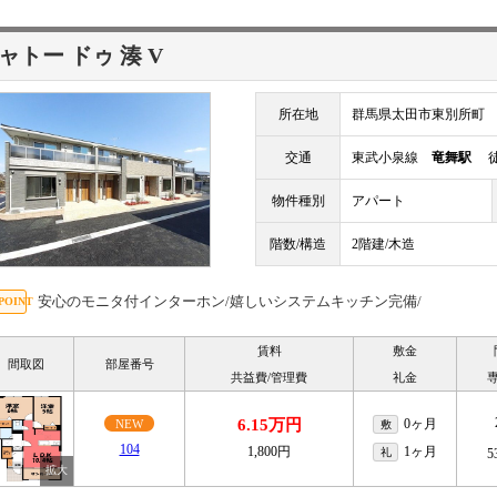
ャトー ドゥ 湊 V
所在地
群馬県太田市東別所町
交通
東武小泉線
竜舞駅
徒
物件種別
アパート
階数/構造
2階建/木造
安心のモニタ付インターホン/嬉しいシステムキッチン完備/
賃料
敷金
間取図
部屋番号
共益費/管理費
礼金
6.15万円
0ヶ月
NEW
敷
104
1,800円
1ヶ月
礼
5