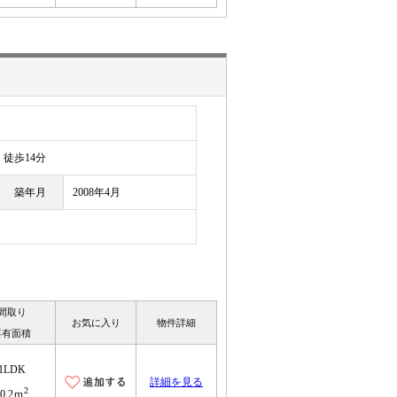
徒歩14分
築年月
2008年4月
間取り
お気に入り
物件詳細
専有面積
1LDK
詳細を見る
2
40.2ｍ