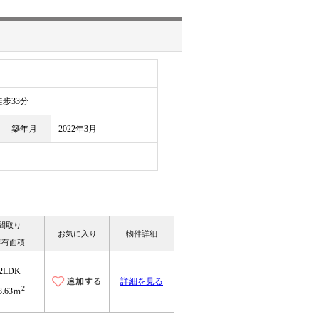
歩33分
築年月
2022年3月
間取り
お気に入り
物件詳細
専有面積
2LDK
詳細を見る
2
3.63ｍ