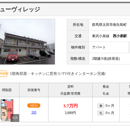
ューヴィレッジ
所在地
群馬県太田市南矢島町
交通
東武小泉線
西小泉駅
物件種別
アパート
階数/構造
2階建/S造(鉄骨造)
1階角部屋・キッチンに窓有り/TV付きインターホン完備/
賃料
敷金
間取図
部屋番号
共益費/管理費
礼金
3.7万円
0ヶ月
NEW
敷
101
3,000円
0ヶ月
礼