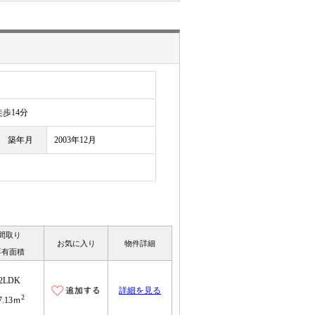
歩14分
築年月
2003年12月
間取り
お気に入り
物件詳細
専有面積
2LDK
詳細を見る
2
7.13ｍ