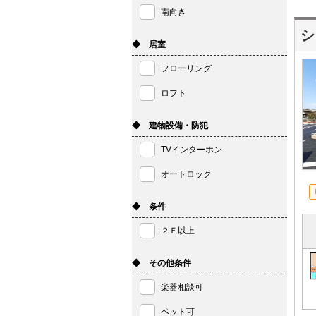
南向き
シ
◆ 居室
フローリング
ロフト
◆ 建物設備・防犯
TVインターホン
オートロック
◆ 条件
２Ｆ以上
◆ その他条件
楽器相談可
ペット可