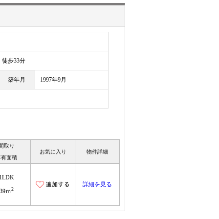
徒歩33分
築年月
1997年9月
間取り
お気に入り
物件詳細
専有面積
1LDK
詳細を見る
2
39ｍ