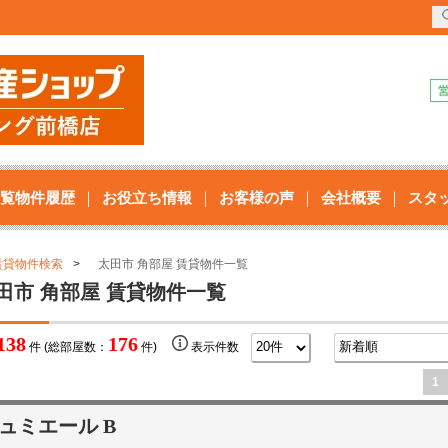
覧物件履歴
お役立ち情報
お客様の声
会社概要
スタ
賃貸物件検索
太田市 角部屋 賃貸物件一覧
田市 角部屋 賃貸物件一覧
138
176
件 (総部屋数：
件)
表示件数
1
ュミエール B