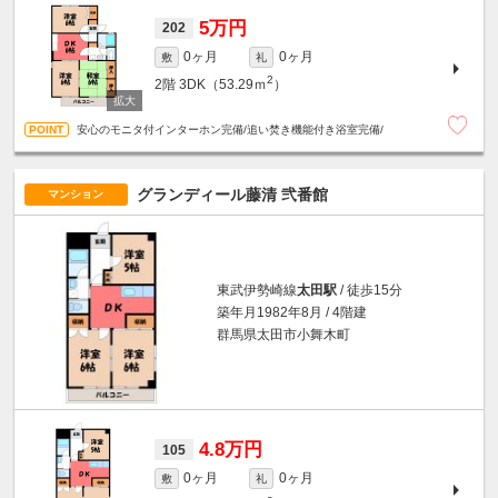
5万円
202
0ヶ月
0ヶ月
敷
礼
2
2階
3DK（53.29ｍ
）
安心のモニタ付インターホン完備/追い焚き機能付き浴室完備/
グランディール藤清 弐番館
マンション
東武伊勢崎線
太田駅
/ 徒歩15分
築年月1982年8月 / 4階建
群馬県太田市小舞木町
4.8万円
105
0ヶ月
0ヶ月
敷
礼