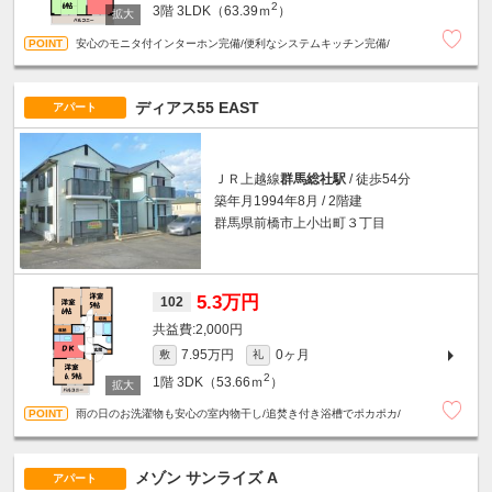
2
3階
3LDK（63.39ｍ
）
安心のモニタ付インターホン完備/便利なシステムキッチン完備/
ディアス55 EAST
アパート
ＪＲ上越線
群馬総社駅
/ 徒歩54分
築年月1994年8月 / 2階建
群馬県前橋市上小出町３丁目
5.3万円
102
2,000円
7.95万円
0ヶ月
敷
礼
2
1階
3DK（53.66ｍ
）
雨の日のお洗濯物も安心の室内物干し/追焚き付き浴槽でポカポカ/
メゾン サンライズ A
アパート