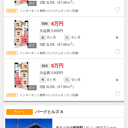
2
2階
3LDK（67.66ｍ
）
インターネット無料☆/システムキッチン完備/
8万円
506
3,600円
0ヶ月
0ヶ月
敷
礼
2
5階
3LDK（67.66ｍ
）
インターネット無料☆/システムキッチン完備/
8万円
503
3,600円
0ヶ月
0ヶ月
敷
礼
2
5階
3LDK（67.66ｍ
）
インターネット無料☆/システムキッチン完備/
パークヒルズ A
アパート
東武小泉線
館林駅
/ ダノン城沼アリーナ