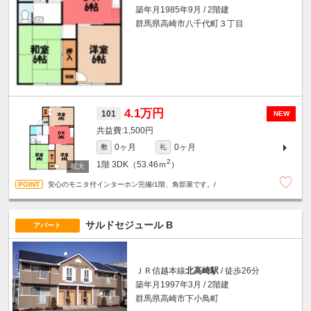
築年月1985年9月 / 2階建
群馬県高崎市八千代町３丁目
4.1万円
101
NEW
1,500円
0ヶ月
0ヶ月
敷
礼
2
1階
3DK（53.46ｍ
）
安心のモニタ付インターホン完備/1階、角部屋です。/
サルドセジュール B
アパート
ＪＲ信越本線
北高崎駅
/ 徒歩26分
築年月1997年3月 / 2階建
群馬県高崎市下小鳥町