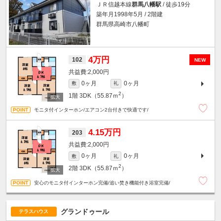
ＪＲ信越本線
群馬八幡駅
/ 徒歩19分
築年月1998年5月 / 2階建
群馬県高崎市八幡町
4万円
102
NEW
2,000円
0ヶ月
0ヶ月
敷
礼
2
1階
3DK（55.87ｍ
）
モニタ付インターホン/エアコン2台付きで快適です/
4.15万円
203
2,000円
0ヶ月
0ヶ月
敷
礼
2
2階
3DK（55.87ｍ
）
安心のモニタ付インターホン完備/追い焚き機能付き浴室完備/
グランドゥール
テラスハウス