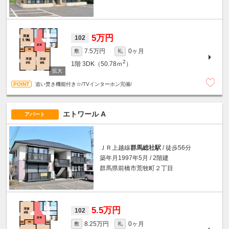
5万円
102
7.5万円
0ヶ月
敷
礼
2
1階
3DK（50.78ｍ
）
追い焚き機能付き☆/TVインターホン完備/
エトワール A
アパート
ＪＲ上越線
群馬総社駅
/ 徒歩56分
築年月1997年5月 / 2階建
群馬県前橋市荒牧町２丁目
5.5万円
102
8.25万円
0ヶ月
敷
礼