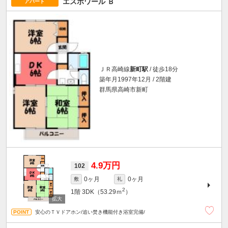
エスポワール Ｂ
アパート
ＪＲ高崎線
新町駅
/ 徒歩18分
築年月1997年12月 / 2階建
群馬県高崎市新町
4.9万円
102
0ヶ月
0ヶ月
敷
礼
2
1階
3DK（53.29ｍ
）
安心のＴＶドアホン/追い焚き機能付き浴室完備/