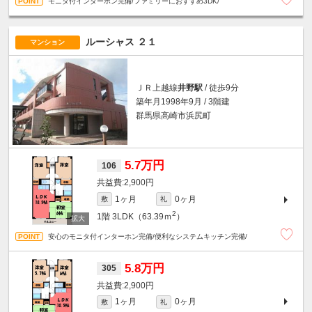
モニタ付インターホン完備/ファミリーにおすすめ3DK/
ルーシャス ２１
マンション
ＪＲ上越線
井野駅
/ 徒歩9分
築年月1998年9月 / 3階建
群馬県高崎市浜尻町
5.7万円
106
2,900円
1ヶ月
0ヶ月
敷
礼
2
1階
3LDK（63.39ｍ
）
安心のモニタ付インターホン完備/便利なシステムキッチン完備/
5.8万円
305
2,900円
1ヶ月
0ヶ月
敷
礼