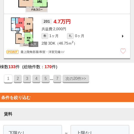
4.7万円
201
2,000円
1ヶ月
0ヶ月
敷
礼
2
2階
3DK（46.75ｍ
）
最上階角部屋/和室・洋室完備☆/
棟数
133
件 (総物件数：
170
件)
...
1
2
3
4
5
7
次の20件>>
条件を絞り込む
賃料
～