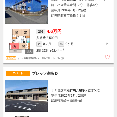
前 バス乗車時間12分 停歩4分
築年月1994年6月 / 2階建
群馬県館林市松原２丁目
4.6万円
203
2,500円
0ヶ月
0ヶ月
敷
礼
2
2階
3DK（62.44ｍ
）
たっぷり収納スペース/バス・トイレ別/
プレッソ高崎 D
アパート
ＪＲ信越本線
群馬八幡駅
/ 徒歩53分
築年月2026年1月 / 2階建
群馬県高崎市南新波町