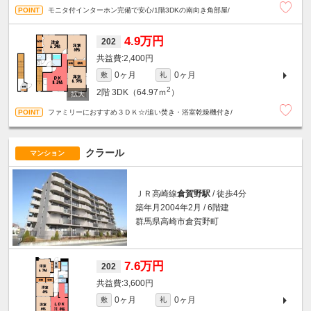
モニタ付インターホン完備で安心/1階3DKの南向き角部屋/
4.9万円
202
2,400円
0ヶ月
0ヶ月
敷
礼
2
2階
3DK（64.97ｍ
）
ファミリーにおすすめ３ＤＫ☆/追い焚き・浴室乾燥機付き/
クラール
マンション
ＪＲ高崎線
倉賀野駅
/ 徒歩4分
築年月2004年2月 / 6階建
群馬県高崎市倉賀野町
7.6万円
202
3,600円
0ヶ月
0ヶ月
敷
礼