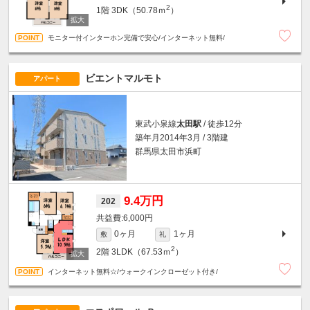
2
1階
3DK（50.78ｍ
）
モニター付インターホン完備で安心/インターネット無料/
ビエントマルモト
アパート
東武小泉線
太田駅
/ 徒歩12分
築年月2014年3月 / 3階建
群馬県太田市浜町
9.4万円
202
6,000円
0ヶ月
1ヶ月
敷
礼
2
2階
3LDK（67.53ｍ
）
インターネット無料☆/ウォークインクローゼット付き/