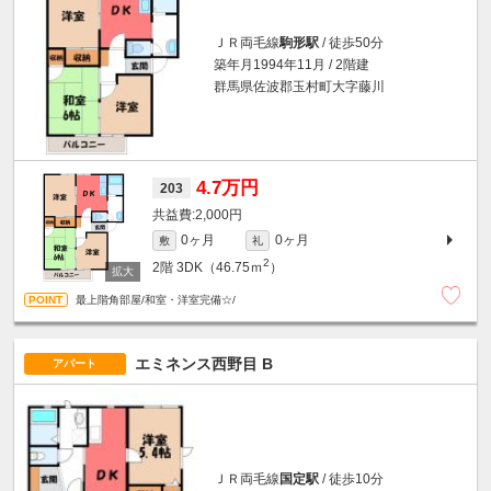
ＪＲ両毛線
駒形駅
/ 徒歩50分
築年月1994年11月 / 2階建
群馬県佐波郡玉村町大字藤川
4.7万円
203
2,000円
0ヶ月
0ヶ月
敷
礼
2
2階
3DK（46.75ｍ
）
最上階角部屋/和室・洋室完備☆/
エミネンス西野目 B
アパート
ＪＲ両毛線
国定駅
/ 徒歩10分