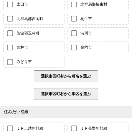
太田市
北群馬郡榛東村
北群馬郡吉岡町
桐生市
佐波郡玉村町
渋川市
館林市
藤岡市
みどり市
住みたい沿線
ＪＲ上越新幹線
ＪＲ長野新幹線