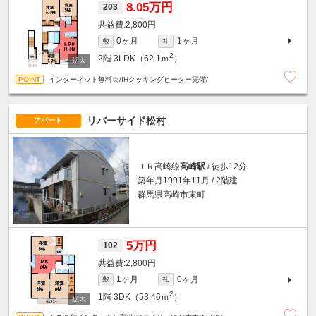
8.05万円
203
2,800円
0ヶ月
1ヶ月
敷
礼
2
2階
3LDK（62.1ｍ
）
インターネット無料☆/IHクッキングヒーター完備/
リバーサイド松村
アパート
ＪＲ高崎線
高崎駅
/ 徒歩12分
築年月1991年11月 / 2階建
群馬県高崎市東町
5万円
102
2,800円
1ヶ月
0ヶ月
敷
礼
2
1階
3DK（53.46ｍ
）