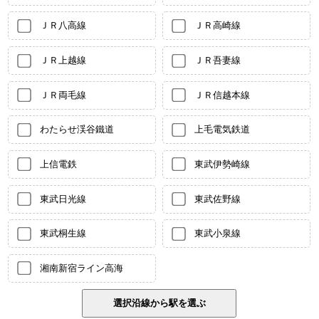
ＪＲ八高線
ＪＲ高崎線
ＪＲ上越線
ＪＲ吾妻線
ＪＲ両毛線
ＪＲ信越本線
わたらせ渓谷鐵道
上毛電気鉄道
上信電鉄
東武伊勢崎線
東武日光線
東武佐野線
東武桐生線
東武小泉線
湘南新宿ライン高海