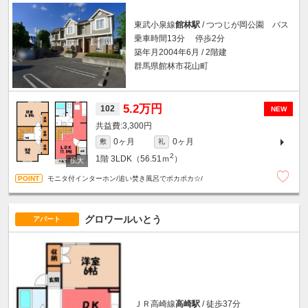
東武小泉線
館林駅
/ つつじが岡公園 バス
乗車時間13分 停歩2分
築年月2004年6月 / 2階建
群馬県館林市花山町
5.2万円
102
NEW
3,300円
0ヶ月
0ヶ月
敷
礼
2
1階
3LDK（56.51ｍ
）
モニタ付インターホン/追い焚き風呂でポカポカ☆/
グロワールいとう
アパート
ＪＲ高崎線
高崎駅
/ 徒歩37分