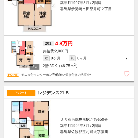
築年月1997年3月 / 2階建
群馬県伊勢崎市田部井町２丁目
4.8万円
201
2,000円
0ヶ月
0ヶ月
敷
礼
2
2階
3DK（46.75ｍ
）
モニタ付インターホン完備/追い焚き付きの浴室☆/
レジデンス21 B
アパート
ＪＲ両毛線
駒形駅
/ 徒歩50分
築年月1994年3月 / 2階建
群馬県佐波郡玉村町大字藤川