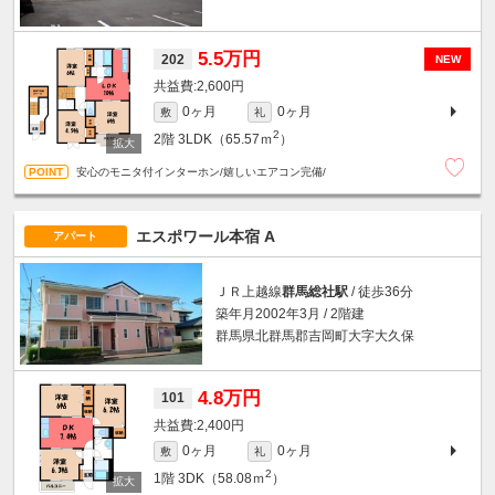
5.5万円
202
NEW
2,600円
0ヶ月
0ヶ月
敷
礼
2
2階
3LDK（65.57ｍ
）
安心のモニタ付インターホン/嬉しいエアコン完備/
エスポワール本宿 A
アパート
ＪＲ上越線
群馬総社駅
/ 徒歩36分
築年月2002年3月 / 2階建
群馬県北群馬郡吉岡町大字大久保
4.8万円
101
2,400円
0ヶ月
0ヶ月
敷
礼
2
1階
3DK（58.08ｍ
）