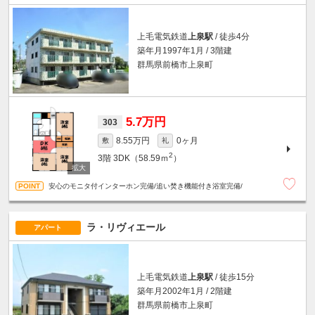
上毛電気鉄道
上泉駅
/ 徒歩4分
築年月1997年1月 / 3階建
群馬県前橋市上泉町
5.7万円
303
8.55万円
0ヶ月
敷
礼
2
3階
3DK（58.59ｍ
）
安心のモニタ付インターホン完備/追い焚き機能付き浴室完備/
ラ・リヴィエール
アパート
上毛電気鉄道
上泉駅
/ 徒歩15分
築年月2002年1月 / 2階建
群馬県前橋市上泉町