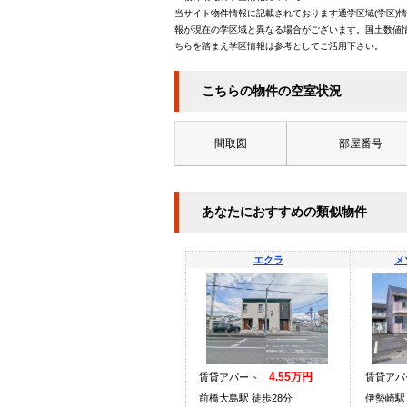
当サイト物件情報に記載されております通学区域(学区)
報が現在の学区域と異なる場合がございます。国土数値情
ちらを踏まえ学区情報は参考としてご活用下さい。
こちらの物件の空室状況
間取図
部屋番号
あなたにおすすめの類似物件
エクラ
メ
4.55万円
賃貸アパート
賃貸ア
前橋大島駅 徒歩28分
伊勢崎駅