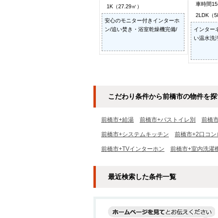
車時間1
1K（27.29㎡）
2LDK（5
安心のモニター付きインターホ
ン/追い焚き・浴室乾燥機完備/
インター
い温水洗浄
こだわり条件から前橋市の物件を探
前橋市+給湯
前橋市+バストイレ別
前橋
前橋市+システムキッチン
前橋市+2口コン
前橋市+TVインターホン
前橋市+室内洗濯
最近検索した条件一覧