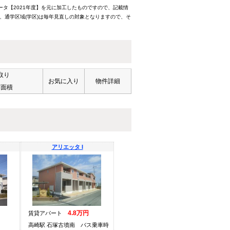
ータ【2021年度】を元に加工したものですので、記載情
、通学区域(学区)は毎年見直しの対象となりますので、そ
取り
お気に入り
物件詳細
有面積
アリエッタ I
4.8万円
賃貸アパート
高崎駅 石塚古墳南 バス乗車時