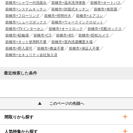
前橋市+シャワー付洗面台
前橋市+温水洗浄便座
前橋市+オートバス
前橋市+システムキッチン
前橋市+対面式キッチン
前橋市+角部屋
前橋市+フローリング
前橋市+照明付き
前橋市+エアコン
前橋市+シューズボックス
前橋市+ウォークインクロゼット
前橋市+TVインターホン
前橋市+オートロック
前橋市+宅配ボックス
前橋市+駐輪場
前橋市+CS
前橋市+BS
前橋市+防犯カメラ
前橋市+ネット使用料不要
前橋市+室内洗濯機置き場
前橋市+即入居可
前橋市+敷金不要
前橋市+保証人不要
前橋市+セキュリティ会社加入済
最近検索した条件
このページの先頭へ
間取りから探す
人気特集から探す