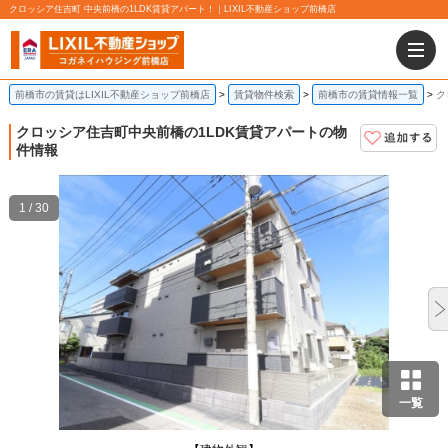
クロッシア住吉町 中央前橋の1LDK賃貸アパート！｜LIXIL不動産ショップ前橋店
前橋市の賃貸はLIXIL不動産ショップ前橋店
賃貸物件検索
前橋市の賃貸情報一覧
ク
クロッシア住吉町
中央前橋の1LDK賃貸アパートの物
件情報
1 / 30
一覧