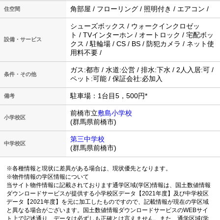
角部屋 / フローリング / 照明付き / エアコン /
住空間
シューズボックス / ウォークインクロゼッ
ト / TVインターホン / オートロック / 宅配ボッ
設備・サービス
クス / 駐輪場 / CS / BS / 防犯カメラ / ネット使
用料不要 /
ガス:都市 / 水道:公営 / 排水:下水 / 2人入居:可 /
条件・その他
ペット:可能 / 保証会社:必加入
駐車場：1台目5，500円*
備考
前橋市立
敷島小学校
小学校区
(群馬県前橋市)
第三中学校
中学校区
(群馬県前橋市)
※各種情報と現状に差異がある場合は、現状優先となります。
※物件情報の学区情報について
当サイト物件情報に記載されております通学区域(学区)情報は、国土数値情報
ダウンロードサービスが提供する小学校区データ【2021年度】及び中学校区
データ【2021年度】を元に加工したものですので、記載情報が現在の学区域
と異なる場合がございます。国土数値情報ダウンロードサービスのWEBサイ
ト上で記述通り、データは必ずしも正確とは言えません。また、通学区域(学