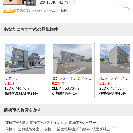
2
2階
1LDK（42.79ｍ
）
設備充実1LDK☆/インターネット無料/
あなたにおすすめの類似物件
ラクーア
コンフォートレジデンス宮子 A
ポルトフィーノ B
8.1万円
8.2万円
8.2万円
1LDK（40.70㎡）
2LDK（53.76㎡）
2LDK（57.15㎡）
高崎問屋町
/徒歩21分
伊勢崎
/徒歩41分
伊勢崎
/徒歩41分
前橋市の賃貸を探す
前橋市+給湯
前橋市+バストイレ別
前橋市+シャワー
前橋市+追焚機能浴室
前橋市+浴室乾燥機
前橋市+洗面所独立