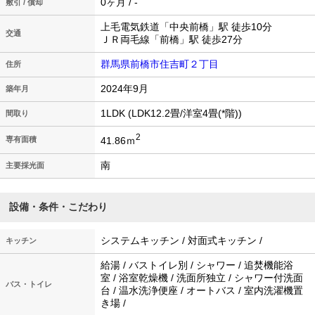
0ヶ月 / -
敷引 / 償却
上毛電気鉄道「中央前橋」駅 徒歩10分
交通
ＪＲ両毛線「前橋」駅 徒歩27分
群馬県前橋市住吉町２丁目
住所
2024年9月
築年月
1LDK (LDK12.2畳/洋室4畳(*階))
間取り
2
41.86ｍ
専有面積
南
主要採光面
設備・条件・こだわり
システムキッチン / 対面式キッチン /
キッチン
給湯 / バストイレ別 / シャワー / 追焚機能浴
室 / 浴室乾燥機 / 洗面所独立 / シャワー付洗面
バス・トイレ
台 / 温水洗浄便座 / オートバス / 室内洗濯機置
き場 /