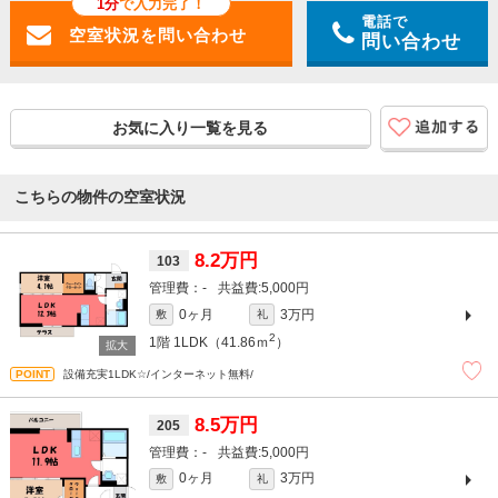
1分
で入力完了！
電話で
問い合わせ
お気に入り一覧を見る
こちらの物件の空室状況
8.2万円
103
-
5,000円
0ヶ月
3万円
敷
礼
2
1階
1LDK（41.86ｍ
）
設備充実1LDK☆/インターネット無料/
8.5万円
205
-
5,000円
0ヶ月
3万円
敷
礼