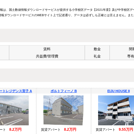
情報は、国土数値情報ダウンロードサービスが提供する小学校区データ【2021年度】及び中学校区デ
報ダウンロードサービスのWEBサイト上で記述通り、データは必ずしも正確とは言えません。また
賃料
敷金
間
共益費/管理費
礼金
専
ートレジデンス宮子 A
ポルトフィーノ B
EIJU HOUSE II
8.2万円
8.2万円
9.55万円
パート
賃貸アパート
賃貸アパート