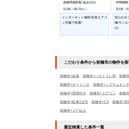
高崎問屋町駅 徒歩21分
伊勢崎駅 
1LDK（40.70㎡）
2LDK（5
インターネット無料/全室エアコ
安心のモ
ン完備で快適/
備/サン
心/
こだわり条件から前橋市の物件を探
前橋市+給湯
前橋市+バストイレ別
前橋
前橋市+オートバス
前橋市+システムキッ
前橋市+照明付き
前橋市+エアコン
前橋
前橋市+駐車2台可
前橋市+CS
前橋市+B
前橋市+２Ｆ以上
最近検索した条件一覧