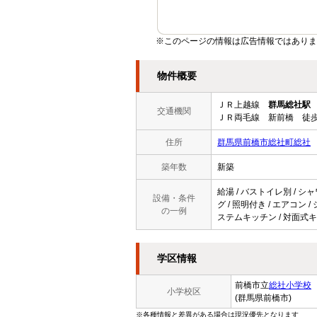
※このページの情報は広告情報ではありま
物件概要
ＪＲ上越線
群馬総社駅
交通機関
ＪＲ両毛線 新前橋 徒歩
住所
群馬県前橋市総社町総社
築年数
新築
給湯 / バストイレ別 / シャ
設備・条件
グ / 照明付き / エアコン 
の一例
ステムキッチン / 対面式キ
学区情報
前橋市立
総社小学校
小学校区
(群馬県前橋市)
※各種情報と差異がある場合は現況優先となります