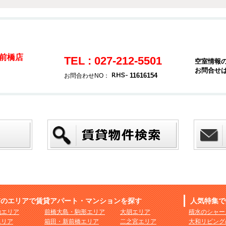
前橋店
TEL : 027-212-5501
空室情報
お問合せ
11616154
お問合わせNO：
市のエリアで賃貸アパート・マンションを探す
人気特集で
地エリア
前橋大島・駒形エリア
大胡エリア
積水のシャー
エリア
箱田・新前橋エリア
二之宮エリア
大和リビング