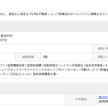
せん。過去から現在までLIXIL不動産ショップ前橋店のホームぺージに掲載されて
徒歩23分
57分
種別 / 
建物階建
2階
間取り
ワー / 追焚機能浴室 / 浴室乾燥機 / 洗面所独立 / シャワー付洗面台 / 温水洗浄便座 / 
/ シューズボックス / ウォークインクロゼット / TVインターホン / 宅配ボックス / 駐輪場 / 
ッチン / 3口以上コンロ / 室内洗濯機置き場 /
第六中
中学校区
(群馬