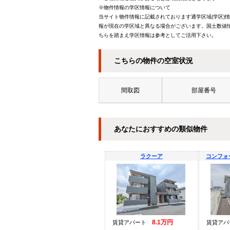
※物件情報の学区情報について
当サイト物件情報に記載されております通学区域(学区)
報が現在の学区域と異なる場合がございます。国土数値情
ちらを踏まえ学区情報は参考としてご活用下さい。
こちらの物件の空室状況
間取図
部屋番号
あなたにおすすめの類似物件
ラクーア
コンフォ
8.1万円
賃貸アパート
賃貸ア