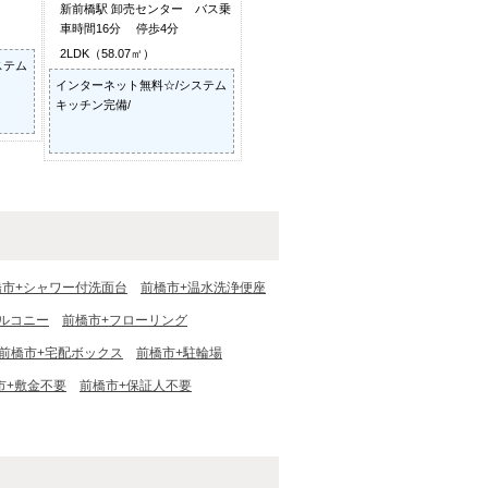
新前橋駅 卸売センター バス乗
車時間16分 停歩4分
2LDK（58.07㎡）
ステム
インターネット無料☆/システム
キッチン完備/
橋市+シャワー付洗面台
前橋市+温水洗浄便座
ルコニー
前橋市+フローリング
前橋市+宅配ボックス
前橋市+駐輪場
市+敷金不要
前橋市+保証人不要