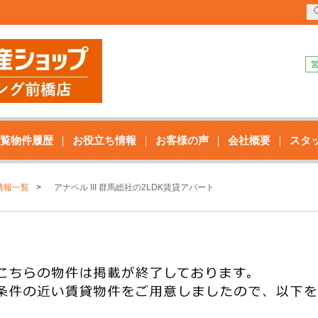
覧物件履歴
お役立ち情報
お客様の声
会社概要
スタ
情報一覧
アナベル III 群馬総社の2LDK賃貸アパート