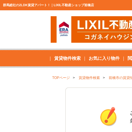
群馬総社の2LDK賃貸アパート！｜LIXIL不動産ショップ前橋店
賃貸物件検索
お気に入り物件
閲
TOPページ
賃貸物件検索
前橋市の賃貸