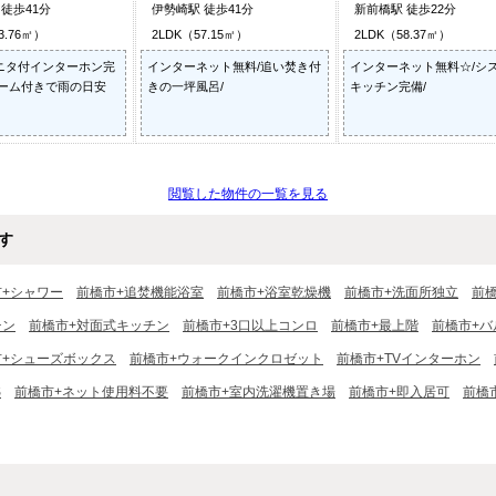
徒歩41分
伊勢崎駅 徒歩41分
新前橋駅 徒歩22分
3.76㎡）
2LDK（57.15㎡）
2LDK（58.37㎡）
ニタ付インターホン完
インターネット無料/追い焚き付
インターネット無料☆/シ
ルーム付きで雨の日安
きの一坪風呂/
キッチン完備/
閲覧した物件の一覧を見る
す
市+シャワー
前橋市+追焚機能浴室
前橋市+浴室乾燥機
前橋市+洗面所独立
前
チン
前橋市+対面式キッチン
前橋市+3口以上コンロ
前橋市+最上階
前橋市+バ
市+シューズボックス
前橋市+ウォークインクロゼット
前橋市+TVインターホン
S
前橋市+ネット使用料不要
前橋市+室内洗濯機置き場
前橋市+即入居可
前橋