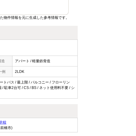
いた物件情報を元に生成した参考情報です。
構造
アパート / 軽量鉄骨造
一例
2LDK
オートバス / 最上階 / バルコニー / フローリン
駐車2台可 / CS / BS / ネット使用料不要 / シ
学校
県前橋市)