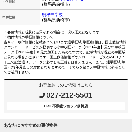
小学校区
(群馬県前橋市)
明桜中学校
中学校区
(群馬県前橋市)
※各種情報と現状に差異がある場合は、現状優先となります。
※物件情報の学区情報について
当サイト物件情報に記載されております通学区域(学区)情報は、国土数値情報
ダウンロードサービスが提供する小学校区データ【2021年度】及び中学校区
データ【2021年度】を元に加工したものですので、記載情報が現在の学区域
と異なる場合がございます。国土数値情報ダウンロードサービスのWEBサイ
ト上で記述通り、データは必ずしも正確とは言えません。また、通学区域(学
区)は毎年見直しの対象となりますので、そちらを踏まえ学区情報は参考とし
てご活用下さい。
お部屋探しのご依頼はこちら
027-212-5501
LIXIL不動産ショップ前橋店
あなたにおすすめの類似物件