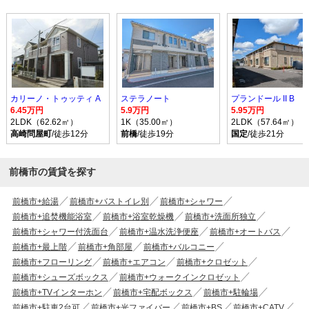
カリーノ・トゥッティ A
ステラノート
プランドール II B
6.45万円
5.9万円
5.95万円
2LDK（62.62㎡）
1K（35.00㎡）
2LDK（57.64㎡）
高崎問屋町
/徒歩12分
前橋
/徒歩19分
国定
/徒歩21分
前橋市の賃貸を探す
前橋市+給湯
前橋市+バストイレ別
前橋市+シャワー
前橋市+追焚機能浴室
前橋市+浴室乾燥機
前橋市+洗面所独立
前橋市+シャワー付洗面台
前橋市+温水洗浄便座
前橋市+オートバス
前橋市+最上階
前橋市+角部屋
前橋市+バルコニー
前橋市+フローリング
前橋市+エアコン
前橋市+クロゼット
前橋市+シューズボックス
前橋市+ウォークインクロゼット
前橋市+TVインターホン
前橋市+宅配ボックス
前橋市+駐輪場
前橋市+駐車2台可
前橋市+光ファイバー
前橋市+BS
前橋市+CATV