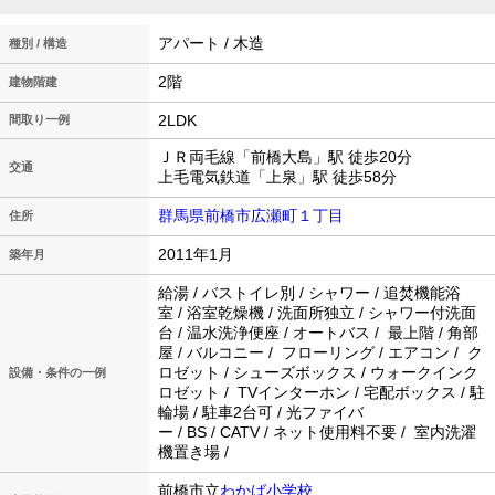
アパート / 木造
種別 / 構造
2階
建物階建
2LDK
間取り一例
ＪＲ両毛線「前橋大島」駅 徒歩20分
交通
上毛電気鉄道「上泉」駅 徒歩58分
群馬県前橋市広瀬町１丁目
住所
2011年1月
築年月
給湯 / バストイレ別 / シャワー / 追焚機能浴
室 / 浴室乾燥機 / 洗面所独立 / シャワー付洗面
台 / 温水洗浄便座 / オートバス / 最上階 / 角部
屋 / バルコニー / フローリング / エアコン / ク
ロゼット / シューズボックス / ウォークインク
設備・条件の一例
ロゼット / TVインターホン / 宅配ボックス / 駐
輪場 / 駐車2台可 / 光ファイバ
ー / BS / CATV / ネット使用料不要 / 室内洗濯
機置き場 /
前橋市立
わかば小学校