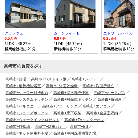
グラッツェ
ムーンライト B
エトワール・ベガ
6.5万円
6.8万円
6.2万円
1LDK（45.27㎡）
1LDK（45.74㎡）
1LDK（35.28㎡）
群馬総社
/徒歩21分
新前橋
/徒歩28分
群馬総社
/徒歩13分
高崎市の賃貸を探す
高崎市+給湯
高崎市+バストイレ別
高崎市+シャワー
高崎市+追焚機能浴室
高崎市+浴室乾燥機
高崎市+洗面所独立
高崎市+シャワー付洗面台
高崎市+温水洗浄便座
高崎市+オートバス
高崎市+システムキッチン
高崎市+対面式キッチン
高崎市+角部屋
高崎市+バルコニー
高崎市+フローリング
高崎市+エアコン
高崎市+シューズボックス
高崎市+床下収納
高崎市+全居室収納
高崎市+ウォークインクロゼット
高崎市+TVインターホン
高崎市+駐輪場
高崎市+駐車2台可
高崎市+BS
高崎市+ネット使用料不要
高崎市+室内洗濯機置き場