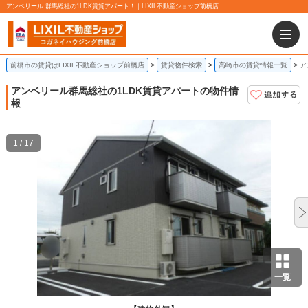
アンベリール 群馬総社の1LDK賃貸アパート！｜LIXIL不動産ショップ前橋店
前橋市の賃貸はLIXIL不動産ショップ前橋店
賃貸物件検索
高崎市の賃貸情報一覧
ア
アンベリール
群馬総社の1LDK賃貸アパートの物件情
報
1 / 17
一覧