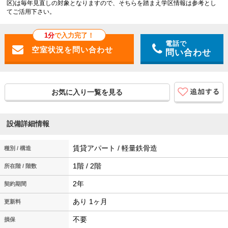
区)は毎年見直しの対象となりますので、そちらを踏まえ学区情報は参考とし
てご活用下さい。
1分
で入力完了！
電話で
問い合わせ
お気に入り一覧を見る
設備詳細情報
賃貸アパート / 軽量鉄骨造
種別 / 構造
1階 / 2階
所在階 / 階数
2年
契約期間
あり 1ヶ月
更新料
不要
損保