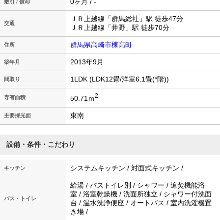
0ヶ月 / -
敷引 / 償却
ＪＲ上越線「群馬総社」駅 徒歩47分
交通
ＪＲ上越線「井野」駅 徒歩70分
群馬県高崎市棟高町
住所
2013年9月
築年月
1LDK (LDK12畳/洋室6.1畳(*階))
間取り
2
50.71ｍ
専有面積
東南
主要採光面
設備・条件・こだわり
システムキッチン / 対面式キッチン /
キッチン
給湯 / バストイレ別 / シャワー / 追焚機能浴
室 / 浴室乾燥機 / 洗面所独立 / シャワー付洗面
バス・トイレ
台 / 温水洗浄便座 / オートバス / 室内洗濯機置
き場 /