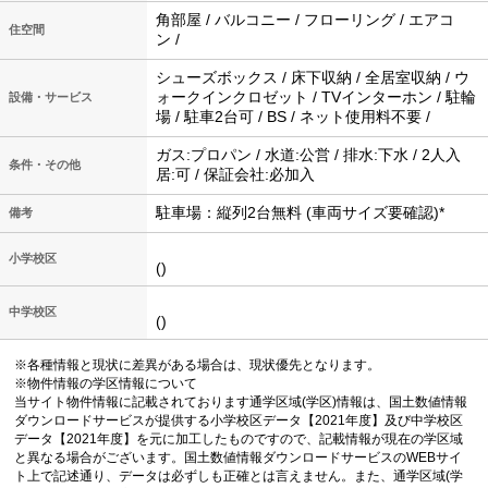
角部屋 / バルコニー / フローリング / エアコ
住空間
ン /
シューズボックス / 床下収納 / 全居室収納 / ウ
ォークインクロゼット / TVインターホン / 駐輪
設備・サービス
場 / 駐車2台可 / BS / ネット使用料不要 /
ガス:プロパン / 水道:公営 / 排水:下水 / 2人入
条件・その他
居:可 / 保証会社:必加入
駐車場：縦列2台無料 (車両サイズ要確認)*
備考
小学校区
()
中学校区
()
※各種情報と現状に差異がある場合は、現状優先となります。
※物件情報の学区情報について
当サイト物件情報に記載されております通学区域(学区)情報は、国土数値情報
ダウンロードサービスが提供する小学校区データ【2021年度】及び中学校区
データ【2021年度】を元に加工したものですので、記載情報が現在の学区域
と異なる場合がございます。国土数値情報ダウンロードサービスのWEBサイ
ト上で記述通り、データは必ずしも正確とは言えません。また、通学区域(学