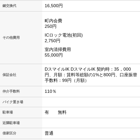
16,500円
鍵交換代
町内会費
250円
ICロック電池(初回)
その他費用
2,750円
室内清掃費用
55,000円
DスマイルIK DスマイルIK 契約時：35，000
円、月額：賃料等総額の1%と800円、口座振替
保証会社
手数料：99円（月額）
110％
仲介手数料
バイク置き場
有 無料
駐車場
近隣駐車場
普通
借家区分