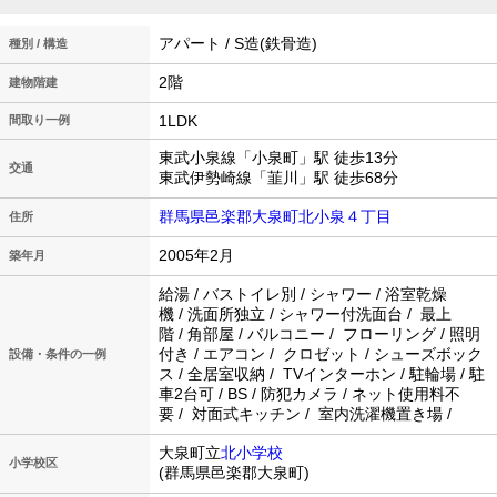
アパート / S造(鉄骨造)
種別 / 構造
2階
建物階建
1LDK
間取り一例
東武小泉線「小泉町」駅 徒歩13分
交通
東武伊勢崎線「韮川」駅 徒歩68分
群馬県邑楽郡大泉町北小泉４丁目
住所
2005年2月
築年月
給湯 / バストイレ別 / シャワー / 浴室乾燥
機 / 洗面所独立 / シャワー付洗面台 / 最上
階 / 角部屋 / バルコニー / フローリング / 照明
付き / エアコン / クロゼット / シューズボック
設備・条件の一例
ス / 全居室収納 / TVインターホン / 駐輪場 / 駐
車2台可 / BS / 防犯カメラ / ネット使用料不
要 / 対面式キッチン / 室内洗濯機置き場 /
大泉町立
北小学校
小学校区
(群馬県邑楽郡大泉町)