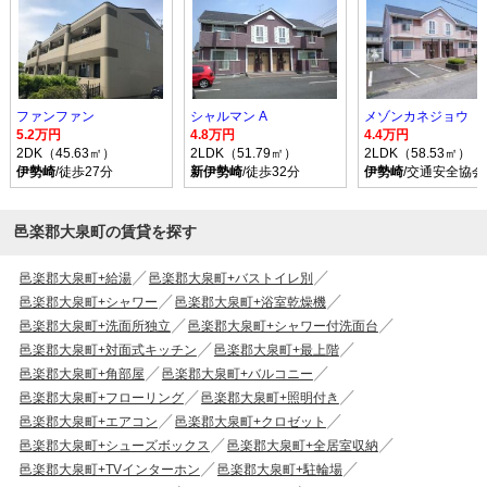
ファンファン
シャルマン A
メゾンカネジョウ
5.2万円
4.8万円
4.4万円
2DK（45.63㎡）
2LDK（51.79㎡）
2LDK（58.53㎡）
伊勢崎
/徒歩27分
新伊勢崎
/徒歩32分
伊勢崎
/交通安全協
邑楽郡大泉町の賃貸を探す
邑楽郡大泉町+給湯
邑楽郡大泉町+バストイレ別
邑楽郡大泉町+シャワー
邑楽郡大泉町+浴室乾燥機
邑楽郡大泉町+洗面所独立
邑楽郡大泉町+シャワー付洗面台
邑楽郡大泉町+対面式キッチン
邑楽郡大泉町+最上階
邑楽郡大泉町+角部屋
邑楽郡大泉町+バルコニー
邑楽郡大泉町+フローリング
邑楽郡大泉町+照明付き
邑楽郡大泉町+エアコン
邑楽郡大泉町+クロゼット
邑楽郡大泉町+シューズボックス
邑楽郡大泉町+全居室収納
邑楽郡大泉町+TVインターホン
邑楽郡大泉町+駐輪場