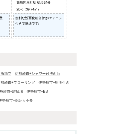
高崎問屋町駅 徒歩24分
2DK（39.74㎡）
焚
便利な洗面化粧台付き/エアコン
付きで快適です/
面所独立
伊勢崎市+シャワー付洗面台
伊勢崎市+フローリング
伊勢崎市+照明付き
勢崎市+駐輪場
伊勢崎市+BS
伊勢崎市+保証人不要