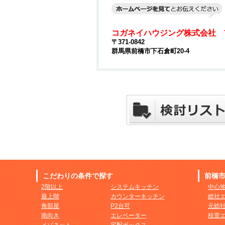
コガネイハウジング株式会社 
〒371-0842
群馬県前橋市下石倉町20-4
こだわりの条件で探す
前橋
2階以上
システムキッチン
中心
最上階
カウンターキッチン
総社
角部屋
P2台可
元総
南向き
エレベーター
桂萱