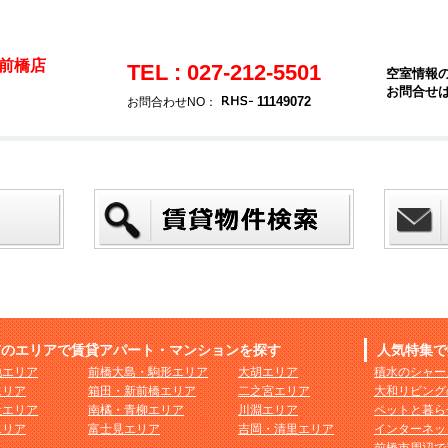
前橋店
TEL : 027-212-5501
空室情報
お問合せ
11149072
お問合わせNO：
市のエリアで賃貸アパート・マンションを探す
人気特集で
地エリア
前橋大島・駒形エリア
大胡エリア
積水のシャー
エリア
箱田・新前橋エリア
二之宮エリア
大和リビング
社エリア
南橘・青柳エリア
川淵エリア
ペットと暮ら
エリア
富士見エリア
吉岡・清里エリア
インターネッ