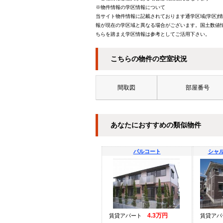
※物件情報の学区情報について
当サイト物件情報に記載されております通学区域(学区)
報が現在の学区域と異なる場合がございます。国土数値情
ちらを踏まえ学区情報は参考としてご活用下さい。
こちらの物件の空室状況
間取図
部屋番号
あなたにおすすめの類似物件
パルコート
シャル
4.3万円
賃貸アパート
賃貸ア