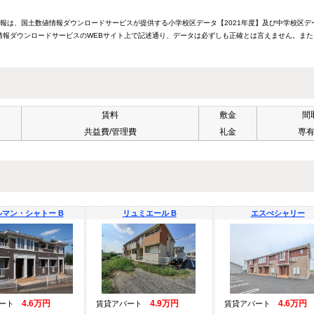
情報は、国土数値情報ダウンロードサービスが提供する小学校区データ【2021年度】及び中学校区デ
報ダウンロードサービスのWEBサイト上で記述通り、データは必ずしも正確とは言えません。また
賃料
敷金
間
共益費/管理費
礼金
専
マン・シャトー B
リュミエール B
エスぺシャリー
4.6万円
4.9万円
4.6万円
パート
賃貸アパート
賃貸アパート