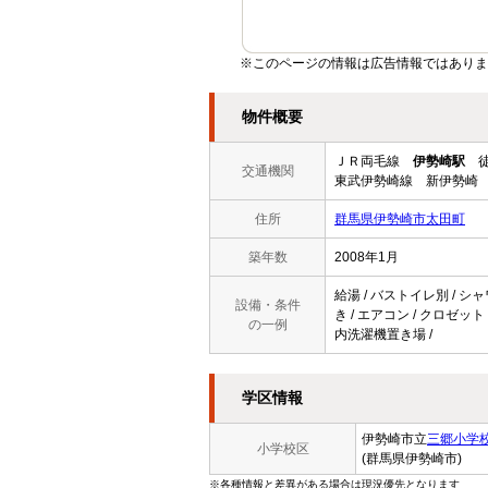
※このページの情報は広告情報ではありま
物件概要
ＪＲ両毛線
伊勢崎駅
徒
交通機関
東武伊勢崎線 新伊勢崎 
住所
群馬県伊勢崎市太田町
築年数
2008年1月
給湯 / バストイレ別 / シ
設備・条件
き / エアコン / クロゼット
の一例
内洗濯機置き場 /
学区情報
伊勢崎市立
三郷小学
小学校区
(群馬県伊勢崎市)
※各種情報と差異がある場合は現況優先となります