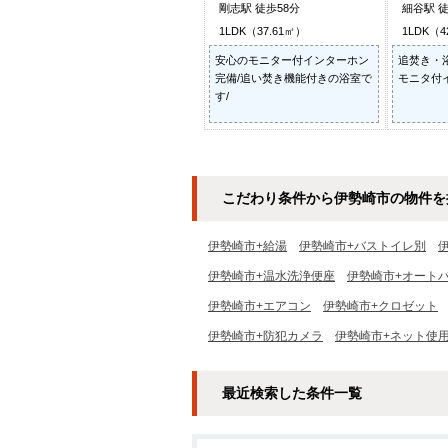
剛志駅 徒歩58分
細谷駅 徒
1LDK（37.61㎡）
1LDK（4
安心のモニター付インターホン
追焚き・
完備/追い焚き機能付きの浴室で
モニタ付
す/
こだわり条件から伊勢崎市の物件を
伊勢崎市+給湯
伊勢崎市+バストイレ別
伊勢崎市+温水洗浄便座
伊勢崎市+オート
伊勢崎市+エアコン
伊勢崎市+クロゼット
伊勢崎市+防犯カメラ
伊勢崎市+ネット使
最近検索した条件一覧