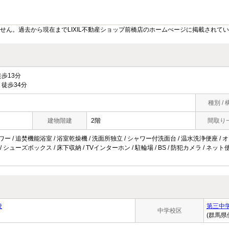
せん。過去から現在までLIXIL不動産ショップ前橋店のホームぺージに掲載されて
歩13分
徒歩34分
種別 / 
建物階建
2階
間取り
ャワー / 追焚機能浴室 / 浴室乾燥機 / 洗面所独立 / シャワー付洗面台 / 温水洗浄便座 / 
 / シューズボックス / 床下収納 / TVインターホン / 駐輪場 / BS / 防犯カメラ / ネッ
校
第三中
中学校区
(群馬県