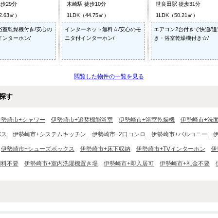
歩29分
木崎駅 徒歩10分
世良田駅 徒歩31分
2.63㎡）
1LDK（44.75㎡）
1LDK（50.21㎡）
浴室乾燥機付き/安心の
インターネット無料☆/安心のモ
エアコン2台付きで快適/追
インターホン/
ニタ付インターホン/
き・浴室乾燥機付き☆/
閲覧した物件の一覧を見る
探す
伊勢崎市+シャワー
伊勢崎市+追焚機能浴室
伊勢崎市+浴室乾燥機
伊勢崎市+洗
バス
伊勢崎市+システムキッチン
伊勢崎市+2口コンロ
伊勢崎市+バルコニー
伊勢崎市+シューズボックス
伊勢崎市+床下収納
伊勢崎市+TVインターホン
伊
用料不要
伊勢崎市+室内洗濯機置き場
伊勢崎市+即入居可
伊勢崎市+礼金不要