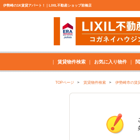
伊勢崎の1K賃貸アパート！｜LIXIL不動産ショップ前橋店
賃貸物件検索
お気に入り物件
閲
TOPページ
賃貸物件検索
伊勢崎市の賃