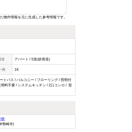
いた物件情報を元に生成した参考情報です。
構造
アパート / S造(鉄骨造)
一例
1K
オートバス / バルコニー / フローリング / 照明付
ト使用料不要 / システムキッチン / 2口コンロ / 室
学校
伊勢崎市)