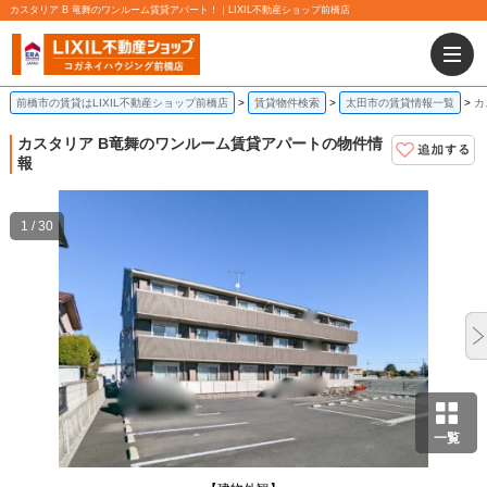
カスタリア B 竜舞のワンルーム賃貸アパート！｜LIXIL不動産ショップ前橋店
前橋市の賃貸はLIXIL不動産ショップ前橋店
賃貸物件検索
太田市の賃貸情報一覧
カ
カスタリア B
竜舞のワンルーム賃貸アパートの物件情
報
1 / 30
一覧