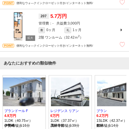
便利なウォ―クインクローゼット付き/インターネット無料/
5.7万円
207
-
3,000円
0ヶ月
1ヶ月
敷
礼
2
2階
ワンルーム（32.42ｍ
）
便利なウォ―クインクローゼット付き/インターネット無料/
あなたにおすすめの類似物件
プランドール F
レジデンス リアン
ブラン
4.9万円
6万円
6.2万円
1LDK（40.75㎡）
1LDK（37.37㎡）
1SLDK（42.37㎡）
伊勢崎
/徒歩16分
茂林寺前
/徒歩39分
館林
/徒歩14分