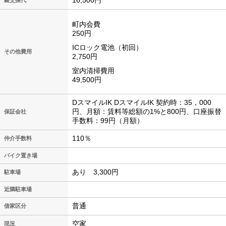
16,500円
鍵交換代
町内会費
250円
ICロック電池（初回）
その他費用
2,750円
室内清掃費用
49,500円
DスマイルIK DスマイルIK 契約時：35，000
円、月額：賃料等総額の1%と800円、口座振替
保証会社
手数料：99円（月額）
110％
仲介手数料
バイク置き場
あり 3,300円
駐車場
近隣駐車場
普通
借家区分
空家
現況