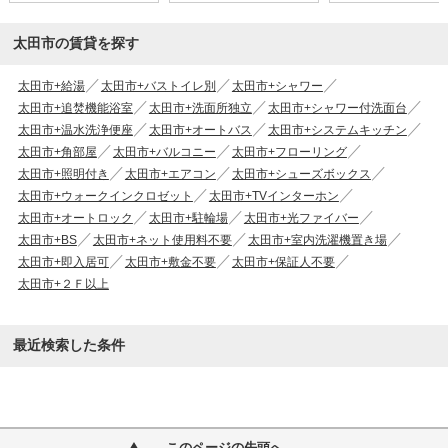
太田市の賃貸を探す
太田市+給湯
太田市+バストイレ別
太田市+シャワー
太田市+追焚機能浴室
太田市+洗面所独立
太田市+シャワー付洗面台
太田市+温水洗浄便座
太田市+オートバス
太田市+システムキッチン
太田市+角部屋
太田市+バルコニー
太田市+フローリング
太田市+照明付き
太田市+エアコン
太田市+シューズボックス
太田市+ウォークインクロゼット
太田市+TVインターホン
太田市+オートロック
太田市+駐輪場
太田市+光ファイバー
太田市+BS
太田市+ネット使用料不要
太田市+室内洗濯機置き場
太田市+即入居可
太田市+敷金不要
太田市+保証人不要
太田市+２Ｆ以上
最近検索した条件
このページの先頭へ