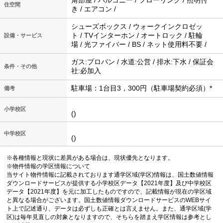
住空間
き / エアコン /
シューズボックス / ウォークインクロゼッ
ト / TVインターホン / オートロック / 駐輪
設備・サービス
場 / 光ファイバー / BS / ネット使用料不要 /
ガス:プロパン / 水道:公営 / 排水:下水 / 保証会
条件・その他
社:必加入
駐車場：1台目3，300円（駐車場契約必須）*
備考
小学校区
()
中学校区
()
※各種情報と現状に差異がある場合は、現状優先となります。
※物件情報の学区情報について
当サイト物件情報に記載されております通学区域(学区)情報は、国土数値情報
ダウンロードサービスが提供する小学校区データ【2021年度】及び中学校区
データ【2021年度】を元に加工したものですので、記載情報が現在の学区域
と異なる場合がございます。国土数値情報ダウンロードサービスのWEBサイ
ト上で記述通り、データは必ずしも正確とは言えません。また、通学区域(学
区)は毎年見直しの対象となりますので、そちらを踏まえ学区情報は参考とし