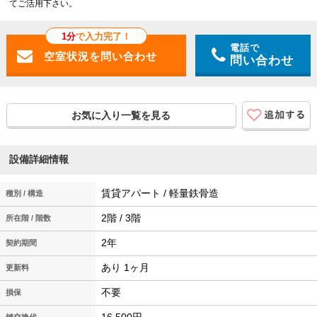
てご活用下さい。
1分
で入力完了！
電話で
問い合わせ
お気に入り一覧を見る
設備詳細情報
賃貸アパート / 軽量鉄骨造
種別 / 構造
2階 / 3階
所在階 / 階数
2年
契約期間
あり 1ヶ月
更新料
不要
損保