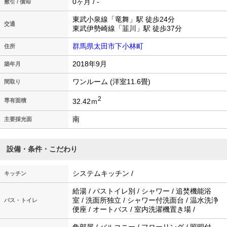
0ヶ月 / -
敷引 / 償却
東武小泉線「竜舞」駅 徒歩24分
交通
東武伊勢崎線「韮川」駅 徒歩37分
群馬県太田市下小林町
住所
2018年9月
築年月
ワンルーム (洋室11.6畳)
間取り
2
32.42ｍ
専有面積
南
主要採光面
設備・条件・こだわり
システムキッチン /
キッチン
給湯 / バストイレ別 / シャワー / 追焚機能浴
室 / 洗面所独立 / シャワー付洗面台 / 温水洗浄
バス・トイレ
便座 / オートバス / 室内洗濯機置き場 /
角部屋 / バルコニー / フローリング / 照明付