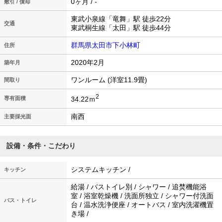
0ヶ月 / -
敷引 / 償却
東武小泉線「竜舞」駅 徒歩22分
交通
東武桐生線「太田」駅 徒歩44分
群馬県太田市下小林町
住所
2020年2月
築年月
ワンルーム (洋室11.9畳)
間取り
2
34.22ｍ
専有面積
南西
主要採光面
設備・条件・こだわり
システムキッチン /
キッチン
給湯 / バストイレ別 / シャワー / 追焚機能浴
室 / 浴室乾燥機 / 洗面所独立 / シャワー付洗面
バス・トイレ
台 / 温水洗浄便座 / オートバス / 室内洗濯機置
き場 /