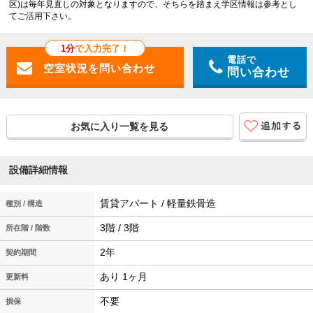
区)は毎年見直しの対象となりますので、そちらを踏まえ学区情報は参考とし
てご活用下さい。
1分
で入力完了！
電話で
問い合わせ
お気に入り一覧を見る
設備詳細情報
賃貸アパート / 軽量鉄骨造
種別 / 構造
3階 / 3階
所在階 / 階数
2年
契約期間
あり 1ヶ月
更新料
不要
損保