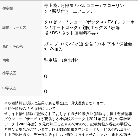
最上階 / 角部屋 / バルコニー / フローリン
住空間
グ / 照明付き / エアコン /
クロゼット / シューズボックス / TVインターホ
ン / オートロック / 宅配ボックス / 駐輪
設備・サービス
場 / BS / ネット使用料不要 /
ガス:プロパン / 水道:公営 / 排水:下水 / 保証会
条件・その他
社:必加入
駐車場：1台無料*
備考
小学校区
()
中学校区
()
※各種情報と現状に差異がある場合は、現状優先となります。
※物件情報の学区情報について
当サイト物件情報に記載されております通学区域(学区)情報は、国土数値情報
ダウンロードサービスが提供する小学校区データ【2021年度】及び中学校区
データ【2021年度】を元に加工したものですので、記載情報が現在の学区域
と異なる場合がございます。国土数値情報ダウンロードサービスのWEBサイ
ト上で記述通り、データは必ずしも正確とは言えません。また、通学区域(学