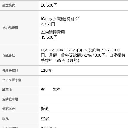
16,500円
鍵交換代
ICロック電池(初回２)
2,750円
その他費用
室内清掃費用
49,500円
DスマイルIK DスマイルIK 契約時：35，000
円、月額：賃料等総額の1%と800円、口座振替
保証会社
手数料：99円（月額）
110％
仲介手数料
バイク置き場
有 無料
駐車場
近隣駐車場
普通
借家区分
空家
現況