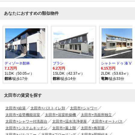
あなたにおすすめの類似物件
ディゾーネ館林
ブラン
シャトー ドゥ 湊 V
7.1万円
6.2万円
6.15万円
1LDK（50.05㎡）
1SLDK（42.37㎡）
2LDK（53.63㎡）
館林
/徒歩17分
館林
/徒歩14分
竜舞
/徒歩33分
太田市の賃貸を探す
太田市+給湯
太田市+バストイレ別
太田市+シャワー
太田市+追焚機能浴室
太田市+浴室乾燥機
太田市+洗面所独立
太田市+シャワー付洗面台
太田市+温水洗浄便座
太田市+オートバス
太田市+システムキッチン
太田市+最上階
太田市+角部屋
太田市+バルコニー
太田市+フローリング
太田市+照明付き