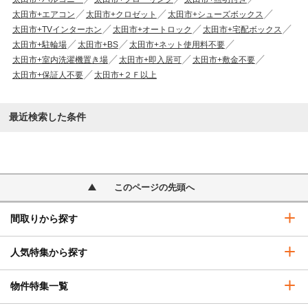
太田市+エアコン
太田市+クロゼット
太田市+シューズボックス
太田市+TVインターホン
太田市+オートロック
太田市+宅配ボックス
太田市+駐輪場
太田市+BS
太田市+ネット使用料不要
太田市+室内洗濯機置き場
太田市+即入居可
太田市+敷金不要
太田市+保証人不要
太田市+２Ｆ以上
最近検索した条件
このページの先頭へ
間取りから探す
人気特集から探す
物件特集一覧