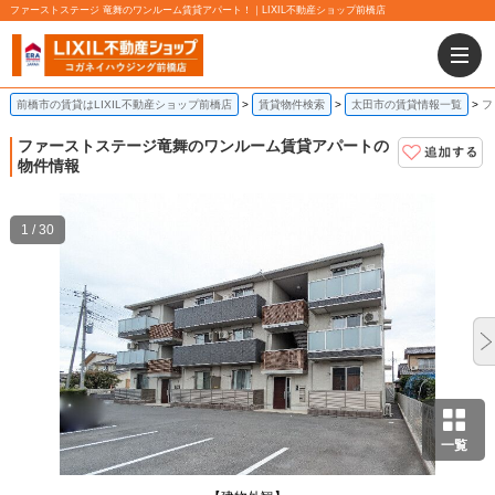
ファーストステージ 竜舞のワンルーム賃貸アパート！｜LIXIL不動産ショップ前橋店
前橋市の賃貸はLIXIL不動産ショップ前橋店
賃貸物件検索
太田市の賃貸情報一覧
フ
ファーストステージ
竜舞のワンルーム賃貸アパートの
物件情報
1 / 30
一覧