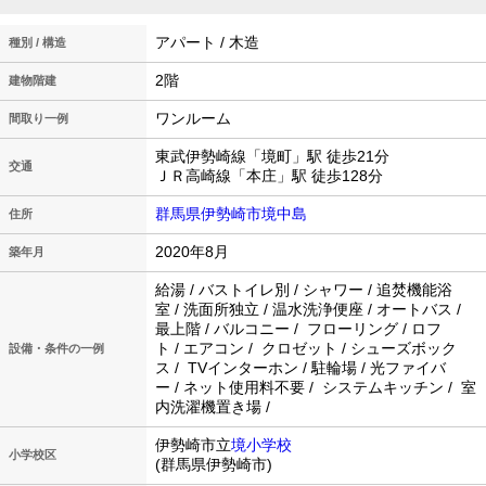
アパート / 木造
種別 / 構造
2階
建物階建
ワンルーム
間取り一例
東武伊勢崎線「境町」駅 徒歩21分
交通
ＪＲ高崎線「本庄」駅 徒歩128分
群馬県伊勢崎市境中島
住所
2020年8月
築年月
給湯 / バストイレ別 / シャワー / 追焚機能浴
室 / 洗面所独立 / 温水洗浄便座 / オートバス /
最上階 / バルコニー / フローリング / ロフ
ト / エアコン / クロゼット / シューズボック
設備・条件の一例
ス / TVインターホン / 駐輪場 / 光ファイバ
ー / ネット使用料不要 / システムキッチン / 室
内洗濯機置き場 /
伊勢崎市立
境小学校
小学校区
(群馬県伊勢崎市)