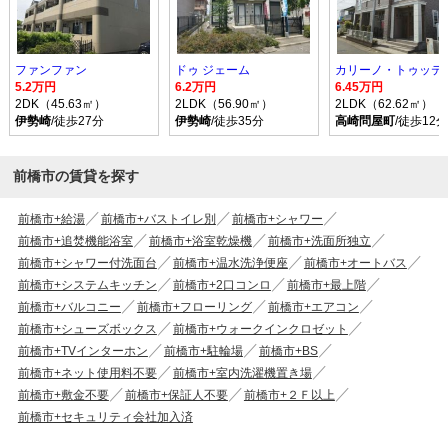
ファンファン
ドゥ ジェーム
カリーノ・トゥッティ
5.2万円
6.2万円
6.45万円
2DK（45.63㎡）
2LDK（56.90㎡）
2LDK（62.62㎡）
伊勢崎
/徒歩27分
伊勢崎
/徒歩35分
高崎問屋町
/徒歩12分
前橋市の賃貸を探す
前橋市+給湯
前橋市+バストイレ別
前橋市+シャワー
前橋市+追焚機能浴室
前橋市+浴室乾燥機
前橋市+洗面所独立
前橋市+シャワー付洗面台
前橋市+温水洗浄便座
前橋市+オートバス
前橋市+システムキッチン
前橋市+2口コンロ
前橋市+最上階
前橋市+バルコニー
前橋市+フローリング
前橋市+エアコン
前橋市+シューズボックス
前橋市+ウォークインクロゼット
前橋市+TVインターホン
前橋市+駐輪場
前橋市+BS
前橋市+ネット使用料不要
前橋市+室内洗濯機置き場
前橋市+敷金不要
前橋市+保証人不要
前橋市+２Ｆ以上
前橋市+セキュリティ会社加入済