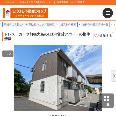
トレス・カーサ 前橋大島の1LDK賃貸アパート！｜LIXIL不動産ショップ前橋店
前橋市の賃貸はLIXIL不動産ショップ前橋店
賃貸物件検索
前橋市の賃貸情報一覧
ト
トレス・カーサ
前橋大島の1LDK賃貸アパートの物件
情報
1 / 2
一覧