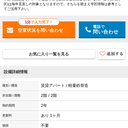
区)は毎年見直しの対象となりますので、そちらを踏まえ学区情報は参考とし
てご活用下さい。
1分
で入力完了！
電話で
問い合わせ
お気に入り一覧を見る
設備詳細情報
賃貸アパート / 軽量鉄骨造
種別 / 構造
2階 / 2階
所在階 / 階数
2年
契約期間
あり 1ヶ月
更新料
不要
損保