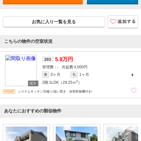
お気に入り一覧を見る
こちらの物件の空室状況
5.8万円
203
-
4,000円
0ヶ月
1ヶ月
敷
礼
2
2階
1LDK（29.25ｍ
）
システムキッチン完備☆/追い焚き・浴室乾燥機付き/
あなたにおすすめの類似物件