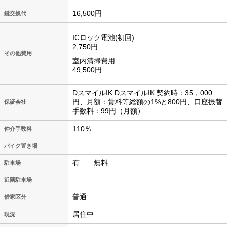
16,500円
鍵交換代
ICロック電池(初回)
2,750円
その他費用
室内清掃費用
49,500円
DスマイルIK DスマイルIK 契約時：35，000
円、月額：賃料等総額の1%と800円、口座振替
保証会社
手数料：99円（月額）
110％
仲介手数料
バイク置き場
有 無料
駐車場
近隣駐車場
普通
借家区分
居住中
現況