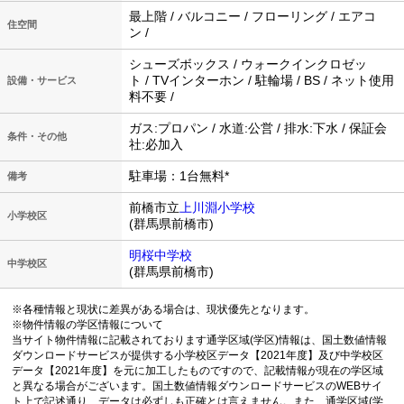
最上階 / バルコニー / フローリング / エアコ
住空間
ン /
シューズボックス / ウォークインクロゼッ
ト / TVインターホン / 駐輪場 / BS / ネット使用
設備・サービス
料不要 /
ガス:プロパン / 水道:公営 / 排水:下水 / 保証会
条件・その他
社:必加入
駐車場：1台無料*
備考
前橋市立
上川淵小学校
小学校区
(群馬県前橋市)
明桜中学校
中学校区
(群馬県前橋市)
※各種情報と現状に差異がある場合は、現状優先となります。
※物件情報の学区情報について
当サイト物件情報に記載されております通学区域(学区)情報は、国土数値情報
ダウンロードサービスが提供する小学校区データ【2021年度】及び中学校区
データ【2021年度】を元に加工したものですので、記載情報が現在の学区域
と異なる場合がございます。国土数値情報ダウンロードサービスのWEBサイ
ト上で記述通り、データは必ずしも正確とは言えません。また、通学区域(学