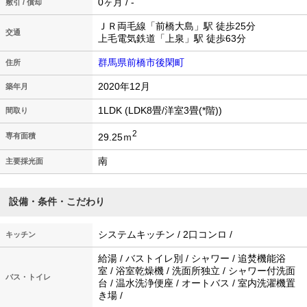
0ヶ月 / -
敷引 / 償却
ＪＲ両毛線「前橋大島」駅 徒歩25分
交通
上毛電気鉄道「上泉」駅 徒歩63分
群馬県前橋市後閑町
住所
2020年12月
築年月
1LDK (LDK8畳/洋室3畳(*階))
間取り
2
29.25ｍ
専有面積
南
主要採光面
設備・条件・こだわり
システムキッチン / 2口コンロ /
キッチン
給湯 / バストイレ別 / シャワー / 追焚機能浴
室 / 浴室乾燥機 / 洗面所独立 / シャワー付洗面
バス・トイレ
台 / 温水洗浄便座 / オートバス / 室内洗濯機置
き場 /