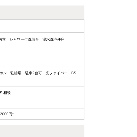
独立
シャワー付洗面台
温水洗浄便座
ーホン
駐輪場
駐車2台可
光ファイバー
BS
ェア:相談
000円*