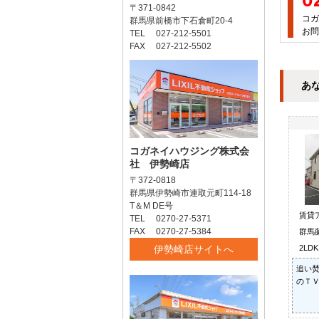
〒371-0842
コガ
群馬県前橋市下石倉町20-4
お問
TEL 027-212-5501
FAX 027-212-5502
あ
コガネイハウジング株式会
社 伊勢崎店
〒372-0818
群馬県伊勢崎市連取元町114-18
T＆M DE号
賃貸
TEL 0270-27-5371
FAX 0270-27-5384
群馬
伊勢崎店サイトへ
2LD
追い焚
のＴＶ