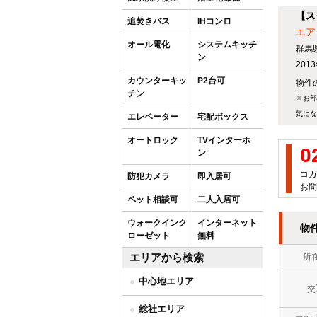
【ス
追焚きバス
IHコンロ
エア
オール電化
システムキッチ
群馬
ン
20
カウンターキッ
P2台可
物件の
チン
※お部
気にな
エレベーター
宅配ボックス
オートロック
TVインターホ
0
ン
コガ
防犯カメラ
即入居可
お問
ペット相談可
二人入居可
ウォークインク
インターネット
物
ローゼット
無料
エリアから検索
所
中心地エリア
交
総社エリア