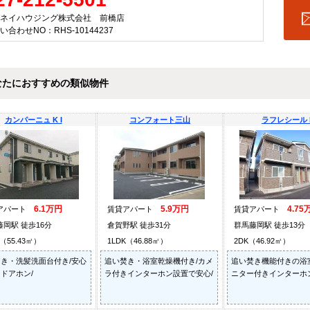
ネイハウジング株式会社 前橋店
い合わせNO：RHS-10144237
なたにおすすめの類似物件
カンパーニュ K I
コンフォート三山
ラフレシール 
6.1万円
5.9万円
4.75
アパート
賃貸アパート
賃貸アパート
藤岡駅 徒歩16分
倉賀野駅 徒歩31分
群馬藤岡駅 徒歩13分
K（55.43㎡）
1LDK（46.88㎡）
2DK（46.92㎡）
き・洗髪洗面台付き/安心
追い焚き・浴室乾燥機付き/カメ
追い焚き機能付きの浴
ドアホン/
ラ付きインターホン設置で安心/
ニター付きインターホン