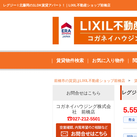
レグジー I 北藤岡の1LDK賃貸アパート！｜LIXIL不動産ショップ前橋店
賃貸物件検索
お気に入り物件
閲
前橋市の賃貸はLIXIL不動産ショップ前橋店
レグジ
お問合せはこちら
コガネイハウジング株式会
5.
社 前橋店
027-212-5501
敷金
間取り