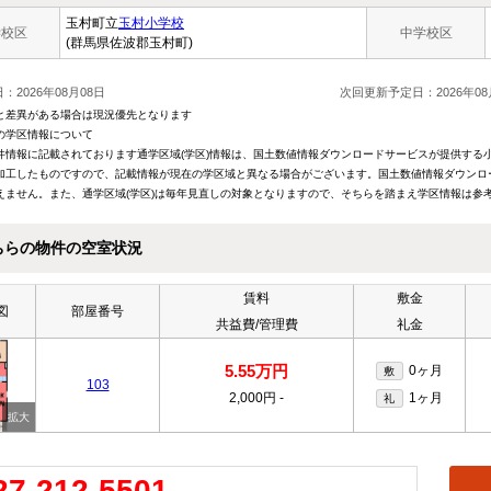
玉村町立
玉村小学校
学校区
中学校区
(群馬県佐波郡玉村町)
：2026年08月08日
次回更新予定日：2026年08
と差異がある場合は現況優先となります
の学区情報について
件情報に記載されております通学区域(学区)情報は、国土数値情報ダウンロードサービスが提供する小学
加工したものですので、記載情報が現在の学区域と異なる場合がございます。国土数値情報ダウンロ
えません。また、通学区域(学区)は毎年見直しの対象となりますので、そちらを踏まえ学区情報は参
ちらの物件の空室状況
賃料
敷金
図
部屋番号
共益費/管理費
礼金
5.55万円
0ヶ月
敷
103
2,000円
-
1ヶ月
礼
27-212-5501