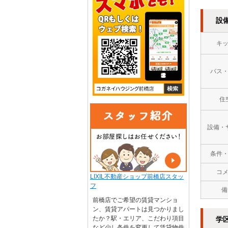
設
キ
バス
住
設備・
条件
コ
LIXIL不動産ショップ前橋店スタッ
フ
備
前橋店でご希望の賃貸マンショ
ン、賃貸アパートは見つかりまし
たか？駅・エリア、こだわり項目
学
など少し条件を変更して賃貸物件