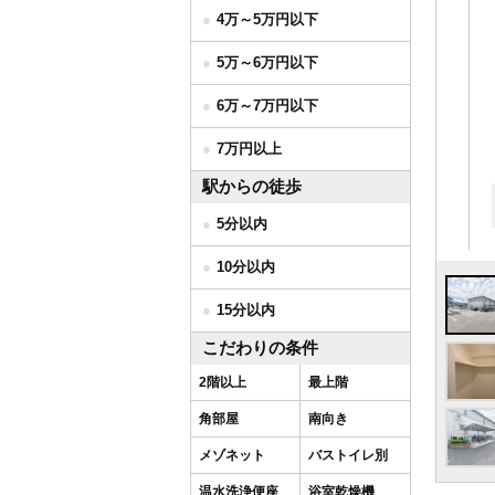
4万～5万円以下
5万～6万円以下
6万～7万円以下
7万円以上
駅からの徒歩
5分以内
10分以内
15分以内
こだわりの条件
2階以上
最上階
角部屋
南向き
メゾネット
バストイレ別
温水洗浄便座
浴室乾燥機