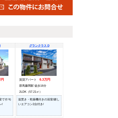
I
グランクラス D
万円
6.3万円
賃貸アパート
群馬藤岡駅 徒歩16分
2LDK（57.21㎡）
室です/モ
追焚き・乾燥機付きの浴室/嬉し
/
いエアコン2台付き/