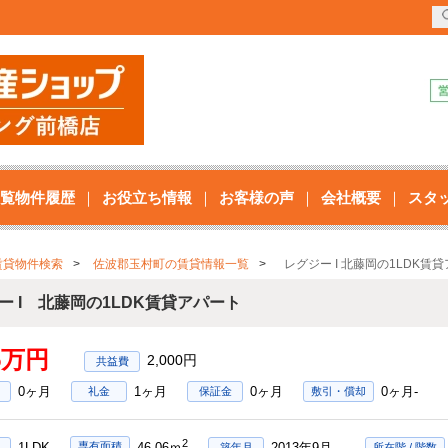
覧物件履歴
お役立ち情報
お客様の声
会社概要
スタ
賃貸物件検索
佐波郡玉村町の賃貸情報一覧
レグジー I 北藤岡の1LDK賃
ー I 北藤岡の1LDK賃貸アパート
55万円
2,000円
0ヶ月
1ヶ月
0ヶ月
0ヶ月-
礼金
保証金
敷引・償却
2
1LDK
2013年9月
専有面積
46.06ｍ
築年月
所在階 / 階数