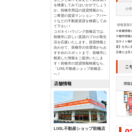
を検索してみてはいかがでしょう
小
か。前橋市周辺の賃貸情報から、
ご希望の賃貸マンション・アパー
トなどの不動産賃貸を検索してみ
情報更新日
て下さい！
※各種情報
コガネイハウジング前橋店では、
※物件情報
前橋市に詳しい賃貸のプロが新生
当サイト物
活を応援いたします。賃貸情報と
度】を元に
合わせて、前橋市の住環境からお
正確とは言
すすめのスポットまで、前橋市に
根差した情報をご提供いたしま
す！前橋市の賃貸情報検索なら、
こ
「LIXIL不動産ショップ前橋店」
へ！
店舗情報
間取
LIXIL不動産ショップ前橋店
0