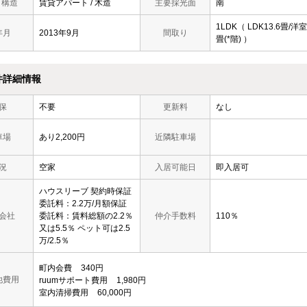
/ 構造
賃貸アパート / 木造
主要採光面
南
1LDK（ LDK13.6畳/洋室
年月
2013年9月
間取り
畳(*階) ）
件詳細情報
保
不要
更新料
なし
車場
あり2,200円
近隣駐車場
況
空家
入居可能日
即入居可
ハウスリーブ 契約時保証
委託料：2.2万/月額保証
会社
委託料：賃料総額の2.2％
仲介手数料
110％
又は5.5％ ペット可は2.5
万/2.5％
町内会費
340円
他費用
ruumサポート費用
1,980円
室内清掃費用
60,000円