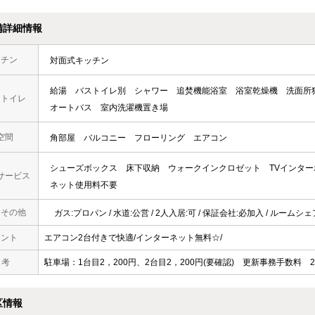
備詳細情報
ッチン
対面式キッチン
給湯
バストイレ別
シャワー
追焚機能浴室
浴室乾燥機
洗面所
・トイレ
オートバス
室内洗濯機置き場
空間
角部屋
バルコニー
フローリング
エアコン
シューズボックス
床下収納
ウォークインクロゼット
TVインタ
サービス
ネット使用料不要
・その他
ガス:プロパン / 水道:公営 / 2人入居:可 / 保証会社:必加入 / ルームシ
メント
エアコン2台付きで快適/インターネット無料☆/
 考
駐車場：1台目2，200円、2台目2，200円(要確認) 更新事務手数料 22
区情報