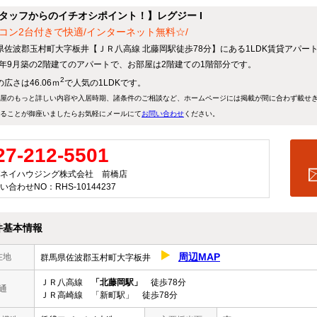
タッフからのイチオシポイント！】レグジー I
コン2台付きで快適/インターネット無料☆/
県佐波郡玉村町大字板井【ＪＲ八高線 北藤岡駅徒歩78分】にある1LDK賃貸アパー
13年9月築の2階建てのアパートで、お部屋は2階建ての1階部分です。
2
広さは46.06ｍ
で人気の1LDKです。
屋のもっと詳しい内容や入居時期、諸条件のご相談など、ホームページには掲載が間に合わず載せ
ることが御座いましたらお気軽にメールにて
お問い合わせ
ください。
27-212-5501
ネイハウジング株式会社 前橋店
い合わせNO：RHS-10144237
件基本情報
周辺MAP
在地
群馬県佐波郡玉村町大字板井
ＪＲ八高線
「北藤岡駅」
徒歩78分
通
ＪＲ高崎線 「新町駅」 徒歩78分