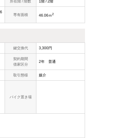
所在階 / 階数
1階 / 2階
6
2
専有面積
46.06ｍ
鍵交換代
3,300円
契約期間
2年 普通
借家区分
取引態様
媒介
バイク置き場