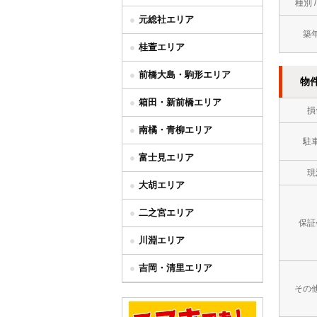
種別 
元総社エリア
築
桂萱エリア
前橋大島・駒形エリア
物
箱田・新前橋エリア
損
南橘・青柳エリア
駐
富士見エリア
現
大胡エリア
二之宮エリア
保証
川淵エリア
吉岡・清里エリア
その