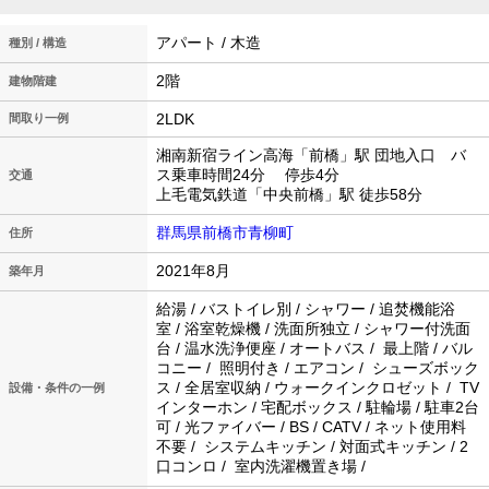
アパート / 木造
種別 / 構造
2階
建物階建
2LDK
間取り一例
湘南新宿ライン高海「前橋」駅 団地入口 バ
ス乗車時間24分 停歩4分
交通
上毛電気鉄道「中央前橋」駅 徒歩58分
群馬県前橋市青柳町
住所
2021年8月
築年月
給湯 / バストイレ別 / シャワー / 追焚機能浴
室 / 浴室乾燥機 / 洗面所独立 / シャワー付洗面
台 / 温水洗浄便座 / オートバス / 最上階 / バル
コニー / 照明付き / エアコン / シューズボック
ス / 全居室収納 / ウォークインクロゼット / TV
設備・条件の一例
インターホン / 宅配ボックス / 駐輪場 / 駐車2台
可 / 光ファイバー / BS / CATV / ネット使用料
不要 / システムキッチン / 対面式キッチン / 2
口コンロ / 室内洗濯機置き場 /