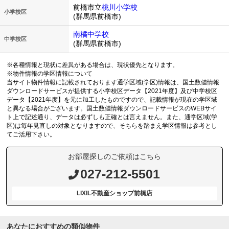
前橋市立
桃川小学校
小学校区
(群馬県前橋市)
南橘中学校
中学校区
(群馬県前橋市)
※各種情報と現状に差異がある場合は、現状優先となります。
※物件情報の学区情報について
当サイト物件情報に記載されております通学区域(学区)情報は、国土数値情報
ダウンロードサービスが提供する小学校区データ【2021年度】及び中学校区
データ【2021年度】を元に加工したものですので、記載情報が現在の学区域
と異なる場合がございます。国土数値情報ダウンロードサービスのWEBサイ
ト上で記述通り、データは必ずしも正確とは言えません。また、通学区域(学
区)は毎年見直しの対象となりますので、そちらを踏まえ学区情報は参考とし
てご活用下さい。
お部屋探しのご依頼はこちら
027-212-5501
LIXIL不動産ショップ前橋店
あなたにおすすめの類似物件