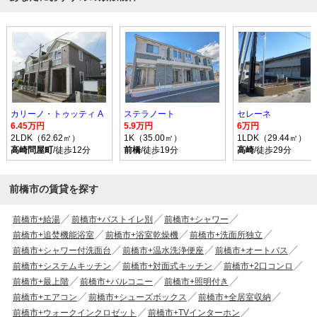
カリーノ・トゥッティ A
ステラノート
セレーネ
6.45万円
5.9万円
6万円
2LDK（62.62㎡）
1K（35.00㎡）
1LDK（29.44㎡）
高崎問屋町
/徒歩12分
前橋
/徒歩19分
高崎
/徒歩29分
前橋市の賃貸を探す
前橋市+給湯
前橋市+バストイレ別
前橋市+シャワー
前橋市+追焚機能浴室
前橋市+浴室乾燥機
前橋市+洗面所独立
前橋市+シャワー付洗面台
前橋市+温水洗浄便座
前橋市+オートバス
前橋市+システムキッチン
前橋市+対面式キッチン
前橋市+2口コンロ
前橋市+最上階
前橋市+バルコニー
前橋市+照明付き
前橋市+エアコン
前橋市+シューズボックス
前橋市+全居室収納
前橋市+ウォークインクロゼット
前橋市+TVインターホン