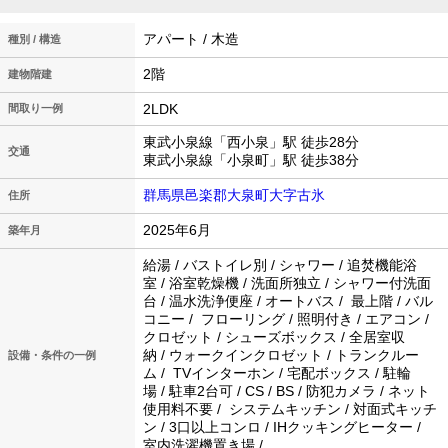
アパート / 木造
種別 / 構造
2階
建物階建
2LDK
間取り一例
東武小泉線「西小泉」駅 徒歩28分
交通
東武小泉線「小泉町」駅 徒歩38分
群馬県邑楽郡大泉町大字古氷
住所
2025年6月
築年月
給湯 / バストイレ別 / シャワー / 追焚機能浴
室 / 浴室乾燥機 / 洗面所独立 / シャワー付洗面
台 / 温水洗浄便座 / オートバス / 最上階 / バル
コニー / フローリング / 照明付き / エアコン /
クロゼット / シューズボックス / 全居室収
納 / ウォークインクロゼット / トランクルー
設備・条件の一例
ム / TVインターホン / 宅配ボックス / 駐輪
場 / 駐車2台可 / CS / BS / 防犯カメラ / ネット
使用料不要 / システムキッチン / 対面式キッチ
ン / 3口以上コンロ / IHクッキングヒーター /
室内洗濯機置き場 /