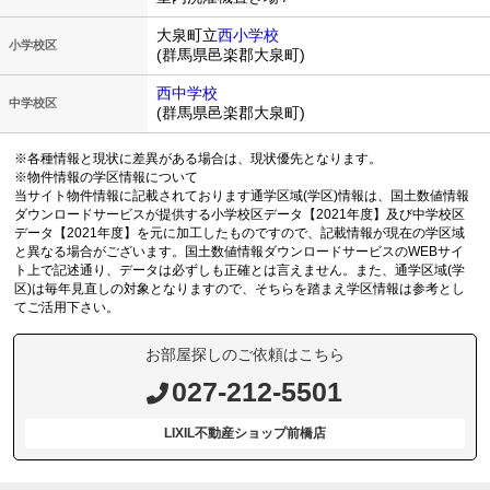
大泉町立
西小学校
小学校区
(群馬県邑楽郡大泉町)
西中学校
中学校区
(群馬県邑楽郡大泉町)
※各種情報と現状に差異がある場合は、現状優先となります。
※物件情報の学区情報について
当サイト物件情報に記載されております通学区域(学区)情報は、国土数値情報
ダウンロードサービスが提供する小学校区データ【2021年度】及び中学校区
データ【2021年度】を元に加工したものですので、記載情報が現在の学区域
と異なる場合がございます。国土数値情報ダウンロードサービスのWEBサイ
ト上で記述通り、データは必ずしも正確とは言えません。また、通学区域(学
区)は毎年見直しの対象となりますので、そちらを踏まえ学区情報は参考とし
てご活用下さい。
お部屋探しのご依頼はこちら
027-212-5501
LIXIL不動産ショップ前橋店