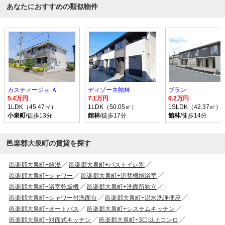
あなたにおすすめの類似物件
カスティージョ Ａ
ディゾーネ館林
ブラン
5.4万円
7.1万円
6.2万円
1LDK（45.47㎡）
1LDK（50.05㎡）
1SLDK（42.37㎡）
小泉町
/徒歩13分
館林
/徒歩17分
館林
/徒歩14分
邑楽郡大泉町の賃貸を探す
邑楽郡大泉町+給湯
邑楽郡大泉町+バストイレ別
邑楽郡大泉町+シャワー
邑楽郡大泉町+追焚機能浴室
邑楽郡大泉町+浴室乾燥機
邑楽郡大泉町+洗面所独立
邑楽郡大泉町+シャワー付洗面台
邑楽郡大泉町+温水洗浄便座
邑楽郡大泉町+オートバス
邑楽郡大泉町+システムキッチン
邑楽郡大泉町+対面式キッチン
邑楽郡大泉町+3口以上コンロ