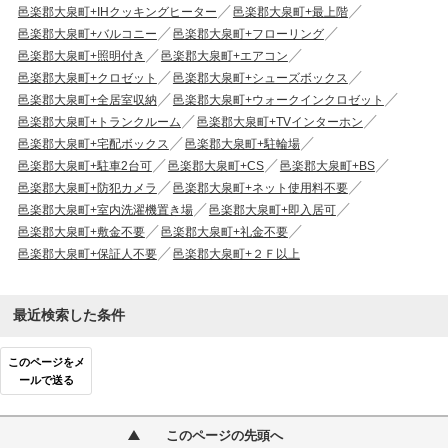
邑楽郡大泉町+IHクッキングヒーター
邑楽郡大泉町+最上階
邑楽郡大泉町+バルコニー
邑楽郡大泉町+フローリング
邑楽郡大泉町+照明付き
邑楽郡大泉町+エアコン
邑楽郡大泉町+クロゼット
邑楽郡大泉町+シューズボックス
邑楽郡大泉町+全居室収納
邑楽郡大泉町+ウォークインクロゼット
邑楽郡大泉町+トランクルーム
邑楽郡大泉町+TVインターホン
邑楽郡大泉町+宅配ボックス
邑楽郡大泉町+駐輪場
邑楽郡大泉町+駐車2台可
邑楽郡大泉町+CS
邑楽郡大泉町+BS
邑楽郡大泉町+防犯カメラ
邑楽郡大泉町+ネット使用料不要
邑楽郡大泉町+室内洗濯機置き場
邑楽郡大泉町+即入居可
邑楽郡大泉町+敷金不要
邑楽郡大泉町+礼金不要
邑楽郡大泉町+保証人不要
邑楽郡大泉町+２Ｆ以上
最近検索した条件
このページをメ
ールで送る
このページの先頭へ