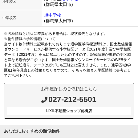
小学校区
(群馬県太田市)
旭中学校
中学校区
(群馬県太田市)
※各種情報と現状に差異がある場合は、現状優先となります。
※物件情報の学区情報について
当サイト物件情報に記載されております通学区域(学区)情報は、国土数値情報
ダウンロードサービスが提供する小学校区データ【2021年度】及び中学校区
データ【2021年度】を元に加工したものですので、記載情報が現在の学区域
と異なる場合がございます。国土数値情報ダウンロードサービスのWEBサイ
ト上で記述通り、データは必ずしも正確とは言えません。また、通学区域(学
区)は毎年見直しの対象となりますので、そちらを踏まえ学区情報は参考とし
てご活用下さい。
お部屋探しのご依頼はこちら
027-212-5501
LIXIL不動産ショップ前橋店
あなたにおすすめの類似物件