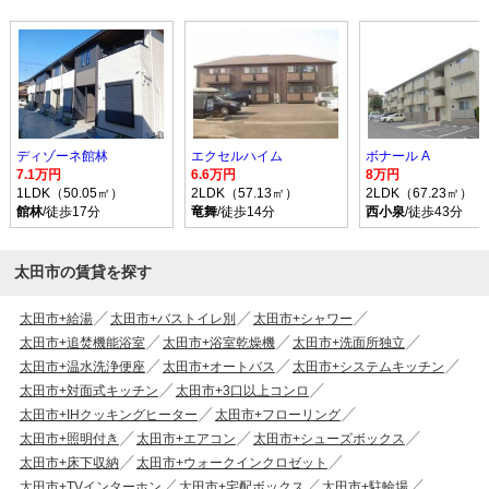
ディゾーネ館林
エクセルハイム
ボナール A
7.1万円
6.6万円
8万円
1LDK（50.05㎡）
2LDK（57.13㎡）
2LDK（67.23㎡）
館林
/徒歩17分
竜舞
/徒歩14分
西小泉
/徒歩43分
太田市の賃貸を探す
太田市+給湯
太田市+バストイレ別
太田市+シャワー
太田市+追焚機能浴室
太田市+浴室乾燥機
太田市+洗面所独立
太田市+温水洗浄便座
太田市+オートバス
太田市+システムキッチン
太田市+対面式キッチン
太田市+3口以上コンロ
太田市+IHクッキングヒーター
太田市+フローリング
太田市+照明付き
太田市+エアコン
太田市+シューズボックス
太田市+床下収納
太田市+ウォークインクロゼット
太田市+TVインターホン
太田市+宅配ボックス
太田市+駐輪場