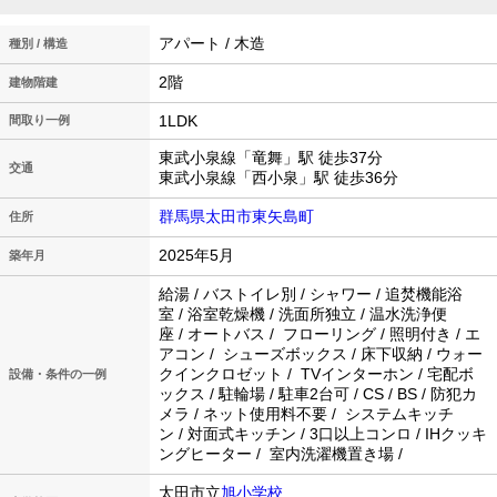
アパート / 木造
種別 / 構造
2階
建物階建
1LDK
間取り一例
東武小泉線「竜舞」駅 徒歩37分
交通
東武小泉線「西小泉」駅 徒歩36分
群馬県太田市東矢島町
住所
2025年5月
築年月
給湯 / バストイレ別 / シャワー / 追焚機能浴
室 / 浴室乾燥機 / 洗面所独立 / 温水洗浄便
座 / オートバス / フローリング / 照明付き / エ
アコン / シューズボックス / 床下収納 / ウォー
クインクロゼット / TVインターホン / 宅配ボ
設備・条件の一例
ックス / 駐輪場 / 駐車2台可 / CS / BS / 防犯カ
メラ / ネット使用料不要 / システムキッチ
ン / 対面式キッチン / 3口以上コンロ / IHクッキ
ングヒーター / 室内洗濯機置き場 /
太田市立
旭小学校