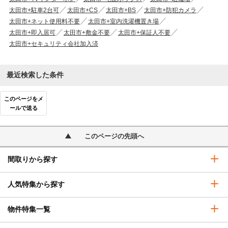
太田市+駐車2台可
太田市+CS
太田市+BS
太田市+防犯カメラ
太田市+ネット使用料不要
太田市+室内洗濯機置き場
太田市+即入居可
太田市+敷金不要
太田市+保証人不要
太田市+セキュリティ会社加入済
最近検索した条件
このページをメ
ールで送る
このページの先頭へ
間取りから探す
人気特集から探す
物件特集一覧