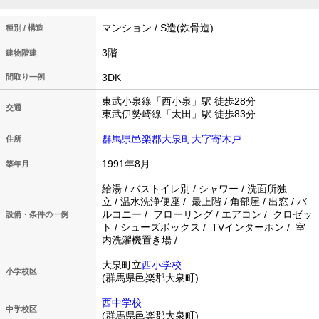
マンション / S造(鉄骨造)
種別 / 構造
3階
建物階建
3DK
間取り一例
東武小泉線「西小泉」駅 徒歩28分
交通
東武伊勢崎線「太田」駅 徒歩83分
群馬県邑楽郡大泉町大字寄木戸
住所
1991年8月
築年月
給湯 / バストイレ別 / シャワー / 洗面所独
立 / 温水洗浄便座 / 最上階 / 角部屋 / 出窓 / バ
ルコニー / フローリング / エアコン / クロゼッ
設備・条件の一例
ト / シューズボックス / TVインターホン / 室
内洗濯機置き場 /
大泉町立
西小学校
小学校区
(群馬県邑楽郡大泉町)
西中学校
中学校区
(群馬県邑楽郡大泉町)