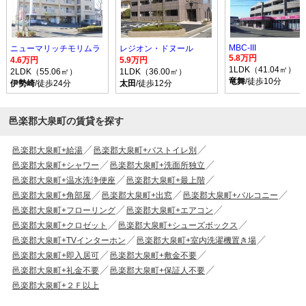
MBC‐III
ニューマリッチモリムラ
レジオン・ドヌール
5.8万円
4.6万円
5.9万円
1LDK（41.04㎡）
2LDK（55.06㎡）
1LDK（36.00㎡）
竜舞
/徒歩10分
伊勢崎
/徒歩24分
太田
/徒歩12分
邑楽郡大泉町の賃貸を探す
邑楽郡大泉町+給湯
邑楽郡大泉町+バストイレ別
邑楽郡大泉町+シャワー
邑楽郡大泉町+洗面所独立
邑楽郡大泉町+温水洗浄便座
邑楽郡大泉町+最上階
邑楽郡大泉町+角部屋
邑楽郡大泉町+出窓
邑楽郡大泉町+バルコニー
邑楽郡大泉町+フローリング
邑楽郡大泉町+エアコン
邑楽郡大泉町+クロゼット
邑楽郡大泉町+シューズボックス
邑楽郡大泉町+TVインターホン
邑楽郡大泉町+室内洗濯機置き場
邑楽郡大泉町+即入居可
邑楽郡大泉町+敷金不要
邑楽郡大泉町+礼金不要
邑楽郡大泉町+保証人不要
邑楽郡大泉町+２Ｆ以上