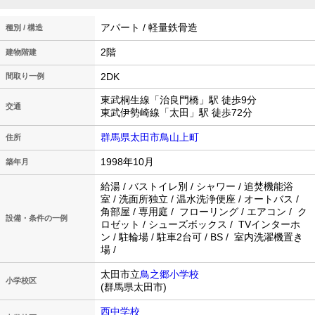
アパート / 軽量鉄骨造
種別 / 構造
2階
建物階建
2DK
間取り一例
東武桐生線「治良門橋」駅 徒歩9分
交通
東武伊勢崎線「太田」駅 徒歩72分
群馬県太田市鳥山上町
住所
1998年10月
築年月
給湯 / バストイレ別 / シャワー / 追焚機能浴
室 / 洗面所独立 / 温水洗浄便座 / オートバス /
角部屋 / 専用庭 / フローリング / エアコン / ク
設備・条件の一例
ロゼット / シューズボックス / TVインターホ
ン / 駐輪場 / 駐車2台可 / BS / 室内洗濯機置き
場 /
太田市立
鳥之郷小学校
小学校区
(群馬県太田市)
西中学校