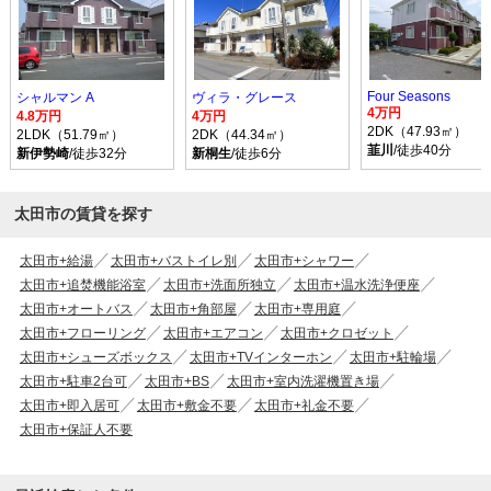
Four Seasons
シャルマン A
ヴィラ・グレース
4万円
4.8万円
4万円
2DK（47.93㎡）
2LDK（51.79㎡）
2DK（44.34㎡）
韮川
/徒歩40分
新伊勢崎
/徒歩32分
新桐生
/徒歩6分
太田市の賃貸を探す
太田市+給湯
太田市+バストイレ別
太田市+シャワー
太田市+追焚機能浴室
太田市+洗面所独立
太田市+温水洗浄便座
太田市+オートバス
太田市+角部屋
太田市+専用庭
太田市+フローリング
太田市+エアコン
太田市+クロゼット
太田市+シューズボックス
太田市+TVインターホン
太田市+駐輪場
太田市+駐車2台可
太田市+BS
太田市+室内洗濯機置き場
太田市+即入居可
太田市+敷金不要
太田市+礼金不要
太田市+保証人不要