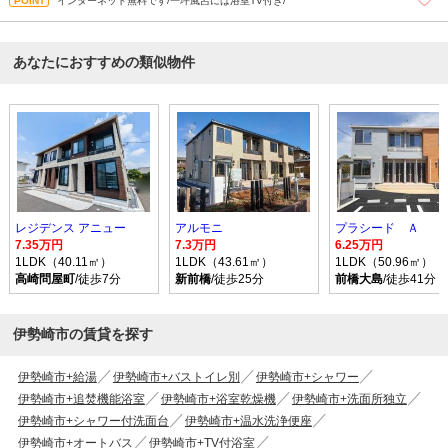
インターネット無料です/一坪風呂には浴室TV付き/
あなたにおすすめの類似物件
レジデンス アニュー
アルモニ
プラシード Ａ
7.35万円
7.3万円
6.25万円
1LDK（40.11㎡）
1LDK（43.61㎡）
1LDK（50.96㎡）
高崎問屋町
/徒歩7分
新前橋
/徒歩25分
前橋大島
/徒歩41分
伊勢崎市の賃貸を探す
伊勢崎市+給湯
伊勢崎市+バストイレ別
伊勢崎市+シャワー
伊勢崎市+追焚機能浴室
伊勢崎市+浴室乾燥機
伊勢崎市+洗面所独立
伊勢崎市+シャワー付洗面台
伊勢崎市+温水洗浄便座
伊勢崎市+オートバス
伊勢崎市+TV付浴室