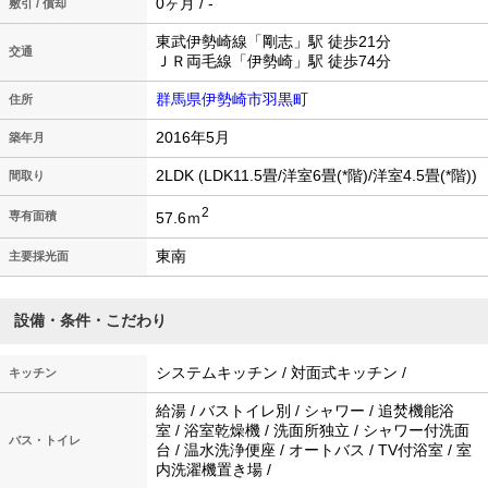
0ヶ月 / -
敷引 / 償却
東武伊勢崎線「剛志」駅 徒歩21分
交通
ＪＲ両毛線「伊勢崎」駅 徒歩74分
群馬県伊勢崎市羽黒町
住所
2016年5月
築年月
2LDK (LDK11.5畳/洋室6畳(*階)/洋室4.5畳(*階))
間取り
2
57.6ｍ
専有面積
東南
主要採光面
設備・条件・こだわり
システムキッチン / 対面式キッチン /
キッチン
給湯 / バストイレ別 / シャワー / 追焚機能浴
室 / 浴室乾燥機 / 洗面所独立 / シャワー付洗面
バス・トイレ
台 / 温水洗浄便座 / オートバス / TV付浴室 / 室
内洗濯機置き場 /