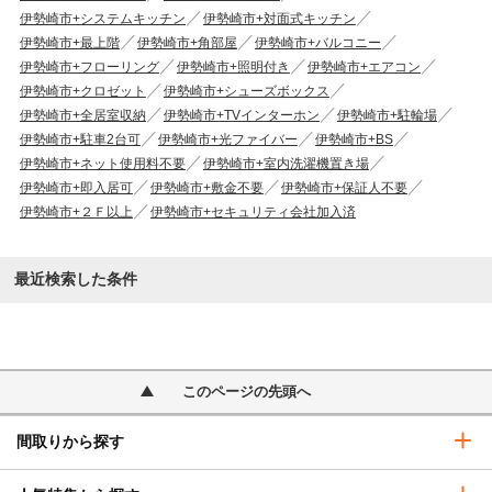
伊勢崎市+システムキッチン
伊勢崎市+対面式キッチン
伊勢崎市+最上階
伊勢崎市+角部屋
伊勢崎市+バルコニー
伊勢崎市+フローリング
伊勢崎市+照明付き
伊勢崎市+エアコン
伊勢崎市+クロゼット
伊勢崎市+シューズボックス
伊勢崎市+全居室収納
伊勢崎市+TVインターホン
伊勢崎市+駐輪場
伊勢崎市+駐車2台可
伊勢崎市+光ファイバー
伊勢崎市+BS
伊勢崎市+ネット使用料不要
伊勢崎市+室内洗濯機置き場
伊勢崎市+即入居可
伊勢崎市+敷金不要
伊勢崎市+保証人不要
伊勢崎市+２Ｆ以上
伊勢崎市+セキュリティ会社加入済
最近検索した条件
このページの先頭へ
間取りから探す