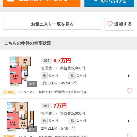
問い合わせ
お気に入り一覧を見る
こちらの物件の空室状況
6.7万円
102
-
5,000円
0ヶ月
1ヶ月
敷
礼
2
1階
1LDK（45.54ｍ
）
インターネット無料です/一坪風呂には浴室TV付き/
7万円
202
-
5,000円
0ヶ月
1ヶ月
敷
礼
2
2階
2LDK（57.6ｍ
）