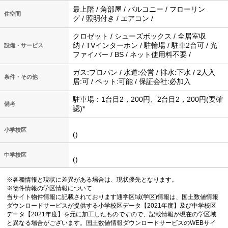
最上階 / 角部屋 / バルコニー / フローリン
住空間
グ / 照明付き / エアコン /
クロゼット / シューズボックス / 全居室収
納 / TVインターホン / 駐輪場 / 駐車2台可 / 光
設備・サービス
ファイバー / BS / ネット使用料不要 /
ガス:プロパン / 水道:公営 / 排水:下水 / 2人入
条件・その他
居:可 / ペット:可能 / 保証会社:必加入
駐車場：1台目2，200円、2台目2，200円(要確
備考
認)*
小学校区
()
中学校区
()
※各種情報と現状に差異がある場合は、現状優先となります。
※物件情報の学区情報について
当サイト物件情報に記載されております通学区域(学区)情報は、国土数値情報
ダウンロードサービスが提供する小学校区データ【2021年度】及び中学校区
データ【2021年度】を元に加工したものですので、記載情報が現在の学区域
と異なる場合がございます。国土数値情報ダウンロードサービスのWEBサイ