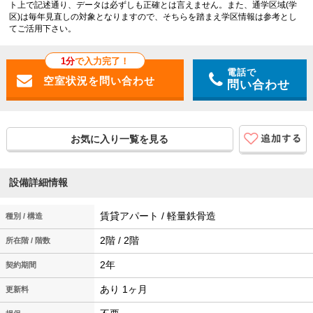
ト上で記述通り、データは必ずしも正確とは言えません。また、通学区域(学
区)は毎年見直しの対象となりますので、そちらを踏まえ学区情報は参考とし
てご活用下さい。
1分
で入力完了！
電話で
問い合わせ
お気に入り一覧を見る
設備詳細情報
賃貸アパート / 軽量鉄骨造
種別 / 構造
2階 / 2階
所在階 / 階数
2年
契約期間
あり 1ヶ月
更新料