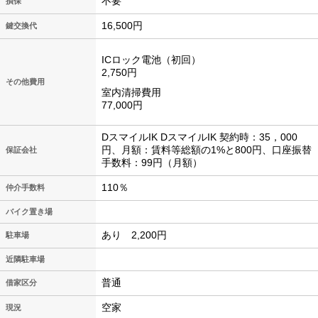
不要
損保
16,500円
鍵交換代
ICロック電池（初回）
2,750円
その他費用
室内清掃費用
77,000円
DスマイルIK DスマイルIK 契約時：35，000
円、月額：賃料等総額の1%と800円、口座振替
保証会社
手数料：99円（月額）
110％
仲介手数料
バイク置き場
あり 2,200円
駐車場
近隣駐車場
普通
借家区分
空家
現況