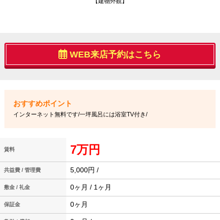
【建物外観】
WEB来店予約はこちら
インターネット無料です/一坪風呂には浴室TV付き/
7万円
賃料
5,000円 /
共益費 / 管理費
0ヶ月 / 1ヶ月
敷金 / 礼金
0ヶ月
保証金