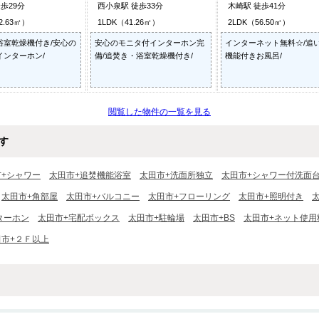
歩29分
西小泉駅 徒歩33分
木崎駅 徒歩41分
2.63㎡）
1LDK（41.26㎡）
2LDK（56.50㎡）
浴室乾燥機付き/安心の
安心のモニタ付インターホン完
インターネット無料☆/追
インターホン/
備/追焚き・浴室乾燥機付き/
機能付きお風呂/
閲覧した物件の一覧を見る
す
市+シャワー
太田市+追焚機能浴室
太田市+洗面所独立
太田市+シャワー付洗面
太田市+角部屋
太田市+バルコニー
太田市+フローリング
太田市+照明付き
ターホン
太田市+宅配ボックス
太田市+駐輪場
太田市+BS
太田市+ネット使用
田市+２Ｆ以上