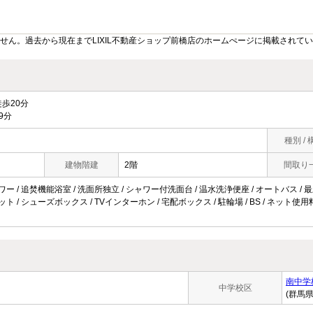
せん。過去から現在までLIXIL不動産ショップ前橋店のホームぺージに掲載されて
歩20分
9分
種別 / 
建物階建
2階
間取り
ワー / 追焚機能浴室 / 洗面所独立 / シャワー付洗面台 / 温水洗浄便座 / オートバス / 最上
ゼット / シューズボックス / TVインターホン / 宅配ボックス / 駐輪場 / BS / ネット
南中学
中学校区
(群馬