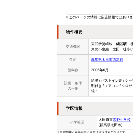
※このページの情報は広告情報ではありま
物件概要
東武伊勢崎線
細谷駅
徒
交通機関
東武小泉線 太田 徒歩6
住所
群馬県太田市西新町
築年数
2006年6月
給湯 / バストイレ別 / シャ
設備・条件
明付き / エアコン / クロ
の一例
場 /
学区情報
太田市立
沢野小学校
小学校区
(群馬県太田市)
※各種情報と差異がある場合は現況優先となります