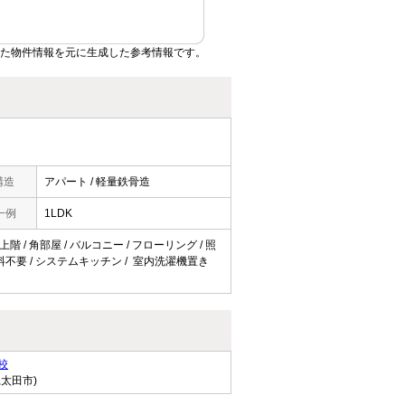
いた物件情報を元に生成した参考情報です。
構造
アパート / 軽量鉄骨造
一例
1LDK
階 / 角部屋 / バルコニー / フローリング / 照
使用料不要 / システムキッチン / 室内洗濯機置き
校
県太田市)