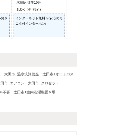
木崎駅 徒歩10分
1LDK（44.75㎡）
い焚き
インターネット無料☆/安心のモ
ニタ付インターホン/
台
太田市+温水洗浄便座
太田市+オートバス
太田市+エアコン
太田市+クロゼット
料不要
太田市+室内洗濯機置き場