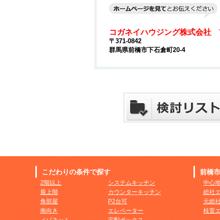
コガネイハウジング株式会社 
〒371-0842
群馬県前橋市下石倉町20-4
こだわりの条件で探す
前橋
2階以上
システムキッチン
中心
最上階
カウンターキッチン
総社
角部屋
P2台可
元総
南向き
エレベーター
桂萱