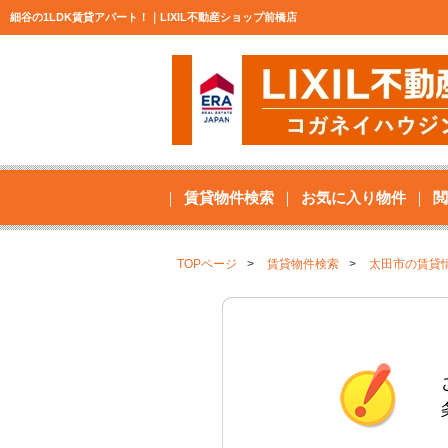
細谷の1LDK賃貸アパート！｜LIXIL不動産ショップ前橋店
賃貸物件検索
お気に入り物件
閲
TOPページ
賃貸物件検索
太田市の賃貸