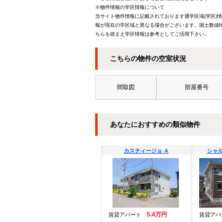
※物件情報の学区情報について
当サイト物件情報に記載されております通学区域(学区)
報が現在の学区域と異なる場合がございます。国土数値情
ちらを踏まえ学区情報は参考としてご活用下さい。
こちらの物件の空室状況
間取図
部屋番号
あなたにおすすめの類似物件
カスティージョ Ａ
シャル
5.4万円
賃貸アパート
賃貸ア