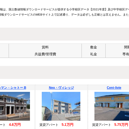
情報は、国土数値情報ダウンロードサービスが提供する小学校区データ【2021年度】及び中学校区デ
報ダウンロードサービスのWEBサイト上で記述通り、データは必ずしも正確とは言えません。また
賃料
敷金
間
共益費/管理費
礼金
専
マン・シャトー B
Neo・ヴィレッジ
Cent-livie
4.6万円
5.1万円
5.75万円
パート
賃貸アパート
賃貸アパート