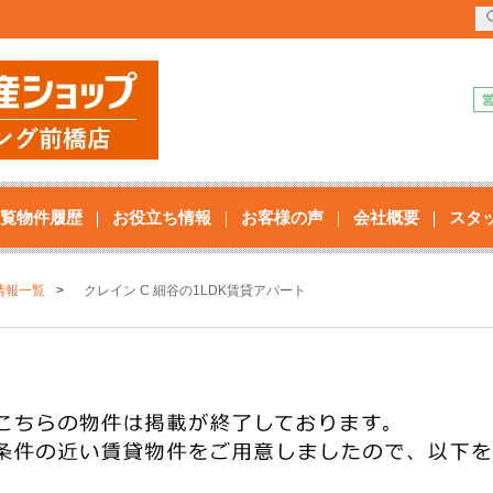
覧物件履歴
お役立ち情報
お客様の声
会社概要
スタ
情報一覧
クレイン C 細谷の1LDK賃貸アパート