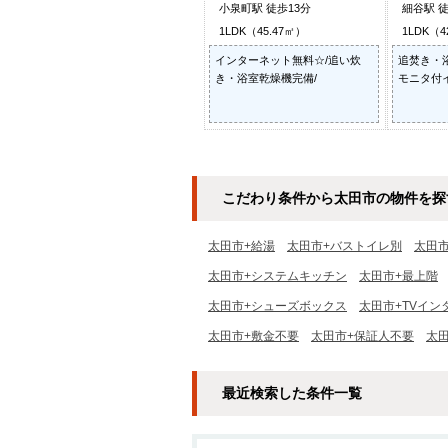
小泉町駅 徒歩13分
細谷駅 徒
1LDK（45.47㎡）
1LDK（4
インターネット無料☆/追い炊
追焚き・
き・浴室乾燥機完備/
モニタ付
こだわり条件から太田市の物件を探
太田市+給湯
太田市+バストイレ別
太田
太田市+システムキッチン
太田市+最上階
太田市+シューズボックス
太田市+TVイン
太田市+敷金不要
太田市+保証人不要
太
最近検索した条件一覧