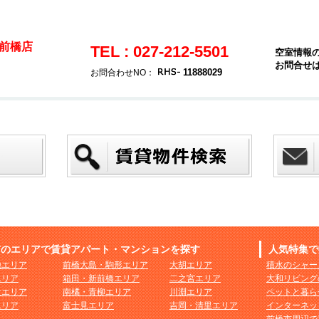
前橋店
TEL : 027-212-5501
空室情報
お問合せ
11888029
お問合わせNO：
市のエリアで賃貸アパート・マンションを探す
人気特集で
地エリア
前橋大島・駒形エリア
大胡エリア
積水のシャー
エリア
箱田・新前橋エリア
二之宮エリア
大和リビング
社エリア
南橘・青柳エリア
川淵エリア
ペットと暮ら
エリア
富士見エリア
吉岡・清里エリア
インターネッ