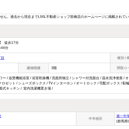
せん。過去から現在までLIXIL不動産ショップ前橋店のホームぺージに掲載されて
駅
徒歩17分
44分
丁目
種別 / 
建物階建
3階
間取り
ワー / 追焚機能浴室 / 浴室乾燥機 / 洗面所独立 / シャワー付洗面台 / 温水洗浄便座 / 
/ クロゼット / シューズボックス / TVインターホン / オートロック / 宅配ボックス / 駐輪場
対面式キッチン / 室内洗濯機置き場 /
校
第一中
中学校区
(群馬県