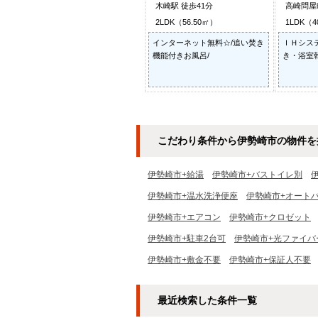
木崎駅 徒歩41分
高崎問屋
2LDK（56.50㎡）
1LDK（4
インターネット無料☆/追い焚き
ＩＨシス
機能付きお風呂/
き・浴室
こだわり条件から伊勢崎市の物件を
伊勢崎市+給湯
伊勢崎市+バストイレ別
伊勢崎市+温水洗浄便座
伊勢崎市+オート
伊勢崎市+エアコン
伊勢崎市+クロゼット
伊勢崎市+駐車2台可
伊勢崎市+光ファイバ
伊勢崎市+敷金不要
伊勢崎市+保証人不要
最近検索した条件一覧