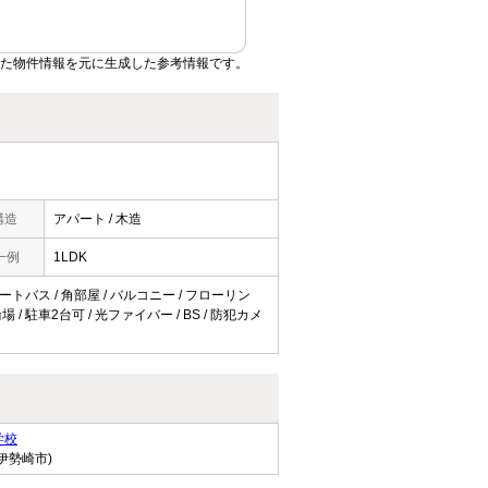
いた物件情報を元に生成した参考情報です。
構造
アパート / 木造
一例
1LDK
オートバス / 角部屋 / バルコニー / フローリン
 / 駐車2台可 / 光ファイバー / BS / 防犯カメ
学校
伊勢崎市)