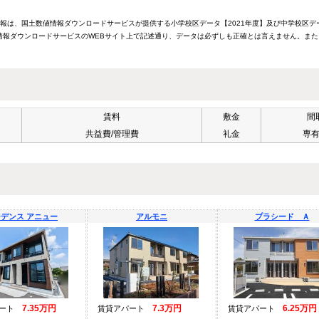
情報は、国土数値情報ダウンロードサービスが提供する小学校区データ【2021年度】及び中学校区デ
報ダウンロードサービスのWEBサイト上で記述通り、データは必ずしも正確とは言えません。また
賃料
敷金
間
共益費/管理費
礼金
専
デンス アニュー
アルモニ
プラシード Ａ
7.35万円
7.3万円
6.25万円
パート
賃貸アパート
賃貸アパート