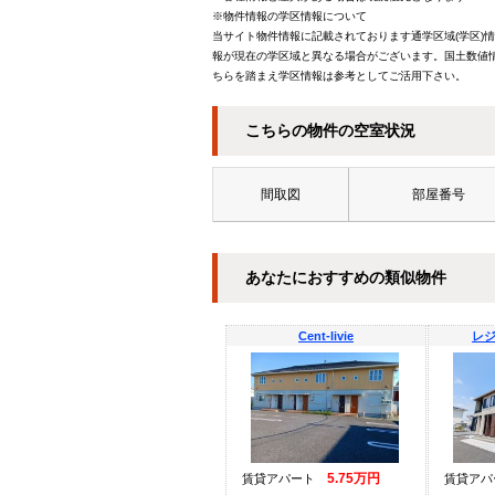
※物件情報の学区情報について
当サイト物件情報に記載されております通学区域(学区)
報が現在の学区域と異なる場合がございます。国土数値情
ちらを踏まえ学区情報は参考としてご活用下さい。
こちらの物件の空室状況
間取図
部屋番号
あなたにおすすめの類似物件
Cent-livie
レジ
5.75万円
賃貸アパート
賃貸ア