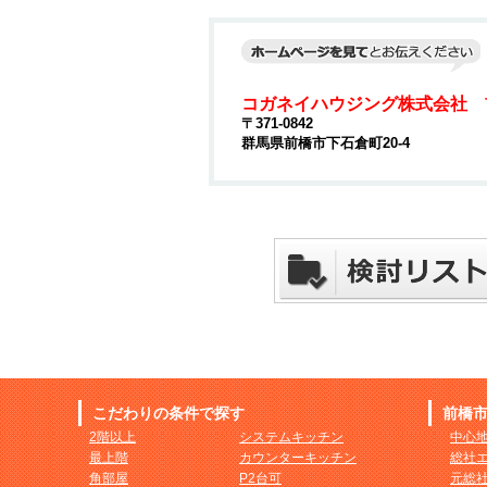
コガネイハウジング株式会社 
〒371-0842
群馬県前橋市下石倉町20-4
こだわりの条件で探す
前橋
2階以上
システムキッチン
中心
最上階
カウンターキッチン
総社
角部屋
P2台可
元総