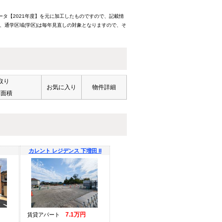
ータ【2021年度】を元に加工したものですので、記載情
、通学区域(学区)は毎年見直しの対象となりますので、そ
取り
お気に入り
物件詳細
有面積
カレント レジデンス 下増田 II
7.1万円
賃貸アパート