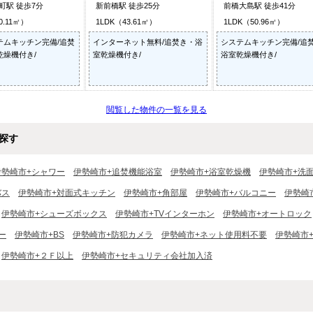
町駅 徒歩7分
新前橋駅 徒歩25分
前橋大島駅 徒歩41分
0.11㎡）
1LDK（43.61㎡）
1LDK（50.96㎡）
テムキッチン完備/追焚
インターネット無料/追焚き・浴
システムキッチン完備/追
乾燥機付き/
室乾燥機付き/
浴室乾燥機付き/
閲覧した物件の一覧を見る
探す
伊勢崎市+シャワー
伊勢崎市+追焚機能浴室
伊勢崎市+浴室乾燥機
伊勢崎市+洗
バス
伊勢崎市+対面式キッチン
伊勢崎市+角部屋
伊勢崎市+バルコニー
伊勢崎
伊勢崎市+シューズボックス
伊勢崎市+TVインターホン
伊勢崎市+オートロック
ー
伊勢崎市+BS
伊勢崎市+防犯カメラ
伊勢崎市+ネット使用料不要
伊勢崎市
伊勢崎市+２Ｆ以上
伊勢崎市+セキュリティ会社加入済