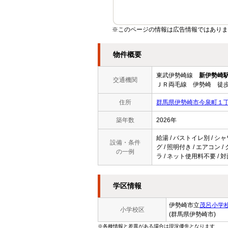
※このページの情報は広告情報ではありま
物件概要
東武伊勢崎線
新伊勢崎
交通機関
ＪＲ両毛線 伊勢崎 徒歩
住所
群馬県伊勢崎市今泉町１
築年数
2026年
給湯 / バストイレ別 / シャ
設備・条件
グ / 照明付き / エアコン 
の一例
ラ / ネット使用料不要 / 
学区情報
伊勢崎市立
茂呂小学
小学校区
(群馬県伊勢崎市)
※各種情報と差異がある場合は現況優先となります