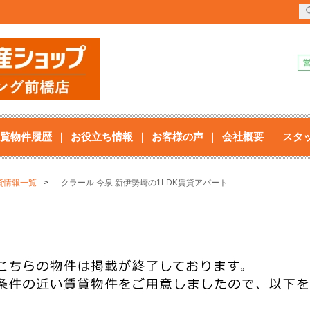
覧物件履歴
お役立ち情報
お客様の声
会社概要
スタ
貸情報一覧
クラール 今泉 新伊勢崎の1LDK賃貸アパート