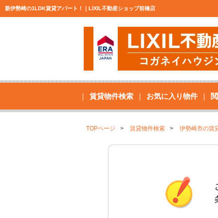
新伊勢崎の1LDK賃貸アパート！｜LIXIL不動産ショップ前橋店
賃貸物件検索
お気に入り物件
閲
TOPページ
賃貸物件検索
伊勢崎市の賃