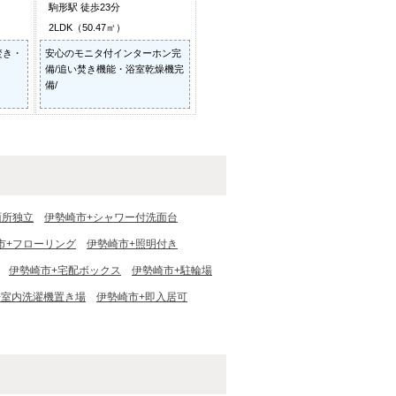
駒形駅 徒歩23分
2LDK（50.47㎡）
焚き・
安心のモニタ付インターホン完
備/追い焚き機能・浴室乾燥機完
備/
面所独立
伊勢崎市+シャワー付洗面台
市+フローリング
伊勢崎市+照明付き
伊勢崎市+宅配ボックス
伊勢崎市+駐輪場
+室内洗濯機置き場
伊勢崎市+即入居可