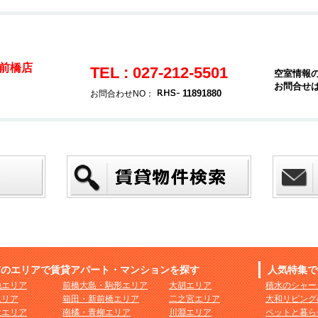
前橋店
TEL : 027-212-5501
空室情報
お問合せ
11891880
お問合わせNO：
市のエリアで賃貸アパート・マンションを探す
人気特集で
地エリア
前橋大島・駒形エリア
大胡エリア
積水のシャー
エリア
箱田・新前橋エリア
二之宮エリア
大和リビング
社エリア
南橘・青柳エリア
川淵エリア
ペットと暮ら