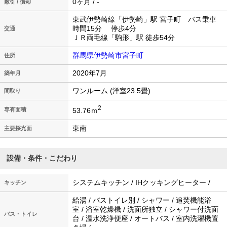
0ヶ月 / -
敷引 / 償却
東武伊勢崎線「伊勢崎」駅 宮子町 バス乗車
時間15分 停歩4分
交通
ＪＲ両毛線「駒形」駅 徒歩54分
群馬県伊勢崎市宮子町
住所
2020年7月
築年月
ワンルーム (洋室23.5畳)
間取り
2
53.76ｍ
専有面積
東南
主要採光面
設備・条件・こだわり
システムキッチン / IHクッキングヒーター /
キッチン
給湯 / バストイレ別 / シャワー / 追焚機能浴
室 / 浴室乾燥機 / 洗面所独立 / シャワー付洗面
バス・トイレ
台 / 温水洗浄便座 / オートバス / 室内洗濯機置