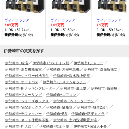
ヴィア ラッテア
ヴィア ラッテア
ヴィア ラッテア
7.05万円
7.05万円
7.9万円
1LDK（51.74㎡）
1LDK（51.69㎡）
2LDK（59.16㎡）
新伊勢崎
/徒歩14分
新伊勢崎
/徒歩14分
新伊勢崎
/徒歩14分
伊勢崎市の賃貸を探す
伊勢崎市+給湯
伊勢崎市+バストイレ別
伊勢崎市+シャワー
伊勢崎市+追焚機能浴室
伊勢崎市+浴室乾燥機
伊勢崎市+洗面所独立
伊勢崎市+シャワー付洗面台
伊勢崎市+温水洗浄便座
伊勢崎市+オートバス
伊勢崎市+システムキッチン
伊勢崎市+IHクッキングヒーター
伊勢崎市+最上階
伊勢崎市+角部屋
伊勢崎市+フローリング
伊勢崎市+エアコン
伊勢崎市+シューズボックス
伊勢崎市+TVインターホン
伊勢崎市+宅配ボックス
伊勢崎市+駐輪場
伊勢崎市+駐車2台可
伊勢崎市+光ファイバー
伊勢崎市+BS
伊勢崎市+防犯カメラ
伊勢崎市+ネット使用料不要
伊勢崎市+室内洗濯機置き場
伊勢崎市+即入居可
伊勢崎市+敷金不要
伊勢崎市+保証人不要