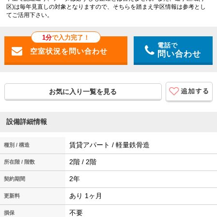
区)は毎年見直しの対象となりますので、そちらを踏まえ学区情報は参考とし
てご活用下さい。
1分
で入力完了！
電話で
問い合わせ
お気に入り一覧を見る
設備詳細情報
賃貸アパート / 軽量鉄骨造
種別 / 構造
2階 / 2階
所在階 / 階数
2年
契約期間
あり 1ヶ月
更新料
不要
損保