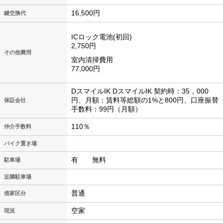
16,500円
鍵交換代
ICロック電池(初回)
2,750円
その他費用
室内清掃費用
77,000円
DスマイルIK DスマイルIK 契約時：35，000
円、月額：賃料等総額の1%と800円、口座振替
保証会社
手数料：99円（月額）
110％
仲介手数料
バイク置き場
有 無料
駐車場
近隣駐車場
普通
借家区分
空家
現況