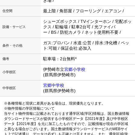
き場 /
最上階 / 角部屋 / フローリング / エアコン /
住空間
シューズボックス / TVインターホン / 宅配ボッ
クス / 駐輪場 / 駐車2台可 / 光ファイバ
設備・サービス
ー / BS / 防犯カメラ / ネット使用料不要 /
ガス:プロパン / 水道:公営 / 排水:浄化槽 / ペッ
条件・その他
ト:可能 / 保証会社:必加入
駐車場：2台無料*
備考
伊勢崎市立
宮郷小学校
小学校区
(群馬県伊勢崎市)
宮郷中学校
中学校区
(群馬県伊勢崎市)
※各種情報と現状に差異がある場合は、現状優先となります。
※物件情報の学区情報について
当サイト物件情報に記載されております通学区域(学区)情報は、国土数値情報
ダウンロードサービスが提供する小学校区データ【2021年度】及び中学校区
データ【2021年度】を元に加工したものですので、記載情報が現在の学区域
と異なる場合がございます。国土数値情報ダウンロードサービスのWEBサイ
ト上で記述通り、データは必ずしも正確とは言えません。また、通学区域(学