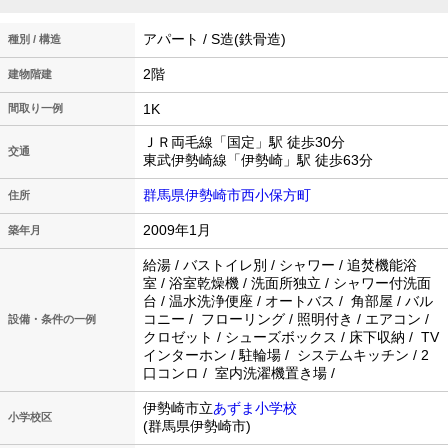
アパート / S造(鉄骨造)
種別 / 構造
2階
建物階建
1K
間取り一例
ＪＲ両毛線「国定」駅 徒歩30分
交通
東武伊勢崎線「伊勢崎」駅 徒歩63分
群馬県伊勢崎市西小保方町
住所
2009年1月
築年月
給湯 / バストイレ別 / シャワー / 追焚機能浴
室 / 浴室乾燥機 / 洗面所独立 / シャワー付洗面
台 / 温水洗浄便座 / オートバス / 角部屋 / バル
コニー / フローリング / 照明付き / エアコン /
設備・条件の一例
クロゼット / シューズボックス / 床下収納 / TV
インターホン / 駐輪場 / システムキッチン / 2
口コンロ / 室内洗濯機置き場 /
伊勢崎市立
あずま小学校
小学校区
(群馬県伊勢崎市)