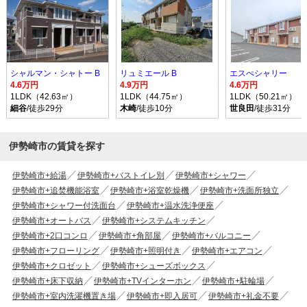
シャルマン・シャトー B
リュミエール B
エスぺシャリー
4.6万円
4.9万円
4.6万円
1LDK（42.63㎡）
1LDK（44.75㎡）
1LDK（50.21㎡）
細谷
/徒歩29分
木崎
/徒歩10分
世良田
/徒歩31分
伊勢崎市の賃貸を探す
伊勢崎市+給湯
伊勢崎市+バストイレ別
伊勢崎市+シャワー
伊勢崎市+追焚機能浴室
伊勢崎市+浴室乾燥機
伊勢崎市+洗面所独立
伊勢崎市+シャワー付洗面台
伊勢崎市+温水洗浄便座
伊勢崎市+オートバス
伊勢崎市+システムキッチン
伊勢崎市+2口コンロ
伊勢崎市+角部屋
伊勢崎市+バルコニー
伊勢崎市+フローリング
伊勢崎市+照明付き
伊勢崎市+エアコン
伊勢崎市+クロゼット
伊勢崎市+シューズボックス
伊勢崎市+床下収納
伊勢崎市+TVインターホン
伊勢崎市+駐輪場
伊勢崎市+室内洗濯機置き場
伊勢崎市+即入居可
伊勢崎市+礼金不要