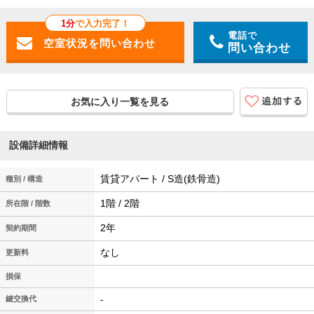
1分
で入力完了！
電話で
問い合わせ
お気に入り一覧を見る
設備詳細情報
賃貸アパート / S造(鉄骨造)
種別 / 構造
1階 / 2階
所在階 / 階数
2年
契約期間
なし
更新料
損保
-
鍵交換代