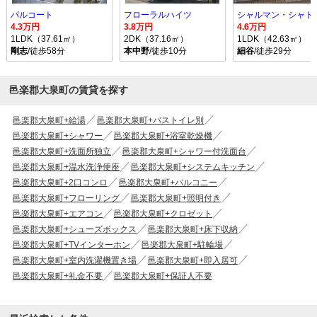
パルコート
フローラルハイツ
シャルマン・シャトー
4.3万円
3.8万円
4.6万円
1LDK（37.61㎡）
2DK（37.16㎡）
1LDK（42.63㎡）
剛志
/徒歩58分
本中野
/徒歩10分
細谷
/徒歩29分
邑楽郡大泉町の賃貸を探す
邑楽郡大泉町+給湯
邑楽郡大泉町+バストイレ別
邑楽郡大泉町+シャワー
邑楽郡大泉町+浴室乾燥機
邑楽郡大泉町+洗面所独立
邑楽郡大泉町+シャワー付洗面台
邑楽郡大泉町+温水洗浄便座
邑楽郡大泉町+システムキッチン
邑楽郡大泉町+2口コンロ
邑楽郡大泉町+バルコニー
邑楽郡大泉町+フローリング
邑楽郡大泉町+照明付き
邑楽郡大泉町+エアコン
邑楽郡大泉町+クロゼット
邑楽郡大泉町+シューズボックス
邑楽郡大泉町+床下収納
邑楽郡大泉町+TVインターホン
邑楽郡大泉町+駐輪場
邑楽郡大泉町+室内洗濯機置き場
邑楽郡大泉町+即入居可
邑楽郡大泉町+礼金不要
邑楽郡大泉町+保証人不要