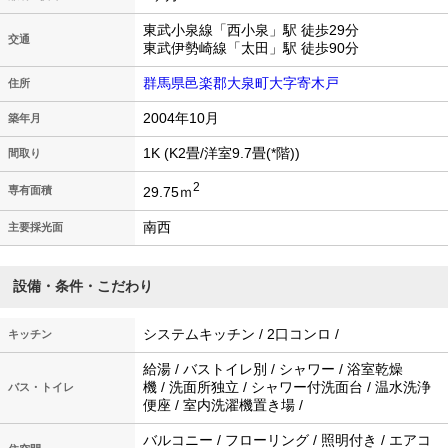
東武小泉線「西小泉」駅 徒歩29分
交通
東武伊勢崎線「太田」駅 徒歩90分
群馬県邑楽郡大泉町大字寄木戸
住所
2004年10月
築年月
1K (K2畳/洋室9.7畳(*階))
間取り
2
29.75ｍ
専有面積
南西
主要採光面
設備・条件・こだわり
システムキッチン / 2口コンロ /
キッチン
給湯 / バストイレ別 / シャワー / 浴室乾燥
機 / 洗面所独立 / シャワー付洗面台 / 温水洗浄
バス・トイレ
便座 / 室内洗濯機置き場 /
バルコニー / フローリング / 照明付き / エアコ