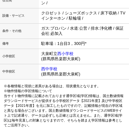
住空間
ン /
クロゼット / シューズボックス / 床下収納 / TV
設備・サービス
インターホン / 駐輪場 /
ガス:プロパン / 水道:公営 / 排水:浄化槽 / 保証
条件・その他
会社:必加入
駐車場：1台目3，300円*
備考
大泉町立
西小学校
小学校区
(群馬県邑楽郡大泉町)
西中学校
中学校区
(群馬県邑楽郡大泉町)
※各種情報と現状に差異がある場合は、現状優先となります。
※物件情報の学区情報について
当サイト物件情報に記載されております通学区域(学区)情報は、国土数値情報
ダウンロードサービスが提供する小学校区データ【2021年度】及び中学校区
データ【2021年度】を元に加工したものですので、記載情報が現在の学区域
と異なる場合がございます。国土数値情報ダウンロードサービスのWEBサイ
ト上で記述通り、データは必ずしも正確とは言えません。また、通学区域(学
区)は毎年見直しの対象となりますので、そちらを踏まえ学区情報は参考とし
てご活用下さい。