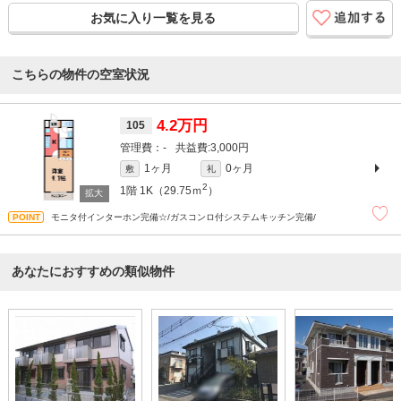
お気に入り一覧を見る
こちらの物件の空室状況
4.2万円
105
-
3,000円
1ヶ月
0ヶ月
敷
礼
2
1階
1K（29.75ｍ
）
モニタ付インターホン完備☆/ガスコンロ付システムキッチン完備/
あなたにおすすめの類似物件