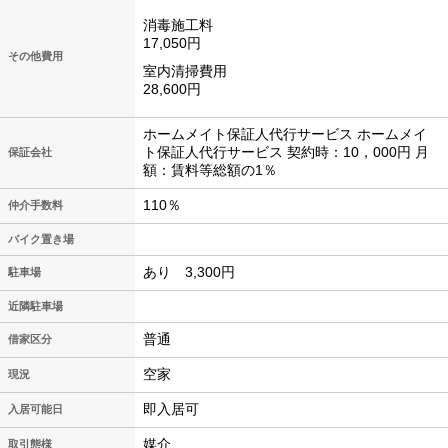
消毒施工料
17,050円
その他費用
室内清掃費用
28,600円
ホームメイト保証人代行サービス ホームメイ
ト保証人代行サービス 契約時：10，000円 月
保証会社
額：賃料等総額の1％
110％
仲介手数料
バイク置き場
あり 3,300円
駐車場
近隣駐車場
普通
借家区分
空家
現況
即入居可
入居可能日
媒介
取引態様