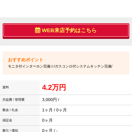
WEB来店予約はこちら
モニタ付インターホン完備☆/ガスコンロ付システムキッチン完備/
4.2万円
賃料
3,000円 /
共益費 / 管理費
1ヶ月 / 0ヶ月
敷金 / 礼金
0ヶ月
保証金
0ヶ月 / -
敷引 / 償却