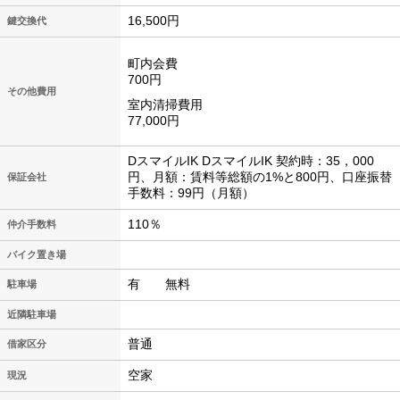
16,500円
鍵交換代
町内会費
700円
その他費用
室内清掃費用
77,000円
DスマイルIK DスマイルIK 契約時：35，000
円、月額：賃料等総額の1%と800円、口座振替
保証会社
手数料：99円（月額）
110％
仲介手数料
バイク置き場
有 無料
駐車場
近隣駐車場
普通
借家区分
空家
現況