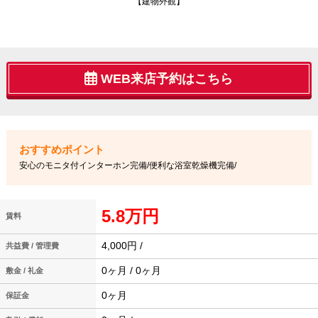
【建物外観】
WEB来店予約はこちら
安心のモニタ付インターホン完備/便利な浴室乾燥機完備/
5.8万円
賃料
4,000円 /
共益費 / 管理費
0ヶ月 / 0ヶ月
敷金 / 礼金
0ヶ月
保証金