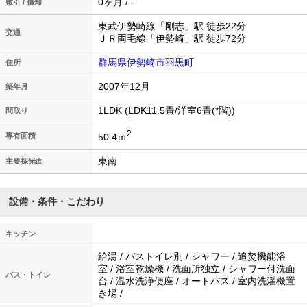
0ヶ月 / -
敷引 / 償却
東武伊勢崎線「剛志」駅 徒歩22分
交通
ＪＲ両毛線「伊勢崎」駅 徒歩72分
群馬県伊勢崎市羽黒町
住所
2007年12月
築年月
1LDK (LDK11.5畳/洋室6畳(*階))
間取り
2
50.4ｍ
専有面積
東南
主要採光面
設備・条件・こだわり
キッチン
給湯 / バストイレ別 / シャワー / 追焚機能浴
室 / 浴室乾燥機 / 洗面所独立 / シャワー付洗面
バス・トイレ
台 / 温水洗浄便座 / オートバス / 室内洗濯機置
き場 /