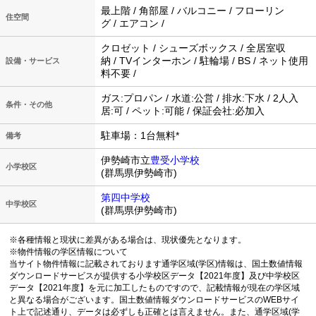
最上階 / 角部屋 / バルコニー / フローリン
住空間
グ / エアコン /
クロゼット / シューズボックス / 全居室収
納 / TVインターホン / 駐輪場 / BS / ネット使用
設備・サービス
料不要 /
ガス:プロパン / 水道:公営 / 排水:下水 / 2人入
条件・その他
居:可 / ペット:可能 / 保証会社:必加入
駐車場：1台無料*
備考
伊勢崎市立
豊受小学校
小学校区
(群馬県伊勢崎市)
第四中学校
中学校区
(群馬県伊勢崎市)
※各種情報と現状に差異がある場合は、現状優先となります。
※物件情報の学区情報について
当サイト物件情報に記載されております通学区域(学区)情報は、国土数値情報
ダウンロードサービスが提供する小学校区データ【2021年度】及び中学校区
データ【2021年度】を元に加工したものですので、記載情報が現在の学区域
と異なる場合がございます。国土数値情報ダウンロードサービスのWEBサイ
ト上で記述通り、データは必ずしも正確とは言えません。また、通学区域(学