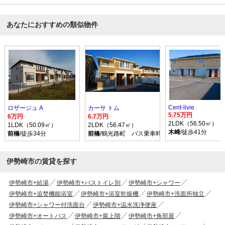
あなたにおすすめの類似物件
Cent-livie
ロザージュ A
カーサ トム
5.75万円
6万円
6.7万円
2LDK（56.50㎡）
1LDK（50.09㎡）
2LDK（56.47㎡）
木崎
/徒歩41分
前橋
/徒歩34分
前橋
/鶴光路町 バス乗車時間16分 停歩15分
伊勢崎市の賃貸を探す
伊勢崎市+給湯
伊勢崎市+バストイレ別
伊勢崎市+シャワー
伊勢崎市+追焚機能浴室
伊勢崎市+浴室乾燥機
伊勢崎市+洗面所独立
伊勢崎市+シャワー付洗面台
伊勢崎市+温水洗浄便座
伊勢崎市+オートバス
伊勢崎市+最上階
伊勢崎市+角部屋