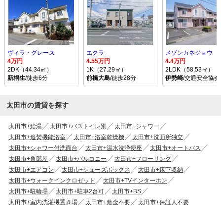
ヴィラ・グレース
エクラ
メゾンカネジョウ
4万円
4.55万円
4.4万円
2DK（44.34㎡）
1K（27.29㎡）
2LDK（58.53㎡）
新桐生
/徒歩6分
前橋大島
/徒歩28分
伊勢崎
/交通安全協
太田市の賃貸を探す
太田市+給湯
太田市+バストイレ別
太田市+シャワー
太田市+追焚機能浴室
太田市+浴室乾燥機
太田市+洗面所独立
太田市+シャワー付洗面台
太田市+温水洗浄便座
太田市+オートバス
太田市+角部屋
太田市+バルコニー
太田市+フローリング
太田市+エアコン
太田市+シューズボックス
太田市+床下収納
太田市+ウォークインクロゼット
太田市+TVインターホン
太田市+駐輪場
太田市+駐車2台可
太田市+BS
太田市+室内洗濯機置き場
太田市+敷金不要
太田市+保証人不要