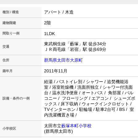
アパート / 木造
種別 / 構造
2階
建物階建
1LDK
間取り一例
東武桐生線「藪塚」駅 徒歩34分
交通
ＪＲ両毛線「岩宿」駅 徒歩69分
群馬県太田市大原町
住所
2011年11月
築年月
給湯 / バストイレ別 / シャワー / 追焚機能浴
室 / 浴室乾燥機 / 洗面所独立 / シャワー付洗面
台 / 温水洗浄便座 / オートバス / 角部屋 / バル
コニー / フローリング / エアコン / シューズボ
設備・条件の一例
ックス / 床下収納 / ウォークインクロゼット /
TVインターホン / 駐輪場 / 駐車2台可 / BS / 室
内洗濯機置き場 /
太田市立
藪塚本町小学校
小学校区
(群馬県太田市)