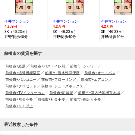
今井マンション
今井マンション
今井マンション
4.2万円
4.2万円
4.2万円
3K（46.23㎡）
3K（46.23㎡）
3K（46.23㎡）
井野
/徒歩40分
井野
/徒歩40分
井野
/徒歩40分
前橋市の賃貸を探す
前橋市+給湯
前橋市+バストイレ別
前橋市+シャワー
前橋市+追焚機能浴室
前橋市+温水洗浄便座
前橋市+オートバス
前橋市+バルコニー
前橋市+フローリング
前橋市+エアコン
前橋市+クロゼット
前橋市+シューズボックス
前橋市+TVインターホン
前橋市+駐輪場
前橋市+室内洗濯機置き場
前橋市+敷金不要
前橋市+礼金不要
前橋市+保証人不要
前橋市+２Ｆ以上
最近検索した条件