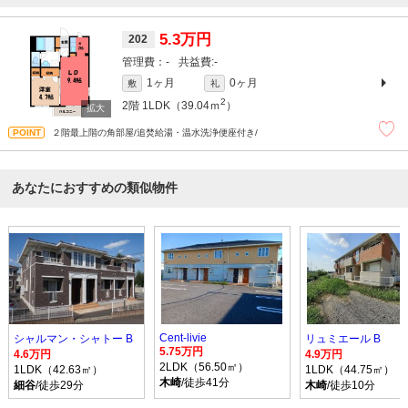
5.3万円
202
-
-
1ヶ月
0ヶ月
敷
礼
2
2階
1LDK（39.04ｍ
）
２階最上階の角部屋/追焚給湯・温水洗浄便座付き/
あなたにおすすめの類似物件
Cent-livie
シャルマン・シャトー B
リュミエール B
5.75万円
4.6万円
4.9万円
2LDK（56.50㎡）
1LDK（42.63㎡）
1LDK（44.75㎡）
木崎
/徒歩41分
細谷
/徒歩29分
木崎
/徒歩10分