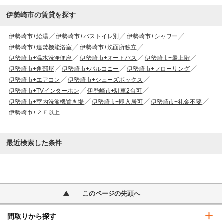
伊勢崎市の賃貸を探す
伊勢崎市+給湯
伊勢崎市+バストイレ別
伊勢崎市+シャワー
伊勢崎市+追焚機能浴室
伊勢崎市+洗面所独立
伊勢崎市+温水洗浄便座
伊勢崎市+オートバス
伊勢崎市+最上階
伊勢崎市+角部屋
伊勢崎市+バルコニー
伊勢崎市+フローリング
伊勢崎市+エアコン
伊勢崎市+シューズボックス
伊勢崎市+TVインターホン
伊勢崎市+駐車2台可
伊勢崎市+室内洗濯機置き場
伊勢崎市+即入居可
伊勢崎市+礼金不要
伊勢崎市+２Ｆ以上
最近検索した条件
このページの先頭へ
間取りから探す