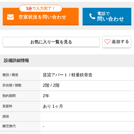
1分
で入力完了！
電話で
問い合わせ
お気に入り一覧を見る
設備詳細情報
賃貸アパート / 軽量鉄骨造
種別 / 構造
2階 / 2階
所在階 / 階数
2年
契約期間
あり 1ヶ月
更新料
損保
-
鍵交換代