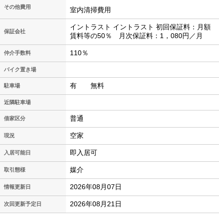
その他費用
室内清掃費用
イントラスト イントラスト 初回保証料：月額
保証会社
賃料等の50％ 月次保証料：1，080円／月
110％
仲介手数料
バイク置き場
有 無料
駐車場
近隣駐車場
普通
借家区分
空家
現況
即入居可
入居可能日
媒介
取引態様
2026年08月07日
情報更新日
2026年08月21日
次回更新予定日