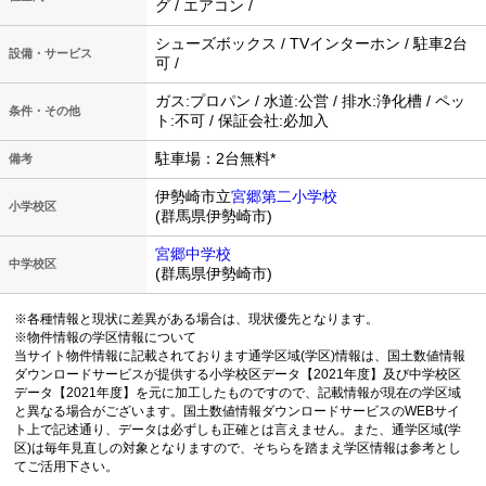
グ / エアコン /
シューズボックス / TVインターホン / 駐車2台
設備・サービス
可 /
ガス:プロパン / 水道:公営 / 排水:浄化槽 / ペッ
条件・その他
ト:不可 / 保証会社:必加入
駐車場：2台無料*
備考
伊勢崎市立
宮郷第二小学校
小学校区
(群馬県伊勢崎市)
宮郷中学校
中学校区
(群馬県伊勢崎市)
※各種情報と現状に差異がある場合は、現状優先となります。
※物件情報の学区情報について
当サイト物件情報に記載されております通学区域(学区)情報は、国土数値情報
ダウンロードサービスが提供する小学校区データ【2021年度】及び中学校区
データ【2021年度】を元に加工したものですので、記載情報が現在の学区域
と異なる場合がございます。国土数値情報ダウンロードサービスのWEBサイ
ト上で記述通り、データは必ずしも正確とは言えません。また、通学区域(学
区)は毎年見直しの対象となりますので、そちらを踏まえ学区情報は参考とし
てご活用下さい。