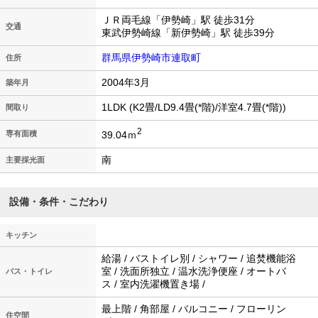
ＪＲ両毛線「伊勢崎」駅 徒歩31分
交通
東武伊勢崎線「新伊勢崎」駅 徒歩39分
群馬県伊勢崎市連取町
住所
2004年3月
築年月
1LDK (K2畳/LD9.4畳(*階)/洋室4.7畳(*階))
間取り
2
39.04ｍ
専有面積
南
主要採光面
設備・条件・こだわり
キッチン
給湯 / バストイレ別 / シャワー / 追焚機能浴
室 / 洗面所独立 / 温水洗浄便座 / オートバ
バス・トイレ
ス / 室内洗濯機置き場 /
最上階 / 角部屋 / バルコニー / フローリン
住空間