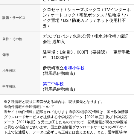
クロゼット / シューズボックス / TVインターホ
ン / オートロック / 宅配ボックス / 駐輪場 / バ
設備・サービス
イク置場 / BS / 防犯カメラ / ネット使用料不
要 /
ガス:プロパン / 水道:公営 / 排水:浄化槽 / 保証
条件・その他
会社:必加入
駐車場：1台目3，000円（要確認） 更新手数
備考
料 11000円*
伊勢崎市立
名和小学校
小学校区
(群馬県伊勢崎市)
第二中学校
中学校区
(群馬県伊勢崎市)
※各種情報と現状に差異がある場合は、現状優先となります。
※物件情報の学区情報について
当サイト物件情報に記載されております通学区域(学区)情報は、国土数値情報
ダウンロードサービスが提供する小学校区データ【2021年度】及び中学校区
データ【2021年度】を元に加工したものですので、記載情報が現在の学区域
と異なる場合がございます。国土数値情報ダウンロードサービスのWEBサイ
ト上で記述通り、データは必ずしも正確とは言えません。また、通学区域(学