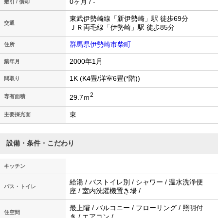
0ヶ月 / -
敷引 / 償却
東武伊勢崎線「新伊勢崎」駅 徒歩69分
交通
ＪＲ両毛線「伊勢崎」駅 徒歩85分
群馬県伊勢崎市柴町
住所
2000年1月
築年月
1K (K4畳/洋室6畳(*階))
間取り
2
29.7ｍ
専有面積
東
主要採光面
設備・条件・こだわり
キッチン
給湯 / バストイレ別 / シャワー / 温水洗浄便
バス・トイレ
座 / 室内洗濯機置き場 /
最上階 / バルコニー / フローリング / 照明付
住空間
き / エアコン /