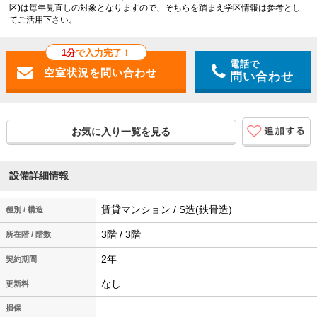
区)は毎年見直しの対象となりますので、そちらを踏まえ学区情報は参考とし
てご活用下さい。
1分
で入力完了！
電話で
問い合わせ
お気に入り一覧を見る
設備詳細情報
賃貸マンション / S造(鉄骨造)
種別 / 構造
3階 / 3階
所在階 / 階数
2年
契約期間
なし
更新料
損保