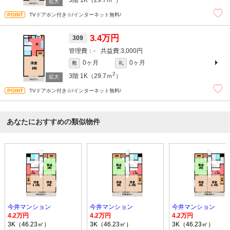
TVドアホン付き☆/インターネット無料/
3.4万円
309
-
3,000円
0ヶ月
0ヶ月
敷
礼
2
3階
1K（29.7ｍ
）
TVドアホン付き☆/インターネット無料/
あなたにおすすめの類似物件
今井マンション
今井マンション
今井マンション
4.2万円
4.2万円
4.2万円
3K（46.23㎡）
3K（46.23㎡）
3K（46.23㎡）