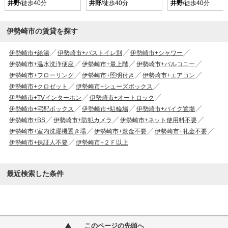
井野
/徒歩40分
井野
/徒歩40分
井野
/徒歩40分
伊勢崎市の賃貸を探す
伊勢崎市+給湯
伊勢崎市+バストイレ別
伊勢崎市+シャワー
伊勢崎市+温水洗浄便座
伊勢崎市+最上階
伊勢崎市+バルコニー
伊勢崎市+フローリング
伊勢崎市+照明付き
伊勢崎市+エアコン
伊勢崎市+クロゼット
伊勢崎市+シューズボックス
伊勢崎市+TVインターホン
伊勢崎市+オートロック
伊勢崎市+宅配ボックス
伊勢崎市+駐輪場
伊勢崎市+バイク置場
伊勢崎市+BS
伊勢崎市+防犯カメラ
伊勢崎市+ネット使用料不要
伊勢崎市+室内洗濯機置き場
伊勢崎市+敷金不要
伊勢崎市+礼金不要
伊勢崎市+保証人不要
伊勢崎市+２Ｆ以上
最近検索した条件
このページの先頭へ