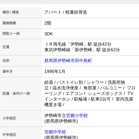
アパート / 軽量鉄骨造
種別 / 構造
2階
建物階建
3DK
間取り一例
ＪＲ両毛線「伊勢崎」駅 徒歩42分
交通
東武伊勢崎線「新伊勢崎」駅 徒歩62分
群馬県伊勢崎市田中島町
住所
1995年1月
築年月
給湯 / バストイレ別 / シャワー / 洗面所独
立 / 温水洗浄便座 / 角部屋 / バルコニー / フロ
ーリング / エアコン / シューズボックス / TV
設備・条件の一例
インターホン / 駐輪場 / 駐車2台可 / 室内洗濯
機置き場 /
伊勢崎市立
宮郷小学校
小学校区
(群馬県伊勢崎市)
宮郷中学校
中学校区
(群馬県伊勢崎市)