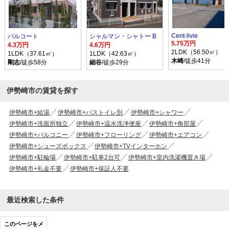
Cent-livie
パルコート
シャルマン・シャトー B
5.75万円
4.3万円
4.6万円
2LDK（56.50㎡）
1LDK（37.61㎡）
1LDK（42.63㎡）
木崎
/徒歩41分
剛志
/徒歩58分
細谷
/徒歩29分
伊勢崎市の賃貸を探す
伊勢崎市+給湯
伊勢崎市+バストイレ別
伊勢崎市+シャワー
伊勢崎市+洗面所独立
伊勢崎市+温水洗浄便座
伊勢崎市+角部屋
伊勢崎市+バルコニー
伊勢崎市+フローリング
伊勢崎市+エアコン
伊勢崎市+シューズボックス
伊勢崎市+TVインターホン
伊勢崎市+駐輪場
伊勢崎市+駐車2台可
伊勢崎市+室内洗濯機置き場
伊勢崎市+礼金不要
伊勢崎市+保証人不要
最近検索した条件
このページをメ