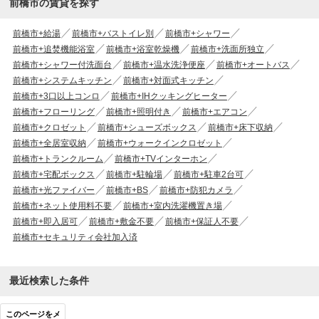
前橋市の賃貸を探す
前橋市+給湯
前橋市+バストイレ別
前橋市+シャワー
前橋市+追焚機能浴室
前橋市+浴室乾燥機
前橋市+洗面所独立
前橋市+シャワー付洗面台
前橋市+温水洗浄便座
前橋市+オートバス
前橋市+システムキッチン
前橋市+対面式キッチン
前橋市+3口以上コンロ
前橋市+IHクッキングヒーター
前橋市+フローリング
前橋市+照明付き
前橋市+エアコン
前橋市+クロゼット
前橋市+シューズボックス
前橋市+床下収納
前橋市+全居室収納
前橋市+ウォークインクロゼット
前橋市+トランクルーム
前橋市+TVインターホン
前橋市+宅配ボックス
前橋市+駐輪場
前橋市+駐車2台可
前橋市+光ファイバー
前橋市+BS
前橋市+防犯カメラ
前橋市+ネット使用料不要
前橋市+室内洗濯機置き場
前橋市+即入居可
前橋市+敷金不要
前橋市+保証人不要
前橋市+セキュリティ会社加入済
最近検索した条件
このページをメ