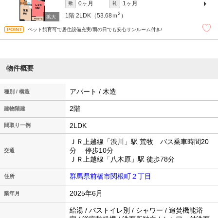
0ヶ月
1ヶ月
敷
礼
2
1階
2LDK（53.68ｍ
）
ペット飼育可で居住設備充実/雨の日でも安心サンルーム付き/
物件概要
アパート / 木造
種別 / 構造
2階
建物階建
2LDK
間取り一例
ＪＲ上越線「渋川」駅 荒牧 バス乗車時間20
分 停歩10分
交通
ＪＲ上越線「八木原」駅 徒歩78分
群馬県前橋市関根町２丁目
住所
2025年6月
築年月
給湯 / バストイレ別 / シャワー / 追焚機能浴