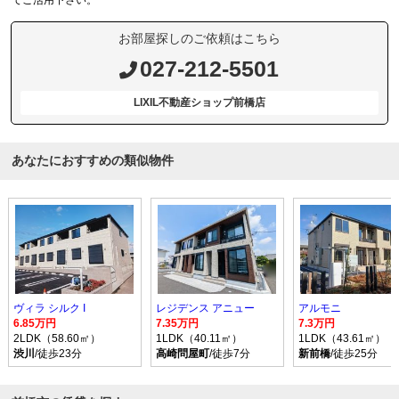
お部屋探しのご依頼はこちら
027-212-5501
LIXIL不動産ショップ前橋店
あなたにおすすめの類似物件
ヴィラ シルク I
レジデンス アニュー
アルモニ
6.85万円
7.35万円
7.3万円
2LDK（58.60㎡）
1LDK（40.11㎡）
1LDK（43.61㎡）
渋川
/徒歩23分
高崎問屋町
/徒歩7分
新前橋
/徒歩25分