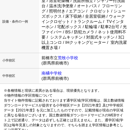
室 / 浴室乾燥機 / 洗面所独立 / シャワー付洗面
台 / 温水洗浄便座 / オートバス / フローリン
グ / 照明付き / エアコン / クロゼット / シュー
ズボックス / 床下収納 / 全居室収納 / ウォーク
インクロゼット / トランクルーム / TVインタ
設備・条件の一例
ーホン / 宅配ボックス / 駐輪場 / 駐車2台可 / 光
ファイバー / BS / 防犯カメラ / ネット使用料不
要 / システムキッチン / 対面式キッチン / 3口
以上コンロ / IHクッキングヒーター / 室内洗濯
機置き場 /
前橋市立
荒牧小学校
小学校区
(群馬県前橋市)
南橘中学校
中学校区
(群馬県前橋市)
※各種情報と現状に差異がある場合は、現状優先となります。
※物件情報の学区情報について
当サイト物件情報に記載されております通学区域(学区)情報は、国土数値情報
ダウンロードサービスが提供する小学校区データ【2021年度】及び中学校区
データ【2021年度】を元に加工したものですので、記載情報が現在の学区域
と異なる場合がございます。国土数値情報ダウンロードサービスのWEBサイ
ト上で記述通り、データは必ずしも正確とは言えません。また、通学区域(学
区)は毎年見直しの対象となりますので、そちらを踏まえ学区情報は参考とし
てご活用下さい。