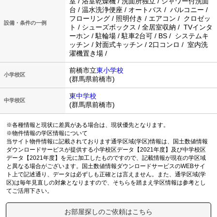
室 / 浴室乾燥機 / 洗面所独立 / シャワー付洗面
台 / 温水洗浄便座 / オートバス / バルコニー /
フローリング / 照明付き / エアコン / クロゼッ
設備・条件の一例
ト / シューズボックス / 全居室収納 / TVインタ
ーホン / 駐輪場 / 駐車2台可 / BS / システムキ
ッチン / 対面式キッチン / 2口コンロ / 室内洗
濯機置き場 /
前橋市立
東小学校
小学校区
(群馬県前橋市)
東中学校
中学校区
(群馬県前橋市)
※各種情報と現状に差異がある場合は、現状優先となります。
※物件情報の学区情報について
当サイト物件情報に記載されております通学区域(学区)情報は、国土数値情報
ダウンロードサービスが提供する小学校区データ【2021年度】及び中学校区
データ【2021年度】を元に加工したものですので、記載情報が現在の学区域
と異なる場合がございます。国土数値情報ダウンロードサービスのWEBサイ
ト上で記述通り、データは必ずしも正確とは言えません。また、通学区域(学
区)は毎年見直しの対象となりますので、そちらを踏まえ学区情報は参考とし
てご活用下さい。
お部屋探しのご依頼はこちら