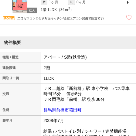
1ヶ月
0ヶ月
敷
礼
2
1階
1LDK（36ｍ
）
二口ガスコンロ付き対面キッチン/全室エアコン完備で快適です/
物件概要
アパート / S造(鉄骨造)
種別 / 構造
2階
建物階建
1LDK
間取り一例
ＪＲ上越線「新前橋」駅 東小学校 バス乗車
時間16分 停歩8分
交通
ＪＲ両毛線「前橋」駅 徒歩38分
群馬県前橋市箱田町
住所
2008年7月
築年月
給湯 / バストイレ別 / シャワー / 追焚機能浴