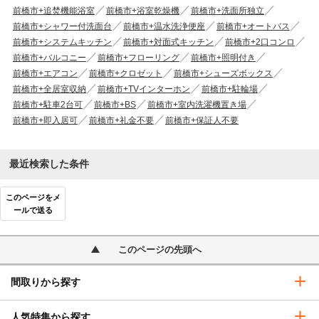
前橋市+追焚機能浴室
前橋市+浴室乾燥機
前橋市+洗面所独立
前橋市+シャワー付洗面台
前橋市+温水洗浄便座
前橋市+オートバス
前橋市+システムキッチン
前橋市+対面式キッチン
前橋市+2口コンロ
前橋市+バルコニー
前橋市+フローリング
前橋市+照明付き
前橋市+エアコン
前橋市+クロゼット
前橋市+シューズボックス
前橋市+全居室収納
前橋市+TVインターホン
前橋市+駐輪場
前橋市+駐車2台可
前橋市+BS
前橋市+室内洗濯機置き場
前橋市+即入居可
前橋市+礼金不要
前橋市+保証人不要
最近検索した条件
このページをメ
ールで送る
このページの先頭へ
間取りから探す
人気特集から探す