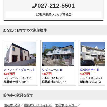
027-212-5501
LIXIL不動産ショップ前橋店
あなたにおすすめの類似物件
メゾン・ド・ヴェール II
リヴィエール Ｂ
CASAカナイ III
5.05万円
4.5万円
4.2万円
ワンルーム（35.96㎡）
2LDK（65.53㎡）
1LDK（46.13㎡）
群馬総社
/徒歩10分
群馬総社
/徒歩81分
新前橋
/徒歩30分
前橋市の賃貸を探す
前橋市+給湯
前橋市+バストイレ別
前橋市+シャワー