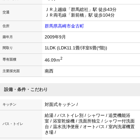
ＪＲ上越線「群馬総社」駅 徒歩43分
交通
ＪＲ両毛線「新前橋」駅 徒歩104分
群馬県高崎市金古町
住所
2009年9月
築年月
1LDK (LDK11.1畳/洋室6畳(*階))
間取り
2
46.09ｍ
専有面積
南西
主要採光面
設備・条件・こだわり
対面式キッチン /
キッチン
給湯 / バストイレ別 / シャワー / 追焚機能浴
室 / 浴室乾燥機 / 洗面所独立 / シャワー付洗面
バス・トイレ
台 / 温水洗浄便座 / オートバス / 室内洗濯機置
き場 /