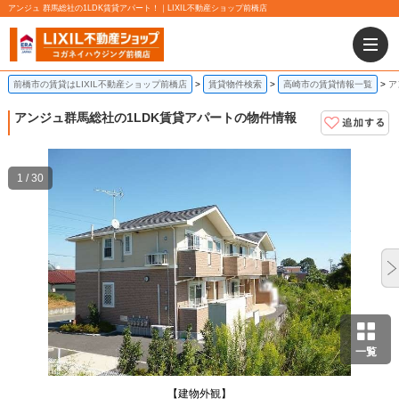
アンジュ 群馬総社の1LDK賃貸アパート！｜LIXIL不動産ショップ前橋店
前橋市の賃貸はLIXIL不動産ショップ前橋店
賃貸物件検索
高崎市の賃貸情報一覧
ア
アンジュ
群馬総社の1LDK賃貸アパートの物件情報
1 / 30
一覧
【建物外観】