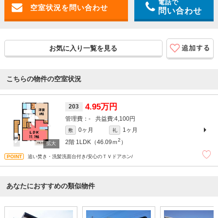
電話で
問い合わせ
お気に入り一覧を見る
こちらの物件の空室状況
4.95万円
203
-
4,100円
0ヶ月
1ヶ月
敷
礼
2
2階
1LDK（46.09ｍ
）
追い焚き・洗髪洗面台付き/安心のＴＶドアホン/
あなたにおすすめの類似物件