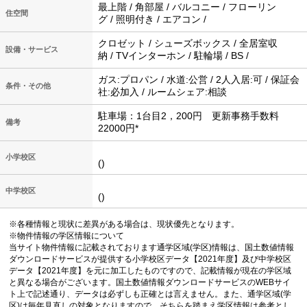
最上階 / 角部屋 / バルコニー / フローリン
住空間
グ / 照明付き / エアコン /
クロゼット / シューズボックス / 全居室収
設備・サービス
納 / TVインターホン / 駐輪場 / BS /
ガス:プロパン / 水道:公営 / 2人入居:可 / 保証会
条件・その他
社:必加入 / ルームシェア:相談
駐車場：1台目2，200円 更新事務手数料
備考
22000円*
小学校区
()
中学校区
()
※各種情報と現状に差異がある場合は、現状優先となります。
※物件情報の学区情報について
当サイト物件情報に記載されております通学区域(学区)情報は、国土数値情報
ダウンロードサービスが提供する小学校区データ【2021年度】及び中学校区
データ【2021年度】を元に加工したものですので、記載情報が現在の学区域
と異なる場合がございます。国土数値情報ダウンロードサービスのWEBサイ
ト上で記述通り、データは必ずしも正確とは言えません。また、通学区域(学
区)は毎年見直しの対象となりますので、そちらを踏まえ学区情報は参考とし