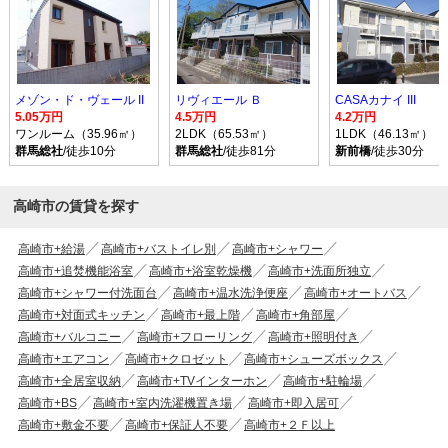
メゾン・ド・ヴェール II
リヴィエール Ｂ
CASAカナイ III
5.05万円
4.5万円
4.2万円
ワンルーム（35.96㎡）
2LDK（65.53㎡）
1LDK（46.13㎡）
群馬総社
/徒歩10分
群馬総社
/徒歩81分
新前橋
/徒歩30分
高崎市の賃貸を探す
高崎市+給湯
高崎市+バストイレ別
高崎市+シャワー
高崎市+追焚機能浴室
高崎市+浴室乾燥機
高崎市+洗面所独立
高崎市+シャワー付洗面台
高崎市+温水洗浄便座
高崎市+オートバス
高崎市+対面式キッチン
高崎市+最上階
高崎市+角部屋
高崎市+バルコニー
高崎市+フローリング
高崎市+照明付き
高崎市+エアコン
高崎市+クロゼット
高崎市+シューズボックス
高崎市+全居室収納
高崎市+TVインターホン
高崎市+駐輪場
高崎市+BS
高崎市+室内洗濯機置き場
高崎市+即入居可
高崎市+敷金不要
高崎市+保証人不要
高崎市+２Ｆ以上