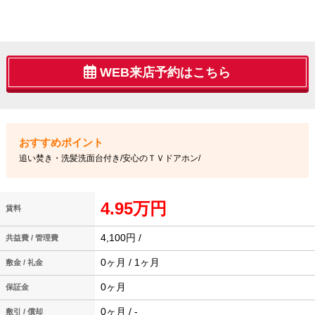
WEB来店予約はこちら
追い焚き・洗髪洗面台付き/安心のＴＶドアホン/
4.95万円
賃料
4,100円 /
共益費 / 管理費
0ヶ月 / 1ヶ月
敷金 / 礼金
0ヶ月
保証金
0ヶ月 / -
敷引 / 償却