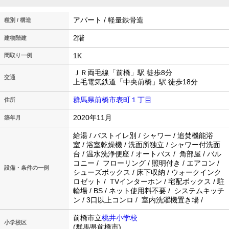
アパート / 軽量鉄骨造
種別 / 構造
2階
建物階建
1K
間取り一例
ＪＲ両毛線「前橋」駅 徒歩8分
交通
上毛電気鉄道「中央前橋」駅 徒歩18分
群馬県前橋市表町１丁目
住所
2020年11月
築年月
給湯 / バストイレ別 / シャワー / 追焚機能浴
室 / 浴室乾燥機 / 洗面所独立 / シャワー付洗面
台 / 温水洗浄便座 / オートバス / 角部屋 / バル
コニー / フローリング / 照明付き / エアコン /
設備・条件の一例
シューズボックス / 床下収納 / ウォークインク
ロゼット / TVインターホン / 宅配ボックス / 駐
輪場 / BS / ネット使用料不要 / システムキッチ
ン / 3口以上コンロ / 室内洗濯機置き場 /
前橋市立
桃井小学校
小学校区
(群馬県前橋市)