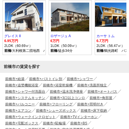
グレイス II
ロザージュ A
カーサ トム
6.95万円
6万円
6.7万円
2LDK（60.69㎡）
1LDK（50.09㎡）
2LDK（56.47㎡）
前橋
/大利根第二団地西 バス乗車時間37分 停歩2分
前橋
/徒歩34分
前橋
/鶴光路町 バス
前橋市の賃貸を探す
前橋市+給湯
前橋市+バストイレ別
前橋市+シャワー
前橋市+追焚機能浴室
前橋市+浴室乾燥機
前橋市+洗面所独立
前橋市+シャワー付洗面台
前橋市+温水洗浄便座
前橋市+オートバス
前橋市+システムキッチン
前橋市+3口以上コンロ
前橋市+角部屋
前橋市+バルコニー
前橋市+フローリング
前橋市+照明付き
前橋市+エアコン
前橋市+シューズボックス
前橋市+床下収納
前橋市+ウォークインクロゼット
前橋市+TVインターホン
前橋市+宅配ボックス
前橋市+駐輪場
前橋市+BS