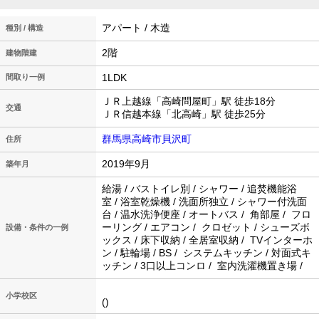
アパート / 木造
種別 / 構造
2階
建物階建
1LDK
間取り一例
ＪＲ上越線「高崎問屋町」駅 徒歩18分
交通
ＪＲ信越本線「北高崎」駅 徒歩25分
群馬県高崎市貝沢町
住所
2019年9月
築年月
給湯 / バストイレ別 / シャワー / 追焚機能浴
室 / 浴室乾燥機 / 洗面所独立 / シャワー付洗面
台 / 温水洗浄便座 / オートバス / 角部屋 / フロ
ーリング / エアコン / クロゼット / シューズボ
設備・条件の一例
ックス / 床下収納 / 全居室収納 / TVインターホ
ン / 駐輪場 / BS / システムキッチン / 対面式キ
ッチン / 3口以上コンロ / 室内洗濯機置き場 /
小学校区
()