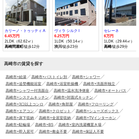
カリーノ・トゥッティ A
ヴィラ シルク I
セレーネ
6.45万円
6.25万円
6万円
2LDK（62.62㎡）
1LDK（50.14㎡）
1LDK（29.44㎡）
高崎問屋町
/徒歩12分
渋川
/徒歩23分
高崎
/徒歩29分
高崎市の賃貸を探す
高崎市+給湯
高崎市+バストイレ別
高崎市+シャワー
高崎市+追焚機能浴室
高崎市+浴室乾燥機
高崎市+洗面所独立
高崎市+シャワー付洗面台
高崎市+温水洗浄便座
高崎市+オートバス
高崎市+システムキッチン
高崎市+対面式キッチン
高崎市+3口以上コンロ
高崎市+角部屋
高崎市+フローリング
高崎市+エアコン
高崎市+クロゼット
高崎市+シューズボックス
高崎市+床下収納
高崎市+全居室収納
高崎市+TVインターホン
高崎市+駐輪場
高崎市+BS
高崎市+室内洗濯機置き場
高崎市+即入居可
高崎市+敷金不要
高崎市+保証人不要