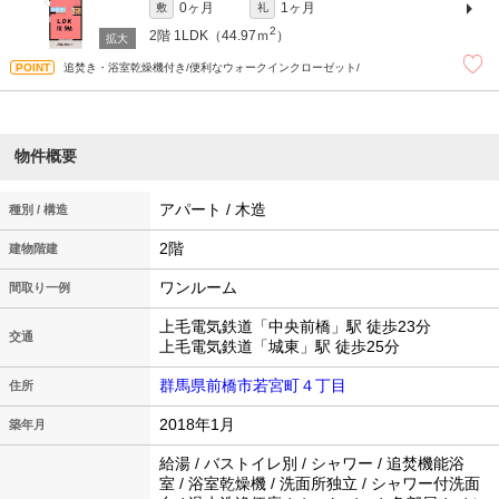
0ヶ月
1ヶ月
敷
礼
2
2階
1LDK（44.97ｍ
）
追焚き・浴室乾燥機付き/便利なウォークインクローゼット/
物件概要
アパート / 木造
種別 / 構造
2階
建物階建
ワンルーム
間取り一例
上毛電気鉄道「中央前橋」駅 徒歩23分
交通
上毛電気鉄道「城東」駅 徒歩25分
群馬県前橋市若宮町４丁目
住所
2018年1月
築年月
給湯 / バストイレ別 / シャワー / 追焚機能浴
室 / 浴室乾燥機 / 洗面所独立 / シャワー付洗面