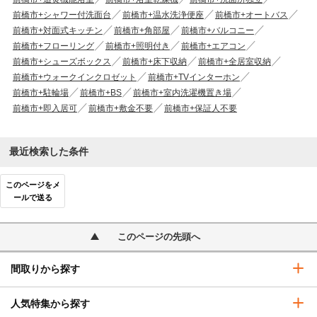
前橋市+シャワー付洗面台
前橋市+温水洗浄便座
前橋市+オートバス
前橋市+対面式キッチン
前橋市+角部屋
前橋市+バルコニー
前橋市+フローリング
前橋市+照明付き
前橋市+エアコン
前橋市+シューズボックス
前橋市+床下収納
前橋市+全居室収納
前橋市+ウォークインクロゼット
前橋市+TVインターホン
前橋市+駐輪場
前橋市+BS
前橋市+室内洗濯機置き場
前橋市+即入居可
前橋市+敷金不要
前橋市+保証人不要
最近検索した条件
このページをメ
ールで送る
このページの先頭へ
間取りから探す
人気特集から探す