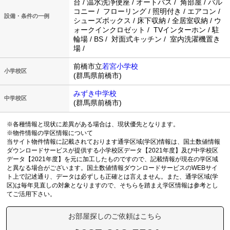
台 / 温水洗浄便座 / オートバス / 角部屋 / バル
コニー / フローリング / 照明付き / エアコン /
設備・条件の一例
シューズボックス / 床下収納 / 全居室収納 / ウ
ォークインクロゼット / TVインターホン / 駐
輪場 / BS / 対面式キッチン / 室内洗濯機置き
場 /
前橋市立
若宮小学校
小学校区
(群馬県前橋市)
みずき中学校
中学校区
(群馬県前橋市)
※各種情報と現状に差異がある場合は、現状優先となります。
※物件情報の学区情報について
当サイト物件情報に記載されております通学区域(学区)情報は、国土数値情報
ダウンロードサービスが提供する小学校区データ【2021年度】及び中学校区
データ【2021年度】を元に加工したものですので、記載情報が現在の学区域
と異なる場合がございます。国土数値情報ダウンロードサービスのWEBサイ
ト上で記述通り、データは必ずしも正確とは言えません。また、通学区域(学
区)は毎年見直しの対象となりますので、そちらを踏まえ学区情報は参考とし
てご活用下さい。
お部屋探しのご依頼はこちら