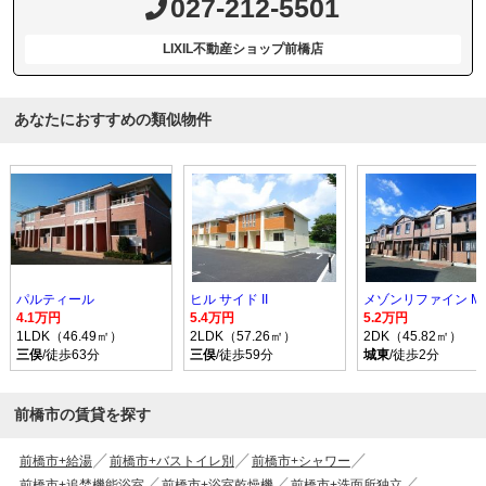
027-212-5501
LIXIL不動産ショップ前橋店
あなたにおすすめの類似物件
パルティール
ヒル サイド II
メゾンリファイン M
4.1万円
5.4万円
5.2万円
1LDK（46.49㎡）
2LDK（57.26㎡）
2DK（45.82㎡）
三俣
/徒歩63分
三俣
/徒歩59分
城東
/徒歩2分
前橋市の賃貸を探す
前橋市+給湯
前橋市+バストイレ別
前橋市+シャワー
前橋市+追焚機能浴室
前橋市+浴室乾燥機
前橋市+洗面所独立