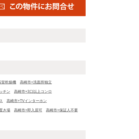
浴室乾燥機
高崎市+洗面所独立
ッチン
高崎市+3口以上コンロ
ス
高崎市+TVインターホン
置き場
高崎市+即入居可
高崎市+保証人不要