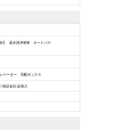
独立
温水洗浄便座
オートバス
レベーター
宅配ボックス
可 / 保証会社:必加入