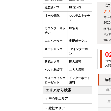
【ス
追焚きバス
IHコンロ
グリ
オール電化
システムキッチ
群馬
ン
20
カウンターキッ
P2台可
物件の
チン
※お部
気にな
エレベーター
宅配ボックス
オートロック
TVインターホ
0
ン
コガ
防犯カメラ
即入居可
お問
ペット相談可
二人入居可
ウォークインク
インターネット
物
ローゼット
無料
エリアから検索
所
中心地エリア
交
総社エリア