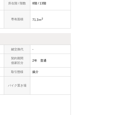
所在階 / 階数
8階 / 13階
2
専有面積
71.3ｍ
鍵交換代
-
契約期間
2年 普通
借家区分
取引態様
媒介
バイク置き場