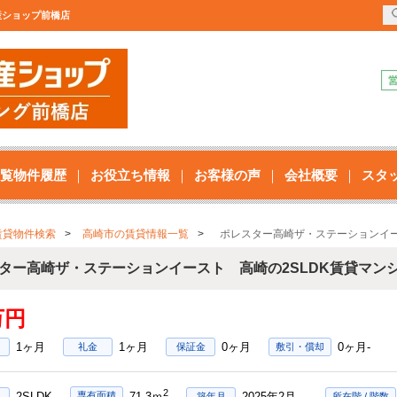
産ショップ前橋店
覧物件履歴
お役立ち情報
お客様の声
会社概要
スタ
賃貸物件検索
高崎市の賃貸情報一覧
ポレスター高崎ザ・ステーションイー
ター高崎ザ・ステーションイースト 高崎の2SLDK賃貸マン
万円
1ヶ月
1ヶ月
0ヶ月
0ヶ月-
礼金
保証金
敷引・償却
2
2SLDK
2025年2月
専有面積
71.3ｍ
築年月
所在階 / 階数