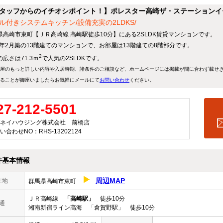
タッフからのイチオシポイント！】ポレスター高崎ザ・ステーションイ
ル付きシステムキッチン/設備充実の2LDKS/
県高崎市東町【ＪＲ高崎線 高崎駅徒歩10分】にある2SLDK賃貸マンションです。
25年2月築の13階建てのマンションで、お部屋は13階建ての8階部分です。
2
広さは71.3ｍ
で人気の2SLDKです。
屋のもっと詳しい内容や入居時期、諸条件のご相談など、ホームページには掲載が間に合わず載せ
ることが御座いましたらお気軽にメールにて
お問い合わせ
ください。
27-212-5501
ネイハウジング株式会社 前橋店
い合わせNO：RHS-13202124
件基本情報
周辺MAP
在地
群馬県高崎市東町
ＪＲ高崎線
「高崎駅」
徒歩10分
通
湘南新宿ライン高海 「倉賀野駅」 徒歩10分