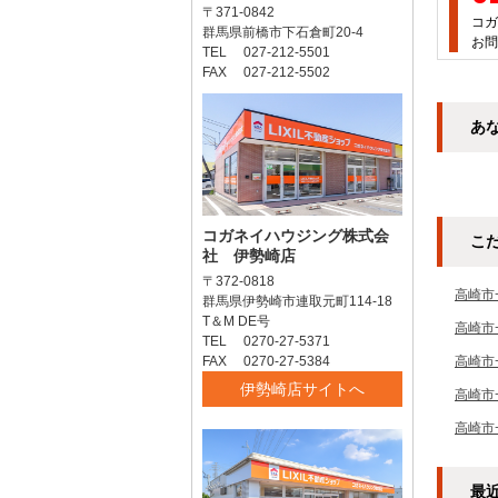
〒371-0842
コガ
群馬県前橋市下石倉町20-4
お問
TEL 027-212-5501
FAX 027-212-5502
あ
コガネイハウジング株式会
こ
社 伊勢崎店
〒372-0818
高崎市
群馬県伊勢崎市連取元町114-18
T＆M DE号
高崎市
TEL 0270-27-5371
FAX 0270-27-5384
高崎市
伊勢崎店サイトへ
高崎市
高崎市
最