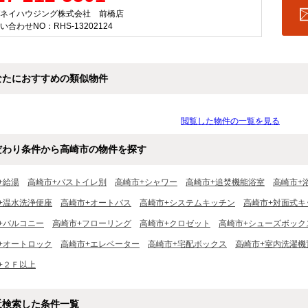
ネイハウジング株式会社 前橋店
い合わせNO：RHS-13202124
なたにおすすめの類似物件
閲覧した物件の一覧を見る
だわり条件から高崎市の物件を探す
+給湯
高崎市+バストイレ別
高崎市+シャワー
高崎市+追焚機能浴室
高崎市+
+温水洗浄便座
高崎市+オートバス
高崎市+システムキッチン
高崎市+対面式キ
+バルコニー
高崎市+フローリング
高崎市+クロゼット
高崎市+シューズボック
+オートロック
高崎市+エレベーター
高崎市+宅配ボックス
高崎市+室内洗濯機
+２Ｆ以上
近検索した条件一覧