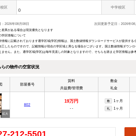
学校区
中学校区
()
：2026年08月08日
次回更新予定日：2026年08
と差異がある場合は現況優先となります
の学区情報について
件情報に記載されております通学区域(学区)情報は、国土数値情報ダウンロードサービスが提供する小学
加工したものですので、記載情報が現在の学区域と異なる場合がございます。国土数値情報ダウンロ
えません。また、通学区域(学区)は毎年見直しの対象となりますので、そちらを踏まえ学区情報は参
ちらの物件の空室状況
賃料
敷金
図
部屋番号
共益費/管理費
礼金
19万円
1ヶ月
敷
802
-
-
1ヶ月
礼
27-212-5501