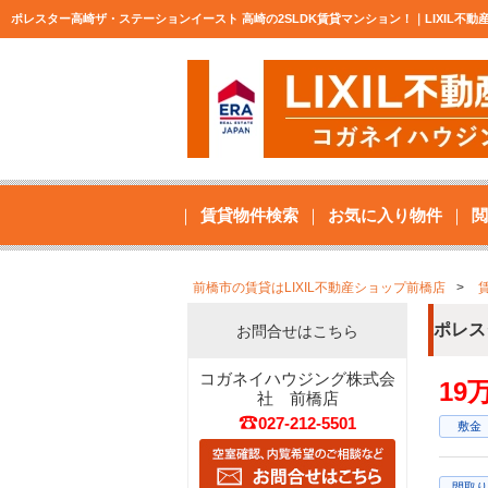
ポレスター高崎ザ・ステーションイースト 高崎の2SLDK賃貸マンション！｜LIXIL不動
賃貸物件検索
お気に入り物件
閲
前橋市の賃貸はLIXIL不動産ショップ前橋店
ポレス
お問合せはこちら
コガネイハウジング株式会
19
社 前橋店
027-212-5501
敷金
間取り