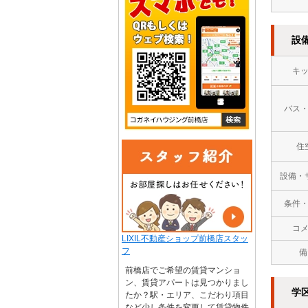
設
キ
バス
住
設備・
条件
コ
LIXIL不動産ショップ前橋店スタッ
フ
備
前橋店でご希望の賃貸マンショ
ン、賃貸アパートは見つかりまし
学
たか？駅・エリア、こだわり項目
など少し条件を変更して賃貸物件