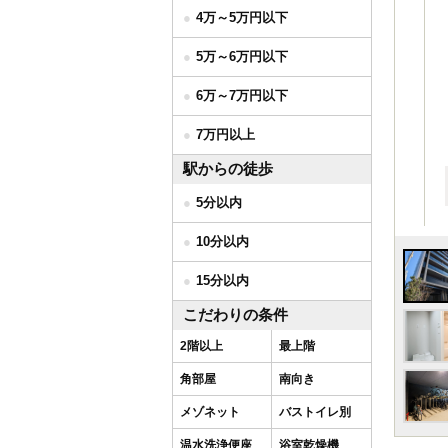
4万～5万円以下
5万～6万円以下
6万～7万円以下
7万円以上
駅からの徒歩
5分以内
10分以内
15分以内
こだわりの条件
2階以上
最上階
角部屋
南向き
メゾネット
バストイレ別
温水洗浄便座
浴室乾燥機