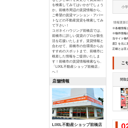
を検索してみてはいかがでしょう
小
か。前橋市周辺の賃貸情報から、
ご希望の賃貸マンション・アパー
トなどの不動産賃貸を検索してみ
情報更新日
て下さい！
※各種情報
コガネイハウジング前橋店では、
※物件情報
前橋市に詳しい賃貸のプロが新生
当サイト物
活を応援いたします。賃貸情報と
度】を元に
合わせて、前橋市の住環境からお
正確とは言
すすめのスポットまで、前橋市に
根差した情報をご提供いたしま
す！前橋市の賃貸情報検索なら、
こ
「LIXIL不動産ショップ前橋店」
へ！
間取
店舗情報
0
LIXIL不動産ショップ前橋店