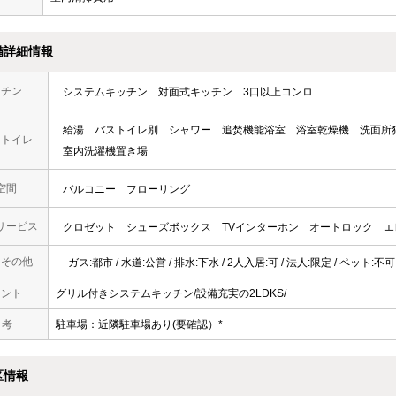
備詳細情報
ッチン
システムキッチン
対面式キッチン
3口以上コンロ
給湯
バストイレ別
シャワー
追焚機能浴室
浴室乾燥機
洗面所
・トイレ
室内洗濯機置き場
空間
バルコニー
フローリング
サービス
クロゼット
シューズボックス
TVインターホン
オートロック
エ
・その他
ガス:都市 / 水道:公営 / 排水:下水 / 2人入居:可 / 法人:限定 / ペット:不
メント
グリル付きシステムキッチン/設備充実の2LDKS/
 考
駐車場：近隣駐車場あり(要確認）*
区情報