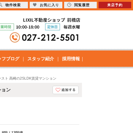
物件検索
お気に入り
閲覧履歴
来店予約
ッフブログ
スタッフ紹介
採用情報
スト 高崎の2SLDK賃貸マンション
ション
8階 / 13階建