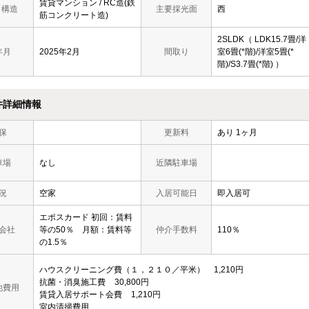
賃貸マンション / RC造(鉄
/ 構造
主要採光面
西
筋コンクリート造)
2SLDK（ LDK15.7畳/洋
年月
2025年2月
間取り
室6畳(*階)/洋室5畳(*
階)/S3.7畳(*階) ）
件詳細情報
保
更新料
あり 1ヶ月
車場
なし
近隣駐車場
況
空家
入居可能日
即入居可
エポスカード 初回：賃料
会社
等の50％ 月額：賃料等
仲介手数料
110％
の1.5％
ハウスクリーニング費（１，２１０／平米）
1,210円
抗菌・消臭施工費
30,800円
他費用
賃貸入居サポート会費
1,210円
室内清掃費用