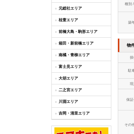
種別 
元総社エリア
桂萱エリア
築
前橋大島・駒形エリア
箱田・新前橋エリア
物
南橘・青柳エリア
損
富士見エリア
駐
大胡エリア
現
二之宮エリア
保証
川淵エリア
吉岡・清里エリア
その