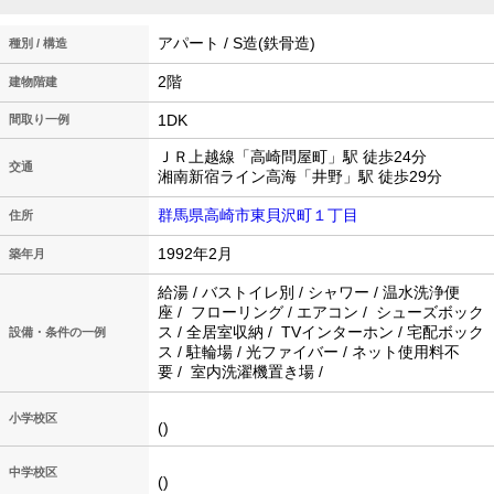
アパート / S造(鉄骨造)
種別 / 構造
2階
建物階建
1DK
間取り一例
ＪＲ上越線「高崎問屋町」駅 徒歩24分
交通
湘南新宿ライン高海「井野」駅 徒歩29分
群馬県高崎市東貝沢町１丁目
住所
1992年2月
築年月
給湯 / バストイレ別 / シャワー / 温水洗浄便
座 / フローリング / エアコン / シューズボック
ス / 全居室収納 / TVインターホン / 宅配ボック
設備・条件の一例
ス / 駐輪場 / 光ファイバー / ネット使用料不
要 / 室内洗濯機置き場 /
小学校区
()
中学校区
()