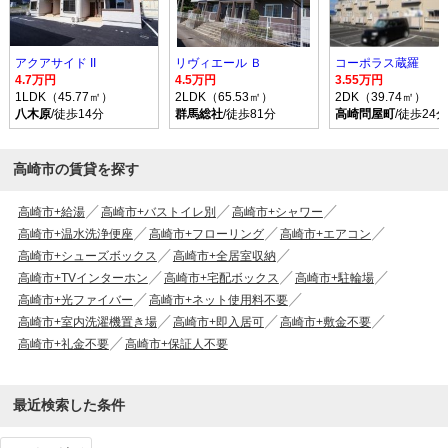
アクアサイド II
リヴィエール Ｂ
コーポラス蔵羅
4.7万円
4.5万円
3.55万円
1LDK（45.77㎡）
2LDK（65.53㎡）
2DK（39.74㎡）
八木原
/徒歩14分
群馬総社
/徒歩81分
高崎問屋町
/徒歩24分
高崎市の賃貸を探す
高崎市+給湯
高崎市+バストイレ別
高崎市+シャワー
高崎市+温水洗浄便座
高崎市+フローリング
高崎市+エアコン
高崎市+シューズボックス
高崎市+全居室収納
高崎市+TVインターホン
高崎市+宅配ボックス
高崎市+駐輪場
高崎市+光ファイバー
高崎市+ネット使用料不要
高崎市+室内洗濯機置き場
高崎市+即入居可
高崎市+敷金不要
高崎市+礼金不要
高崎市+保証人不要
最近検索した条件