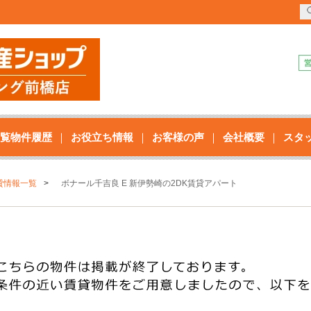
覧物件履歴
お役立ち情報
お客様の声
会社概要
スタ
貸情報一覧
ボナール千吉良 E 新伊勢崎の2DK賃貸アパート