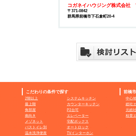
コガネイハウジング株式会社 
〒371-0842
群馬県前橋市下石倉町20-4
こだわりの条件で探す
前橋
2階以上
システムキッチン
中心
最上階
カウンターキッチン
総社
角部屋
P2台可
元総
南向き
エレベーター
桂萱
メゾネット
宅配ボックス
バストイレ別
オートロック
温水洗浄便座
TVインターホン