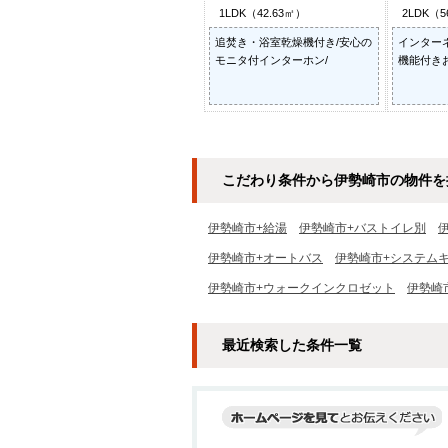
1LDK（42.63㎡）
2LDK（5
追焚き・浴室乾燥機付き/安心の
インター
モニタ付インターホン/
機能付きお
こだわり条件から伊勢崎市の物件を
伊勢崎市+給湯
伊勢崎市+バストイレ別
伊勢崎市+オートバス
伊勢崎市+システム
伊勢崎市+ウォークインクロゼット
伊勢崎
最近検索した条件一覧