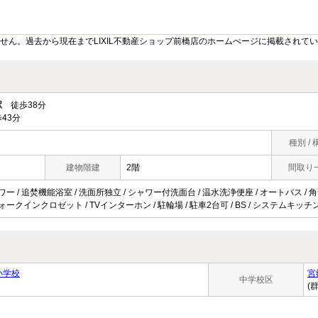
せん。過去から現在までLIXIL不動産ショップ前橋店のホームぺージに掲載されて
駅
徒歩38分
43分
種別 / 
建物階建
2階
間取り
ワー / 追焚機能浴室 / 洗面所独立 / シャワー付洗面台 / 温水洗浄便座 / オートバス / 角
ウォークインクロゼット / TVインターホン / 駐輪場 / 駐車2台可 / BS / システムキッチ
小学校
宮
中学校区
(