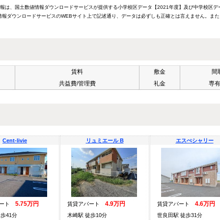
情報は、国土数値情報ダウンロードサービスが提供する小学校区データ【2021年度】及び中学校区デ
報ダウンロードサービスのWEBサイト上で記述通り、データは必ずしも正確とは言えません。また
賃料
敷金
間
共益費/管理費
礼金
専
Cent-livie
リュミエール B
エスぺシャリー
5.75万円
4.9万円
4.6万円
パート
賃貸アパート
賃貸アパート
歩41分
木崎駅 徒歩10分
世良田駅 徒歩31分