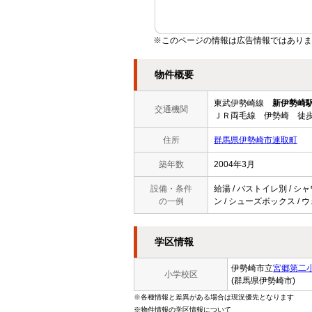
※このページの情報は広告情報ではありま
物件概要
東武伊勢崎線
新伊勢崎
交通機関
ＪＲ両毛線 伊勢崎 徒歩
住所
群馬県伊勢崎市連取町
築年数
2004年3月
設備・条件
給湯 / バストイレ別 / シャ
の一例
ン / シューズボックス / 
学区情報
伊勢崎市立
宮郷第二
小学校区
(群馬県伊勢崎市)
※各種情報と差異がある場合は現況優先となります
※物件情報の学区情報について