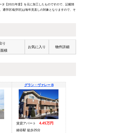
ータ【2021年度】を元に加工したものですので、記載情
、通学区域(学区)は毎年見直しの対象となりますので、そ
取り
お気に入り
物件詳細
有面積
グラン・ヴァレー B
4.45万円
賃貸アパート
細谷駅 徒歩25分