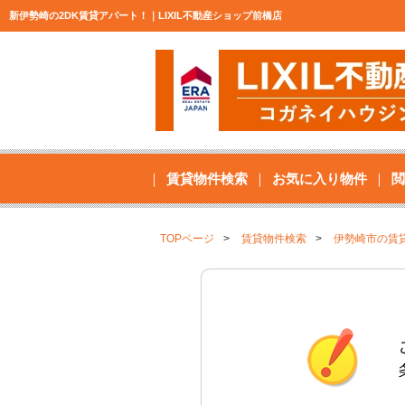
新伊勢崎の2DK賃貸アパート！｜LIXIL不動産ショップ前橋店
賃貸物件検索
お気に入り物件
閲
TOPページ
賃貸物件検索
伊勢崎市の賃