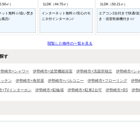
6.50㎡）
1LDK（44.75㎡）
1LDK（50.21㎡）
ネット無料☆/追い焚き
インターネット無料☆/安心のモ
エアコン2台付きで快適/追
風呂/
ニタ付インターホン/
き・浴室乾燥機付き☆/
閲覧した物件の一覧を見る
探す
伊勢崎市+シャワー
伊勢崎市+追焚機能浴室
伊勢崎市+洗面所独立
伊勢崎市+シ
キッチン
伊勢崎市+角部屋
伊勢崎市+バルコニー
伊勢崎市+フローリング
伊勢
市+TVインターホン
伊勢崎市+駐輪場
伊勢崎市+駐車2台可
伊勢崎市+BS
伊勢