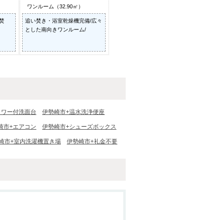
ワンルーム（32.90㎡）
焚
追い焚き・浴室乾燥機完備/広々
とした南向きワンルーム/
ャワー付洗面台
伊勢崎市+温水洗浄便座
崎市+エアコン
伊勢崎市+シューズボックス
崎市+室内洗濯機置き場
伊勢崎市+礼金不要