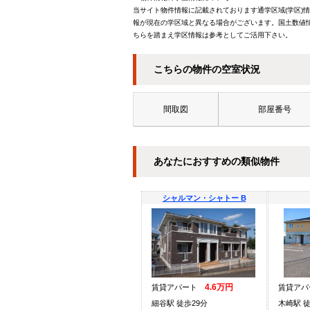
当サイト物件情報に記載されております通学区域(学区)
報が現在の学区域と異なる場合がございます。国土数値情
ちらを踏まえ学区情報は参考としてご活用下さい。
こちらの物件の空室状況
間取図
部屋番号
あなたにおすすめの類似物件
シャルマン・シャトー B
4.6万円
賃貸アパート
賃貸ア
細谷駅 徒歩29分
木崎駅 徒