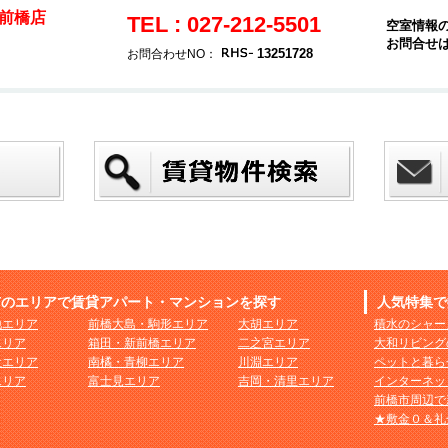
前橋店
TEL : 027-212-5501
空室情報
お問合せ
13251728
お問合わせNO：
市のエリアで賃貸アパート・マンションを探す
人気特集で
地エリア
前橋大島・駒形エリア
大胡エリア
積水のシャー
エリア
箱田・新前橋エリア
二之宮エリア
大和リビング
社エリア
南橘・青柳エリア
川淵エリア
ペットと暮ら
エリア
富士見エリア
吉岡・清里エリア
インターネッ
前橋市周辺で
★敷金０＆礼