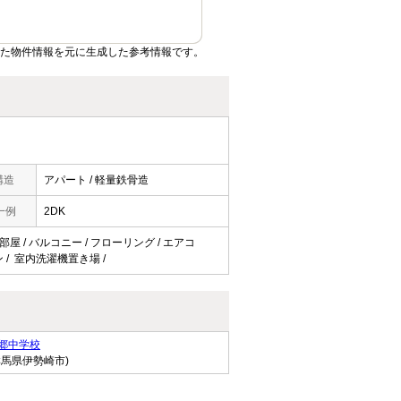
いた物件情報を元に生成した参考情報です。
構造
アパート / 軽量鉄骨造
一例
2DK
部屋 / バルコニー / フローリング / エアコ
ン / 室内洗濯機置き場 /
郷中学校
群馬県伊勢崎市)