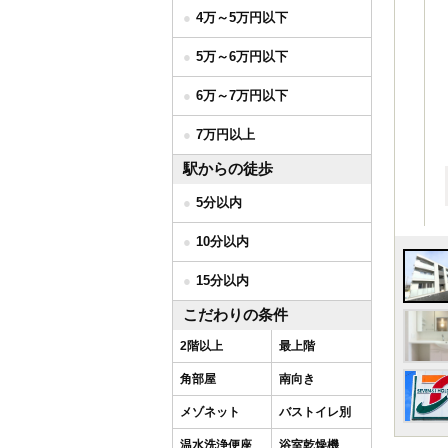
4万～5万円以下
5万～6万円以下
6万～7万円以下
7万円以上
駅からの徒歩
5分以内
10分以内
15分以内
こだわりの条件
2階以上
最上階
角部屋
南向き
メゾネット
バストイレ別
温水洗浄便座
浴室乾燥機