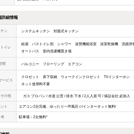
備詳細情報
ッチン
システムキッチン
対面式キッチン
給湯
バストイレ別
シャワー
追焚機能浴室
浴室乾燥機
洗面所
・トイレ
オートバス
室内洗濯機置き場
空間
バルコニー
フローリング
エアコン
クロゼット
床下収納
ウォークインクロゼット
TVインターホン
サービス
ネット使用料不要
・その他
ガス:プロパン / 水道:公営 / 排水:下水 / 2人入居:可 / 保証会社:必加入
メント
エアコン2台完備、ゆったり一坪風呂☆/インターネット無料/
 考
駐車場：2台無料*