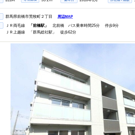
群馬県前橋市荒牧町２丁目
周辺MAP
ＪＲ両毛線
「前橋駅」
北前橋 バス乗車時間25分 停歩9分
ＪＲ上越線 「群馬総社駅」 徒歩62分