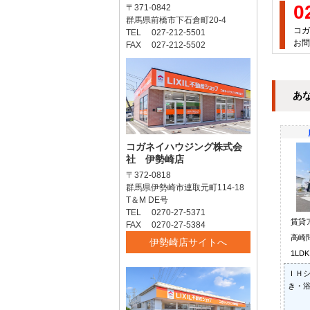
0
〒371-0842
群馬県前橋市下石倉町20-4
コガ
TEL 027-212-5501
お問
FAX 027-212-5502
あ
コガネイハウジング株式会
社 伊勢崎店
〒372-0818
群馬県伊勢崎市連取元町114-18
T＆M DE号
TEL 0270-27-5371
賃貸
FAX 0270-27-5384
高崎
伊勢崎店サイトへ
1LD
ＩＨシ
き・浴