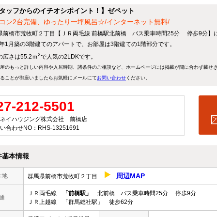
タッフからのイチオシポイント！】ゼペット
コン2台完備、ゆったり一坪風呂☆/インターネット無料/
県前橋市荒牧町２丁目【ＪＲ両毛線 前橋駅北前橋 バス乗車時間25分 停歩9分】に
18年1月築の3階建てのアパートで、お部屋は3階建ての1階部分です。
2
広さは55.2ｍ
で人気の2LDKです。
屋のもっと詳しい内容や入居時期、諸条件のご相談など、ホームページには掲載が間に合わず載せ
ることが御座いましたらお気軽にメールにて
お問い合わせ
ください。
27-212-5501
ネイハウジング株式会社 前橋店
い合わせNO：RHS-13251691
件基本情報
周辺MAP
在地
群馬県前橋市荒牧町２丁目
ＪＲ両毛線
「前橋駅」
北前橋 バス乗車時間25分 停歩9分
通
ＪＲ上越線 「群馬総社駅」 徒歩62分