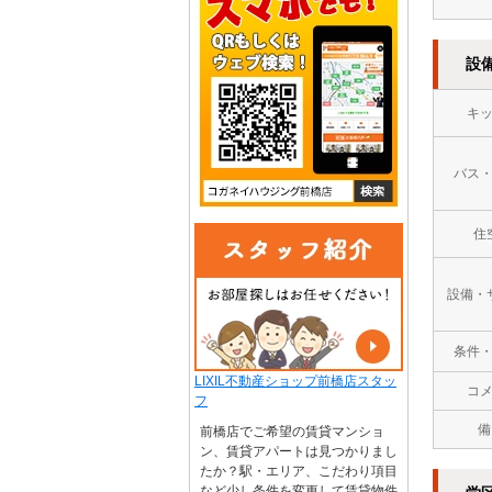
設
キ
バス
住
設備・
条件
LIXIL不動産ショップ前橋店スタッ
コ
フ
備
前橋店でご希望の賃貸マンショ
ン、賃貸アパートは見つかりまし
たか？駅・エリア、こだわり項目
など少し条件を変更して賃貸物件