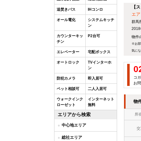
【ス
追焚きバス
IHコンロ
エア
オール電化
システムキッチ
群馬
ン
20
カウンターキッ
P2台可
物件の
チン
※お部
気にな
エレベーター
宅配ボックス
オートロック
TVインターホ
0
ン
コガ
防犯カメラ
即入居可
お問
ペット相談可
二人入居可
ウォークインク
インターネット
物
ローゼット
無料
エリアから検索
所
中心地エリア
交
総社エリア