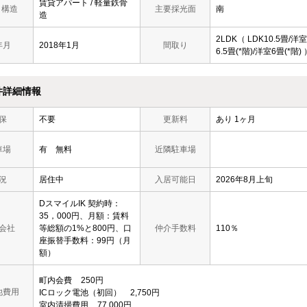
賃貸アパート / 軽量鉄骨
/ 構造
主要採光面
南
造
2LDK（ LDK10.5畳/洋室
年月
2018年1月
間取り
6.5畳(*階)/洋室6畳(*階) 
件詳細情報
保
不要
更新料
あり 1ヶ月
車場
有 無料
近隣駐車場
況
居住中
入居可能日
2026年8月上旬
DスマイルIK 契約時：
35，000円、月額：賃料
会社
等総額の1%と800円、口
仲介手数料
110％
座振替手数料：99円（月
額）
町内会費
250円
他費用
ICロック電池（初回）
2,750円
室内清掃費用
77,000円