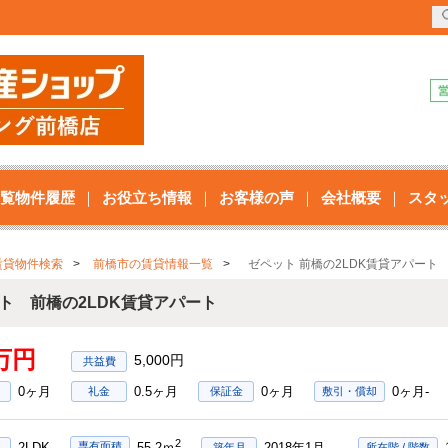
覧物件履歴
お役立ち情報
お客様の声
会社概要
スタ
賃貸物件検索
前橋市の賃貸情報一覧
ゼペット 前橋の2LDK賃貸アパート
ト 前橋の2LDK賃貸アパート
9万円
5,000円
0ヶ月
0.5ヶ月
0ヶ月
0ヶ月-
礼金
保証金
敷引・償却
2
2LDK
2018年1月
専有面積
55.2ｍ
築年月
所在階 / 階数