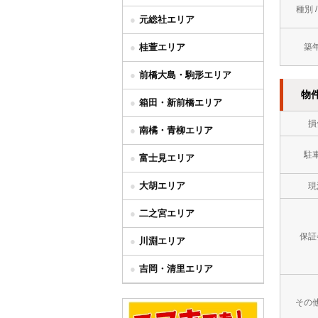
種別 
元総社エリア
桂萱エリア
築
前橋大島・駒形エリア
物
箱田・新前橋エリア
損
南橘・青柳エリア
駐
富士見エリア
大胡エリア
現
二之宮エリア
保証
川淵エリア
吉岡・清里エリア
その