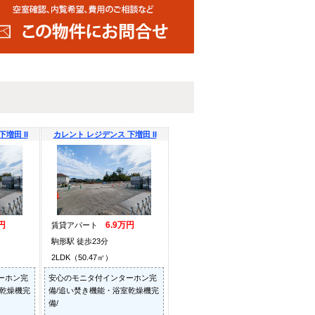
増田 II
カレント レジデンス 下増田 II
円
6.9万円
賃貸アパート
駒形駅 徒歩23分
2LDK（50.47㎡）
ーホン完
安心のモニタ付インターホン完
室乾燥機完
備/追い焚き機能・浴室乾燥機完
備/