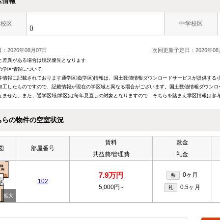
区情報
学校区
中学校区
()
：2026年08月07日
次回更新予定日：2026年08
と差異がある場合は現況優先となります
の学区情報について
件情報に記載されております通学区域(学区)情報は、国土数値情報ダウンロードサービスが提供する小学
加工したものですので、記載情報が現在の学区域と異なる場合がございます。国土数値情報ダウンロ
えません。また、通学区域(学区)は毎年見直しの対象となりますので、そちらを踏まえ学区情報は参
ちらの物件の空室状況
賃料
敷金
図
部屋番号
共益費/管理費
礼金
7.9万円
0ヶ月
敷
102
5,000円
-
0.5ヶ月
礼