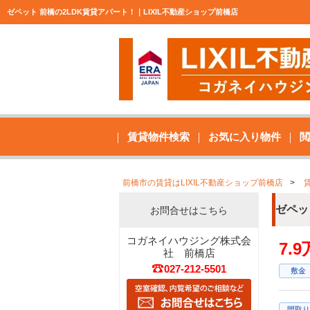
ゼペット 前橋の2LDK賃貸アパート！｜LIXIL不動産ショップ前橋店
賃貸物件検索
お気に入り物件
閲
前橋市の賃貸はLIXIL不動産ショップ前橋店
ゼペッ
お問合せはこちら
コガネイハウジング株式会
7.
社 前橋店
027-212-5501
敷金
間取り