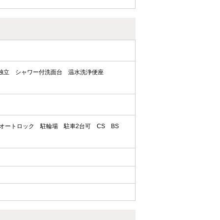
独立
シャワー付洗面台
温水洗浄便座
オートロック
駐輪場
駐車2台可
CS
BS