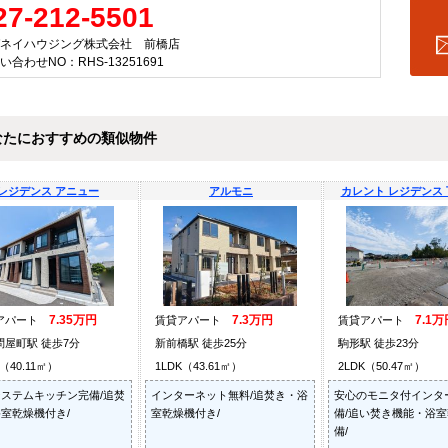
27-212-5501
ネイハウジング株式会社 前橋店
い合わせNO：RHS-13251691
なたにおすすめの類似物件
レジデンス アニュー
アルモニ
カレント レジデンス 下
7.35万円
7.3万円
7.1万
アパート
賃貸アパート
賃貸アパート
問屋町駅 徒歩7分
新前橋駅 徒歩25分
駒形駅 徒歩23分
K（40.11㎡）
1LDK（43.61㎡）
2LDK（50.47㎡）
ステムキッチン完備/追焚
インターネット無料/追焚き・浴
安心のモニタ付インタ
室乾燥機付き/
室乾燥機付き/
備/追い焚き機能・浴
備/