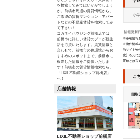
学
を検索してみてはいかがでしょう
か。前橋市周辺の賃貸情報から、
小
ご希望の賃貸マンション・アパー
トなどの不動産賃貸を検索してみ
て下さい！
情報更新日
コガネイハウジング前橋店では、
※各種情報
前橋市に詳しい賃貸のプロが新生
※物件情報
活を応援いたします。賃貸情報と
当サイト物
合わせて、前橋市の住環境からお
度】を元に
すすめのスポットまで、前橋市に
正確とは言
根差した情報をご提供いたしま
す！前橋市の賃貸情報検索なら、
「LIXIL不動産ショップ前橋店」
こ
へ！
店舗情報
間取
LIXIL不動産ショップ前橋店