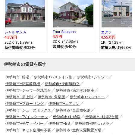
Four Seasons
シャルマン A
エクラ
4万円
4.8万円
4.55万円
2DK（47.93㎡）
2LDK（51.79㎡）
1K（27.29㎡）
韮川
/徒歩40分
新伊勢崎
/徒歩32分
前橋大島
/徒歩28分
伊勢崎市の賃貸を探す
伊勢崎市+給湯
伊勢崎市+バストイレ別
伊勢崎市+シャワー
伊勢崎市+浴室乾燥機
伊勢崎市+洗面所独立
伊勢崎市+シャワー付洗面台
伊勢崎市+温水洗浄便座
伊勢崎市+最上階
伊勢崎市+角部屋
伊勢崎市+バルコニー
伊勢崎市+フローリング
伊勢崎市+エアコン
伊勢崎市+シューズボックス
伊勢崎市+全居室収納
伊勢崎市+TVインターホン
伊勢崎市+駐輪場
伊勢崎市+駐車2台可
伊勢崎市+光ファイバー
伊勢崎市+BS
伊勢崎市+防犯カメラ
伊勢崎市+ネット使用料不要
伊勢崎市+室内洗濯機置き場