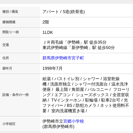
アパート / S造(鉄骨造)
種別 / 構造
2階
建物階建
1LDK
間取り一例
ＪＲ両毛線「伊勢崎」駅 徒歩35分
交通
東武伊勢崎線「新伊勢崎」駅 徒歩50分
群馬県伊勢崎市宮子町
住所
1998年7月
築年月
給湯 / バストイレ別 / シャワー / 浴室乾燥
機 / 洗面所独立 / シャワー付洗面台 / 温水洗浄
便座 / 最上階 / 角部屋 / バルコニー / フローリ
ング / エアコン / シューズボックス / 全居室収
設備・条件の一例
納 / TVインターホン / 駐輪場 / 駐車2台可 / 光
ファイバー / BS / 防犯カメラ / ネット使用料不
要 / 室内洗濯機置き場 /
伊勢崎市立
宮郷小学校
小学校区
(群馬県伊勢崎市)