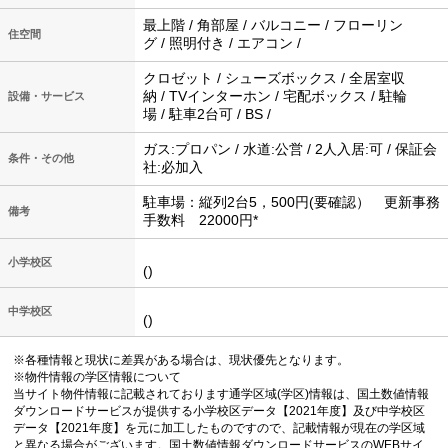
最上階 / 角部屋 / バルコニー / フローリン
住空間
グ / 照明付き / エアコン /
クロゼット / シューズボックス / 全居室収
納 / TVインターホン / 宅配ボックス / 駐輪
設備・サービス
場 / 駐車2台可 / BS /
ガス:プロパン / 水道:公営 / 2人入居:可 / 保証会
条件・その他
社:必加入
駐車場：縦列2台5，500円(要確認） 更新事務
備考
手数料 22000円*
小学校区
()
中学校区
()
※各種情報と現状に差異がある場合は、現状優先となります。
※物件情報の学区情報について
当サイト物件情報に記載されております通学区域(学区)情報は、国土数値情報
ダウンロードサービスが提供する小学校区データ【2021年度】及び中学校区
データ【2021年度】を元に加工したものですので、記載情報が現在の学区域
と異なる場合がございます。国土数値情報ダウンロードサービスのWEBサイ