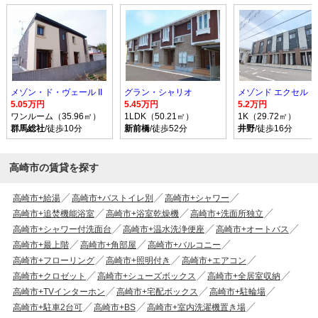
メゾン・ド・ヴェール II
グラン・シャリオ
メゾンド エクセル
5.05万円
5.45万円
5.2万円
ワンルーム（35.96㎡）
1LDK（50.21㎡）
1K（29.72㎡）
群馬総社
/徒歩10分
新前橋
/徒歩52分
井野
/徒歩16分
高崎市の賃貸を探す
高崎市+給湯
高崎市+バストイレ別
高崎市+シャワー
高崎市+追焚機能浴室
高崎市+浴室乾燥機
高崎市+洗面所独立
高崎市+シャワー付洗面台
高崎市+温水洗浄便座
高崎市+オートバス
高崎市+最上階
高崎市+角部屋
高崎市+バルコニー
高崎市+フローリング
高崎市+照明付き
高崎市+エアコン
高崎市+クロゼット
高崎市+シューズボックス
高崎市+全居室収納
高崎市+TVインターホン
高崎市+宅配ボックス
高崎市+駐輪場
高崎市+駐車2台可
高崎市+BS
高崎市+室内洗濯機置き場