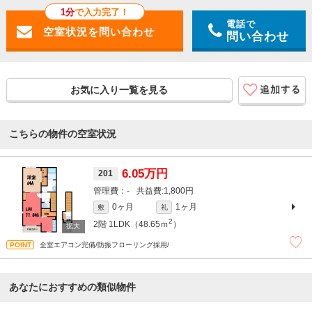
1分
で入力完了！
電話で
問い合わせ
お気に入り一覧を見る
こちらの物件の空室状況
6.05万円
201
-
1,800円
0ヶ月
1ヶ月
敷
礼
2
2階
1LDK（48.65ｍ
）
全室エアコン完備/防振フローリング採用/
あなたにおすすめの類似物件