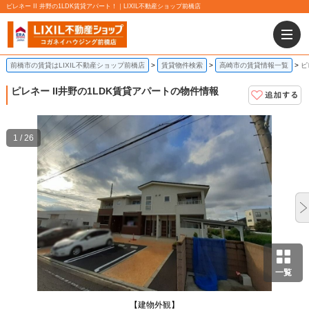
ピレネー II 井野の1LDK賃貸アパート！｜LIXIL不動産ショップ前橋店
前橋市の賃貸はLIXIL不動産ショップ前橋店
賃貸物件検索
高崎市の賃貸情報一覧
ピ
ピレネー II
井野の1LDK賃貸アパートの物件情報
1 / 26
一覧
【建物外観】