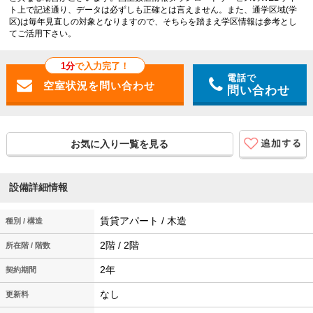
ト上で記述通り、データは必ずしも正確とは言えません。また、通学区域(学
区)は毎年見直しの対象となりますので、そちらを踏まえ学区情報は参考とし
てご活用下さい。
1分
で入力完了！
電話で
問い合わせ
お気に入り一覧を見る
設備詳細情報
賃貸アパート / 木造
種別 / 構造
2階 / 2階
所在階 / 階数
2年
契約期間
なし
更新料