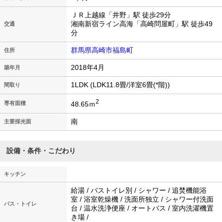
ＪＲ上越線「井野」駅 徒歩29分
湘南新宿ライン高海「高崎問屋町」駅 徒歩49
交通
分
群馬県高崎市福島町
住所
2018年4月
築年月
1LDK (LDK11.8畳/洋室6畳(*階))
間取り
2
48.65ｍ
専有面積
南
主要採光面
設備・条件・こだわり
キッチン
給湯 / バストイレ別 / シャワー / 追焚機能浴
室 / 浴室乾燥機 / 洗面所独立 / シャワー付洗面
バス・トイレ
台 / 温水洗浄便座 / オートバス / 室内洗濯機置
き場 /