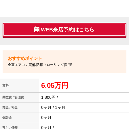
WEB来店予約はこちら
全室エアコン完備/防振フローリング採用/
6.05万円
賃料
1,800円 /
共益費 / 管理費
0ヶ月 / 1ヶ月
敷金 / 礼金
0ヶ月
保証金
0ヶ月 / -
敷引 / 償却