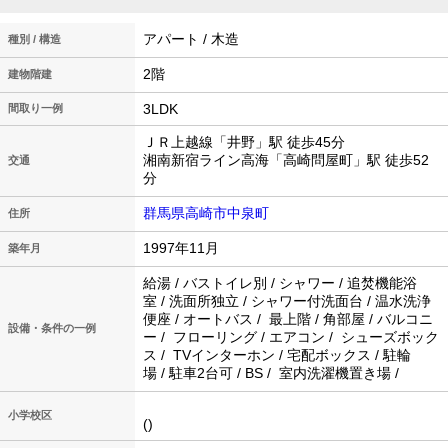
アパート / 木造
種別 / 構造
2階
建物階建
3LDK
間取り一例
ＪＲ上越線「井野」駅 徒歩45分
湘南新宿ライン高海「高崎問屋町」駅 徒歩52
交通
分
群馬県高崎市中泉町
住所
1997年11月
築年月
給湯 / バストイレ別 / シャワー / 追焚機能浴
室 / 洗面所独立 / シャワー付洗面台 / 温水洗浄
便座 / オートバス / 最上階 / 角部屋 / バルコニ
設備・条件の一例
ー / フローリング / エアコン / シューズボック
ス / TVインターホン / 宅配ボックス / 駐輪
場 / 駐車2台可 / BS / 室内洗濯機置き場 /
小学校区
()