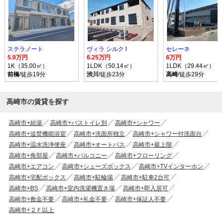
ステラノート
ヴィラ シルク I
セレーネ
5.9万円
6.25万円
6万円
1K（35.00㎡）
1LDK（50.14㎡）
1LDK（29.44㎡）
前橋
/徒歩19分
渋川
/徒歩23分
高崎
/徒歩29分
高崎市の賃貸を探す
高崎市+給湯
高崎市+バストイレ別
高崎市+シャワー
高崎市+追焚機能浴室
高崎市+洗面所独立
高崎市+シャワー付洗面台
高崎市+温水洗浄便座
高崎市+オートバス
高崎市+最上階
高崎市+角部屋
高崎市+バルコニー
高崎市+フローリング
高崎市+エアコン
高崎市+シューズボックス
高崎市+TVインターホン
高崎市+宅配ボックス
高崎市+駐輪場
高崎市+駐車2台可
高崎市+BS
高崎市+室内洗濯機置き場
高崎市+即入居可
高崎市+敷金不要
高崎市+礼金不要
高崎市+保証人不要
高崎市+２Ｆ以上