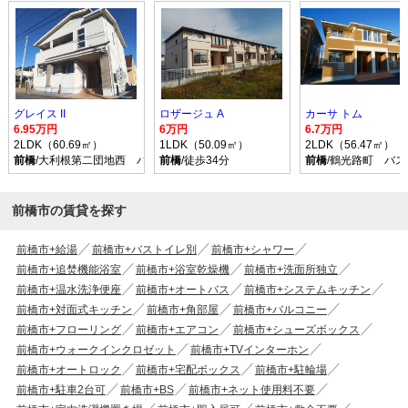
グレイス II
ロザージュ A
カーサ トム
6.95万円
6万円
6.7万円
2LDK（60.69㎡）
1LDK（50.09㎡）
2LDK（56.47㎡）
前橋
/大利根第二団地西 バス乗車時間37分 停歩2分
前橋
/徒歩34分
前橋
/鶴光路町 バス
前橋市の賃貸を探す
前橋市+給湯
前橋市+バストイレ別
前橋市+シャワー
前橋市+追焚機能浴室
前橋市+浴室乾燥機
前橋市+洗面所独立
前橋市+温水洗浄便座
前橋市+オートバス
前橋市+システムキッチン
前橋市+対面式キッチン
前橋市+角部屋
前橋市+バルコニー
前橋市+フローリング
前橋市+エアコン
前橋市+シューズボックス
前橋市+ウォークインクロゼット
前橋市+TVインターホン
前橋市+オートロック
前橋市+宅配ボックス
前橋市+駐輪場
前橋市+駐車2台可
前橋市+BS
前橋市+ネット使用料不要