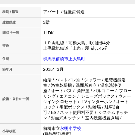
アパート / 軽量鉄骨造
種別 / 構造
3階
建物階建
1LDK
間取り一例
ＪＲ両毛線「前橋大島」駅 徒歩4分
交通
上毛電気鉄道「上泉」駅 徒歩45分
群馬県前橋市上大島町
住所
2015年3月
築年月
給湯 / バストイレ別 / シャワー / 追焚機能浴
室 / 浴室乾燥機 / 洗面所独立 / 温水洗浄便
座 / オートバス / 角部屋 / バルコニー / フロー
リング / エアコン / シューズボックス / ウォー
設備・条件の一例
クインクロゼット / TVインターホン / オート
ロック / 宅配ボックス / 駐輪場 / 駐車2台
可 / BS / ネット使用料不要 / システムキッチ
ン / 対面式キッチン / 室内洗濯機置き場 /
前橋市立
永明小学校
小学校区
(群馬県前橋市)