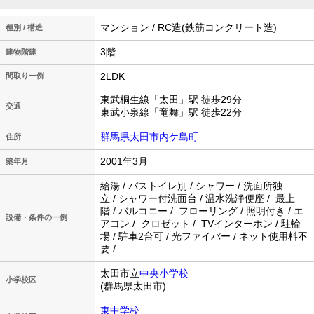
マンション / RC造(鉄筋コンクリート造)
種別 / 構造
3階
建物階建
2LDK
間取り一例
東武桐生線「太田」駅 徒歩29分
交通
東武小泉線「竜舞」駅 徒歩22分
群馬県太田市内ケ島町
住所
2001年3月
築年月
給湯 / バストイレ別 / シャワー / 洗面所独
立 / シャワー付洗面台 / 温水洗浄便座 / 最上
階 / バルコニー / フローリング / 照明付き / エ
設備・条件の一例
アコン / クロゼット / TVインターホン / 駐輪
場 / 駐車2台可 / 光ファイバー / ネット使用料不
要 /
太田市立
中央小学校
小学校区
(群馬県太田市)
東中学校