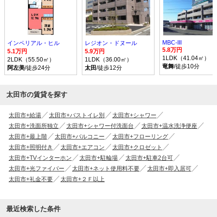
MBC‐III
インペリアル・ヒル
レジオン・ドヌール
5.8万円
5.1万円
5.9万円
1LDK（41.04㎡）
2LDK（55.50㎡）
1LDK（36.00㎡）
竜舞
/徒歩10分
阿左美
/徒歩24分
太田
/徒歩12分
太田市の賃貸を探す
太田市+給湯
太田市+バストイレ別
太田市+シャワー
太田市+洗面所独立
太田市+シャワー付洗面台
太田市+温水洗浄便座
太田市+最上階
太田市+バルコニー
太田市+フローリング
太田市+照明付き
太田市+エアコン
太田市+クロゼット
太田市+TVインターホン
太田市+駐輪場
太田市+駐車2台可
太田市+光ファイバー
太田市+ネット使用料不要
太田市+即入居可
太田市+礼金不要
太田市+２Ｆ以上
最近検索した条件