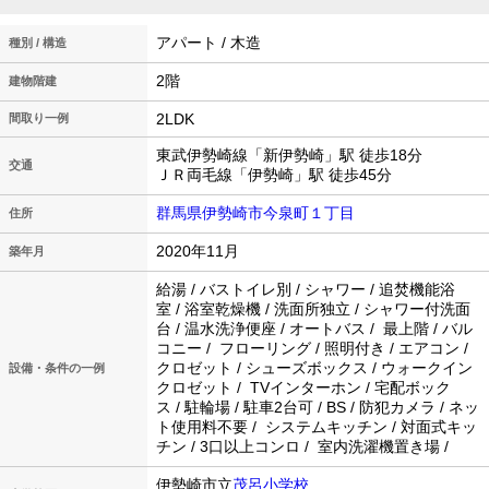
アパート / 木造
種別 / 構造
2階
建物階建
2LDK
間取り一例
東武伊勢崎線「新伊勢崎」駅 徒歩18分
交通
ＪＲ両毛線「伊勢崎」駅 徒歩45分
群馬県伊勢崎市今泉町１丁目
住所
2020年11月
築年月
給湯 / バストイレ別 / シャワー / 追焚機能浴
室 / 浴室乾燥機 / 洗面所独立 / シャワー付洗面
台 / 温水洗浄便座 / オートバス / 最上階 / バル
コニー / フローリング / 照明付き / エアコン /
クロゼット / シューズボックス / ウォークイン
設備・条件の一例
クロゼット / TVインターホン / 宅配ボック
ス / 駐輪場 / 駐車2台可 / BS / 防犯カメラ / ネッ
ト使用料不要 / システムキッチン / 対面式キッ
チン / 3口以上コンロ / 室内洗濯機置き場 /
伊勢崎市立
茂呂小学校