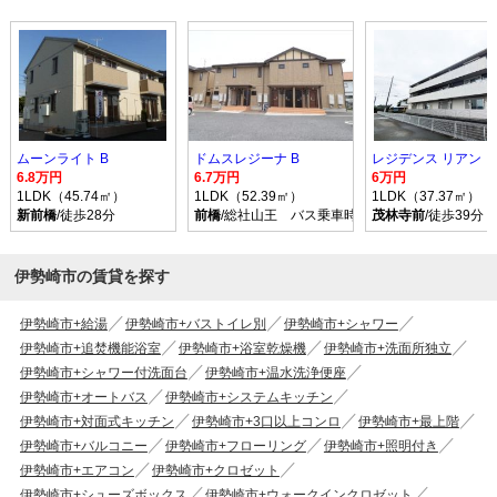
ムーンライト B
ドムスレジーナ B
レジデンス リアン
6.8万円
6.7万円
6万円
1LDK（45.74㎡）
1LDK（52.39㎡）
1LDK（37.37㎡）
新前橋
/徒歩28分
前橋
/総社山王 バス乗車時間35分 停歩10分
茂林寺前
/徒歩39分
伊勢崎市の賃貸を探す
伊勢崎市+給湯
伊勢崎市+バストイレ別
伊勢崎市+シャワー
伊勢崎市+追焚機能浴室
伊勢崎市+浴室乾燥機
伊勢崎市+洗面所独立
伊勢崎市+シャワー付洗面台
伊勢崎市+温水洗浄便座
伊勢崎市+オートバス
伊勢崎市+システムキッチン
伊勢崎市+対面式キッチン
伊勢崎市+3口以上コンロ
伊勢崎市+最上階
伊勢崎市+バルコニー
伊勢崎市+フローリング
伊勢崎市+照明付き
伊勢崎市+エアコン
伊勢崎市+クロゼット
伊勢崎市+シューズボックス
伊勢崎市+ウォークインクロゼット